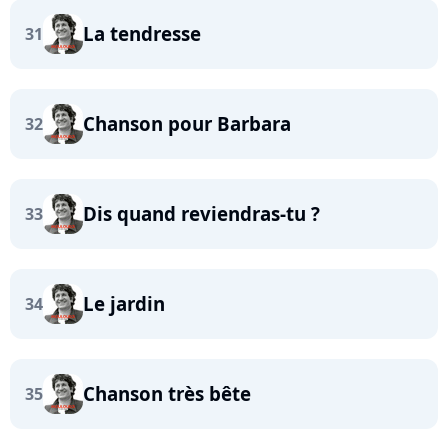
La tendresse
31
Chanson pour Barbara
32
Dis quand reviendras-tu ?
33
Le jardin
34
Chanson très bête
35