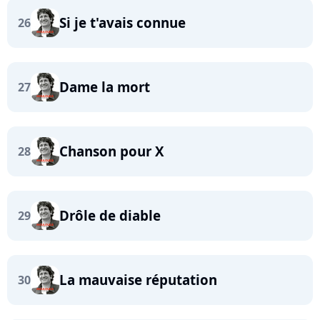
Si je t'avais connue
26
Dame la mort
27
Chanson pour X
28
Drôle de diable
29
La mauvaise réputation
30