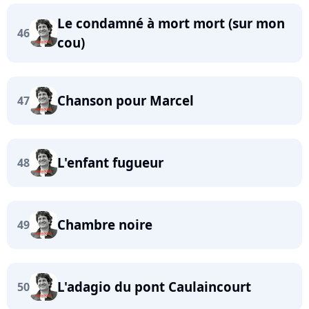
Le condamné à mort mort (sur mon
46
cou)
Chanson pour Marcel
47
L'enfant fugueur
48
Chambre noire
49
L'adagio du pont Caulaincourt
50