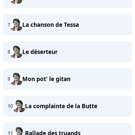
La chanson de Tessa
7
Le déserteur
8
Mon pot' le gitan
9
La complainte de la Butte
10
Ballade des truands
11