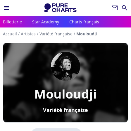
menu
newsletter
search
Billetterie
Star Academy
Charts français
Accueil
/
Artistes
/
Variété française
/
Mouloudji
Mouloudji
Variété française