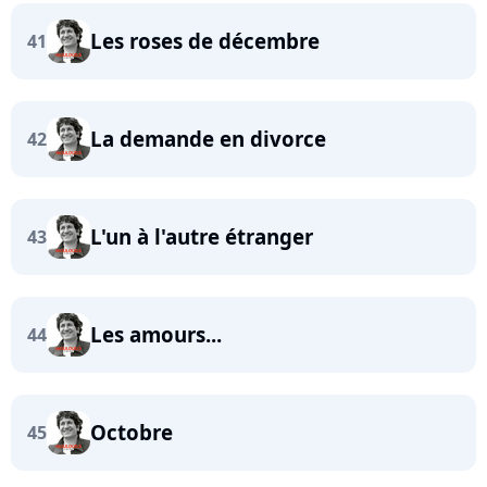
Les roses de décembre
41
La demande en divorce
42
L'un à l'autre étranger
43
Les amours...
44
Octobre
45