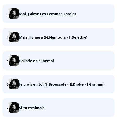
3
Moi, J'aime Les Femmes Fatales
4
Mais il y aura (N.Nemours - J.Delettre)
5
Ballade en si bémol
6
Je crois en toi (J.Broussole - E.Drake - J.Graham)
7
Si tu m'aimais