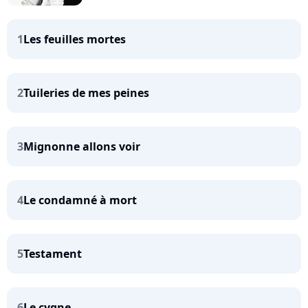
1
Les feuilles mortes
2
Tuileries de mes peines
3
Mignonne allons voir
4
Le condamné à mort
5
Testament
6
Le cygne