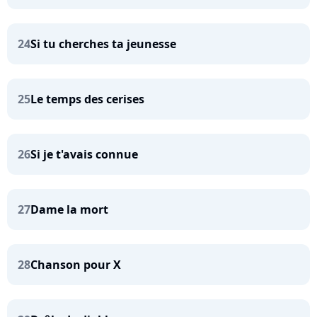
24
Si tu cherches ta jeunesse
25
Le temps des cerises
26
Si je t'avais connue
27
Dame la mort
28
Chanson pour X