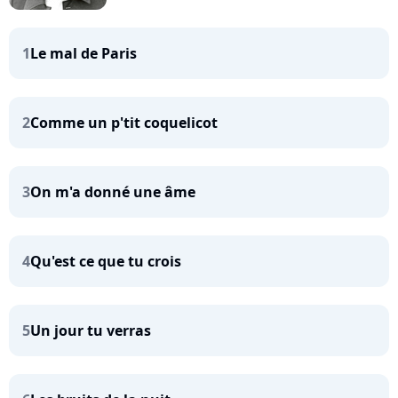
1
Le mal de Paris
2
Comme un p'tit coquelicot
3
On m'a donné une âme
4
Qu'est ce que tu crois
5
Un jour tu verras