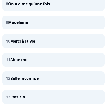
8
On n'aime qu'une fois
9
Madeleine
10
Merci à la vie
11
Aime-moi
12
Belle inconnue
13
Patricia