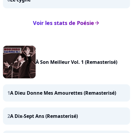
Voir les stats de Poésie
arrow_right
À Son Meilleur Vol. 1 (Remasterisé)
1
A Dieu Donne Mes Amourettes (Remasterisé)
2
A Dix-Sept Ans (Remasterisé)