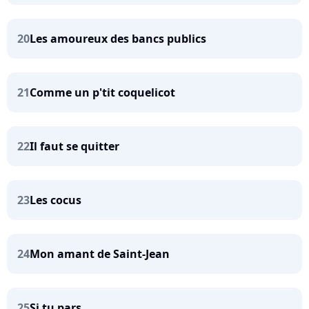
20
Les amoureux des bancs publics
21
Comme un p'tit coquelicot
22
Il faut se quitter
23
Les cocus
24
Mon amant de Saint-Jean
25
Si tu pars