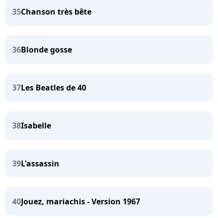
35
Chanson très bête
36
Blonde gosse
37
Les Beatles de 40
38
Isabelle
39
L'assassin
40
Jouez, mariachis - Version 1967