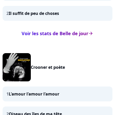
2
Il suffit de peu de choses
Voir les stats de Belle de jour
arrow_right
Crooner et poète
1
L'amour l'amour l'amour
2
Oiseau des îles de ma tête