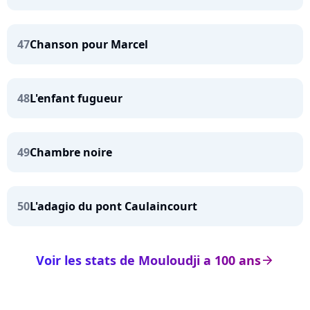
47
Chanson pour Marcel
48
L'enfant fugueur
49
Chambre noire
50
L'adagio du pont Caulaincourt
Voir les stats de Mouloudji a 100 ans
arrow_right