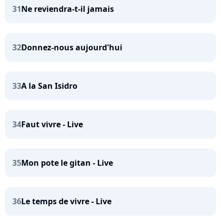
31
Ne reviendra-t-il jamais
32
Donnez-nous aujourd'hui
33
A la San Isidro
34
Faut vivre - Live
35
Mon pote le gitan - Live
36
Le temps de vivre - Live