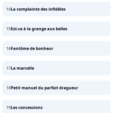
14
La complainte des infidèles
15
Est-ce à la grange aux belles
16
Fantôme de bonheur
17
La marcelle
18
Petit manuel du parfait dragueur
19
Les concessions