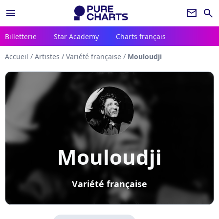
menu
newsletter
search
Billetterie
Star Academy
Charts français
Accueil
/
Artistes
/
Variété française
/
Mouloudji
Mouloudji
Variété française