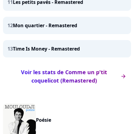
11
Les petits pavés - Remastered
12
Mon quartier - Remastered
13
Time Is Money - Remastered
Voir les stats de Comme un p'tit
arrow_right
coquelicot (Remastered)
Poésie