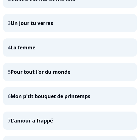
3
Un jour tu verras
4
La femme
5
Pour tout l'or du monde
6
Mon p'tit bouquet de printemps
7
L'amour a frappé