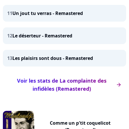
11
Un jout tu verras - Remastered
12
Le déserteur - Remastered
13
Les plaisirs sont dous - Remastered
Voir les stats de La complainte des
arrow_right
infidèles (Remastered)
Comme un p'tit coquelicot