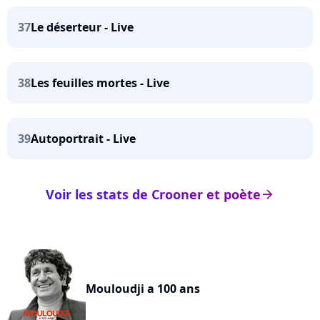
37
Le déserteur - Live
38
Les feuilles mortes - Live
39
Autoportrait - Live
Voir les stats de Crooner et poète
arrow_right
Mouloudji a 100 ans