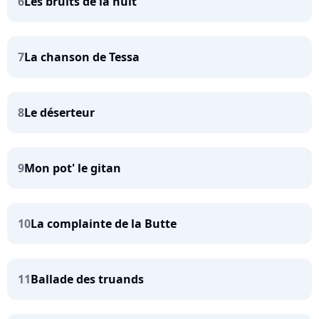
6
Les bruits de la nuit
7
La chanson de Tessa
8
Le déserteur
9
Mon pot' le gitan
10
La complainte de la Butte
11
Ballade des truands