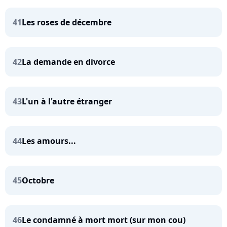
41
Les roses de décembre
42
La demande en divorce
43
L'un à l'autre étranger
44
Les amours...
45
Octobre
46
Le condamné à mort mort (sur mon cou)