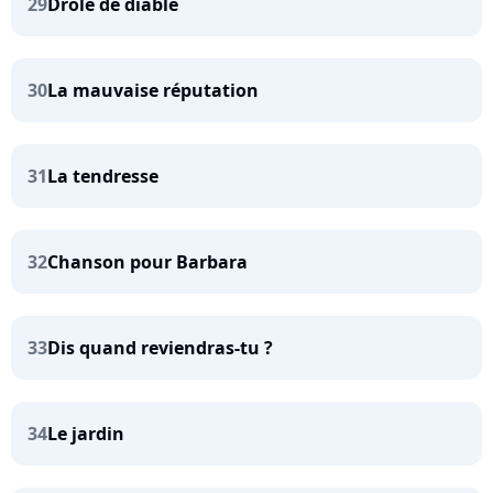
29
Drôle de diable
30
La mauvaise réputation
31
La tendresse
32
Chanson pour Barbara
33
Dis quand reviendras-tu ?
34
Le jardin