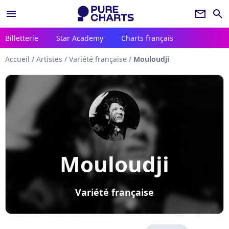
menu
newsletter
search
Billetterie
Star Academy
Charts français
Accueil
/
Artistes
/
Variété française
/
Mouloudji
Mouloudji
Variété française