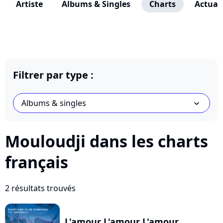
Artiste
Albums & Singles
Charts
Actuali
Filtrer par type :
Albums & singles
chevron_bot
Mouloudji dans les charts
français
2 résultats trouvés
L'amour L'amour L'amour