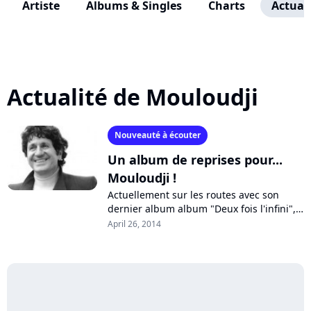
Artiste
Albums & Singles
Charts
Actuali
Actualité de Mouloudji
Nouveauté à écouter
Un album de reprises pour...
Mouloudji !
Actuellement sur les routes avec son
dernier album album "Deux fois l'infini",
Louis Chedid a pris le temps d'enregistrer
April 26, 2014
une reprise des "P'tits coquelicots"...