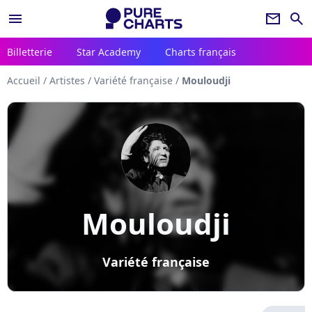
menu
newsletter
search
Billetterie
Star Academy
Charts français
Accueil
/
Artistes
/
Variété française
/
Mouloudji
Mouloudji
Variété française