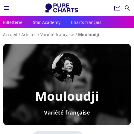
menu
newsletter
search
Billetterie
Star Academy
Charts français
Accueil
/
Artistes
/
Variété française
/
Mouloudji
Mouloudji
Variété française