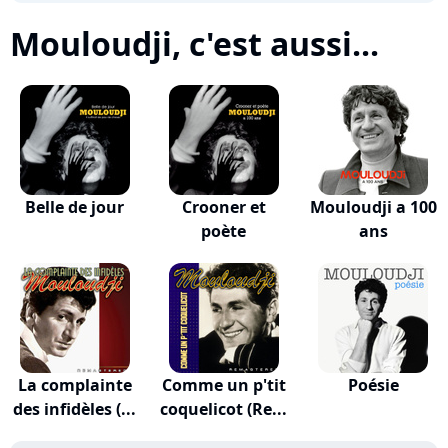
Mouloudji, c'est aussi...
Belle de jour
Crooner et
Mouloudji a 100
poète
ans
La complainte
Comme un p'tit
Poésie
des infidèles (...
coquelicot (Re...