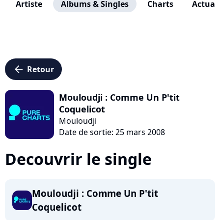
Artiste
Albums & Singles
Charts
Actuali
arrow_left
Retour
Mouloudji : Comme Un P'tit
Coquelicot
Mouloudji
Date de sortie: 25 mars 2008
Decouvrir le single
Mouloudji : Comme Un P'tit
Coquelicot