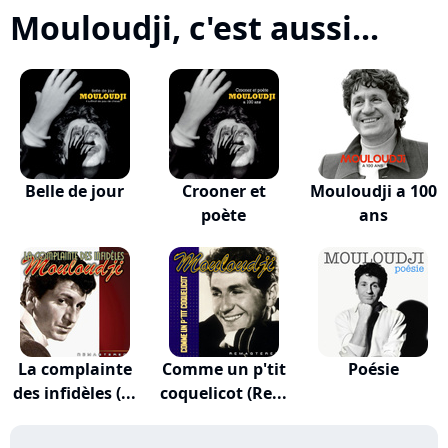
Mouloudji, c'est aussi...
Belle de jour
Crooner et
Mouloudji a 100
poète
ans
La complainte
Comme un p'tit
Poésie
des infidèles (...
coquelicot (Re...