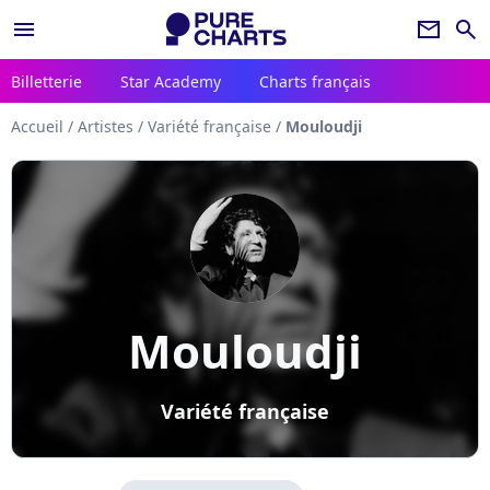
menu
newsletter
search
Billetterie
Star Academy
Charts français
Accueil
/
Artistes
/
Variété française
/
Mouloudji
Mouloudji
Variété française