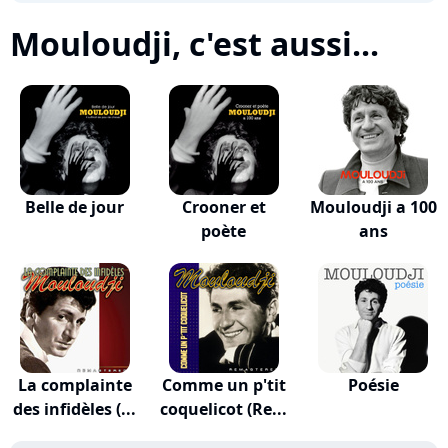
Mouloudji, c'est aussi...
Belle de jour
Crooner et
Mouloudji a 100
poète
ans
La complainte
Comme un p'tit
Poésie
des infidèles (...
coquelicot (Re...