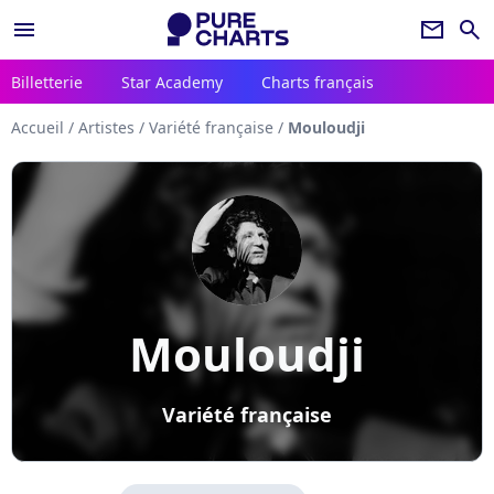
menu
newsletter
search
Billetterie
Star Academy
Charts français
Accueil
/
Artistes
/
Variété française
/
Mouloudji
Mouloudji
Variété française