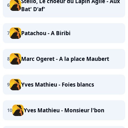
Stello, Le choeur du Lapin Agile - Aux
6
Bat' D'af'
Patachou - A Biribi
7
Marc Ogeret - A la place Maubert
8
Yves Mathieu - Foies blancs
9
Yves Mathieu - Monsieur l'bon
10