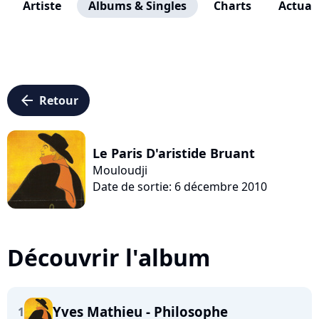
Artiste
Albums & Singles
Charts
Actuali
arrow_left
Retour
Le Paris D'aristide Bruant
Mouloudji
Date de sortie: 6 décembre 2010
Découvrir l'album
Yves Mathieu - Philosophe
1