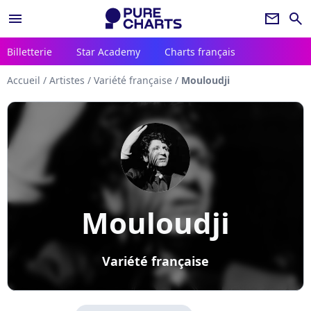
menu
newsletter
search
Billetterie
Star Academy
Charts français
Accueil
/
Artistes
/
Variété française
/
Mouloudji
Mouloudji
Variété française