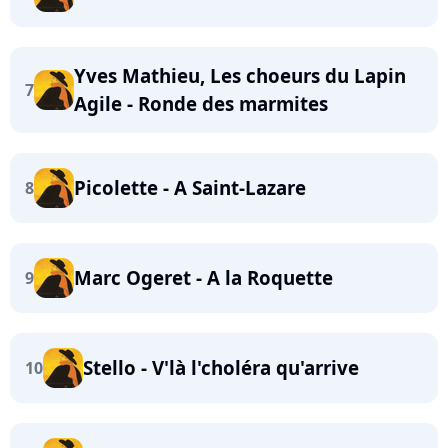
Yves Mathieu, Les choeurs du Lapin
7
Agile - Ronde des marmites
Picolette - A Saint-Lazare
8
Marc Ogeret - A la Roquette
9
Stello - V'là l'choléra qu'arrive
10