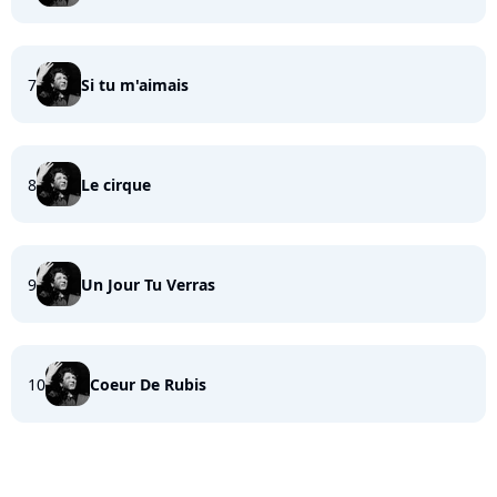
7
Si tu m'aimais
8
Le cirque
9
Un Jour Tu Verras
10
Coeur De Rubis