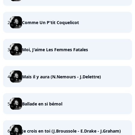
2
Comme Un P'tit Coquelicot
3
Moi, J'aime Les Femmes Fatales
4
Mais il y aura (N.Nemours - J.Delettre)
5
Ballade en si bémol
6
Je crois en toi (J.Broussole - E.Drake - J.Graham)