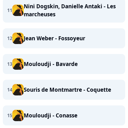
Nini Dogskin, Danielle Antaki - Les
11
marcheuses
Jean Weber - Fossoyeur
12
Mouloudji - Bavarde
13
Souris de Montmartre - Coquette
14
Mouloudji - Conasse
15