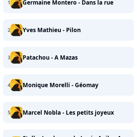
Germaine Montero - Dans la rue
1
Yves Mathieu - Pilon
2
Patachou - A Mazas
3
Monique Morelli - Géomay
4
Marcel Nobla - Les petits joyeux
5