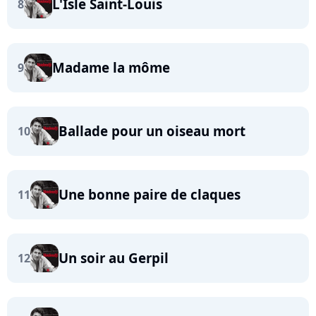
L'Isle Saint-Louis
8
Madame la môme
9
Ballade pour un oiseau mort
10
Une bonne paire de claques
11
Un soir au Gerpil
12