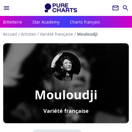
menu
newsletter
search
Billetterie
Star Academy
Charts français
Accueil
/
Artistes
/
Variété française
/
Mouloudji
Mouloudji
Variété française