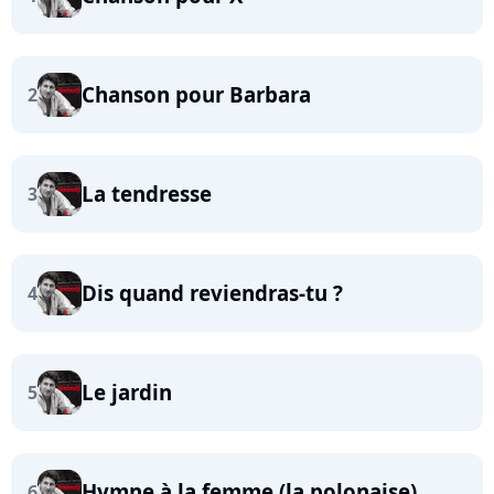
Chanson pour Barbara
2
La tendresse
3
Dis quand reviendras-tu ?
4
Le jardin
5
Hymne à la femme (la polonaise)
6