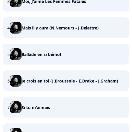
3
Moi, J'aime Les Femmes Fatales
4
Mais il y aura (N.Nemours - J.Delettre)
5
Ballade en si bémol
6
Je crois en toi (J.Broussole - E.Drake - J.Graham)
7
Si tu m'aimais