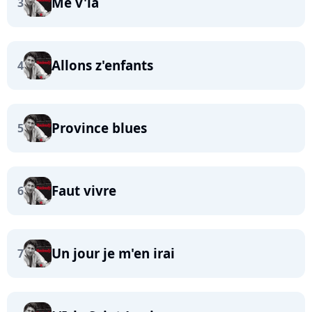
Me v'là
3
Allons z'enfants
4
Province blues
5
Faut vivre
6
Un jour je m'en irai
7