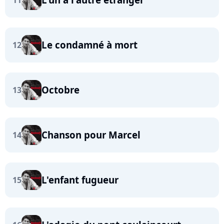
11
Le condamné à mort
12
Octobre
13
Chanson pour Marcel
14
L'enfant fugueur
15