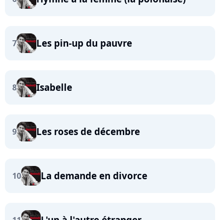
Les pin-up du pauvre
7
Isabelle
8
Les roses de décembre
9
La demande en divorce
10
L'un à l'autre étranger