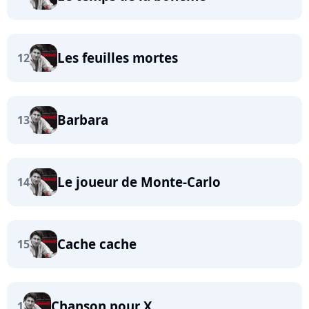
Les feuilles mortes
12
Barbara
13
Le joueur de Monte-Carlo
14
Cache cache
15
Chanson pour X
1