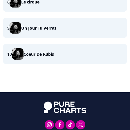
8
Le cirque
9
Un Jour Tu Verras
10
Coeur De Rubis