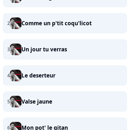
Comme un p'tit coqu'licot
2
Un jour tu verras
3
Le deserteur
4
Valse jaune
5
Mon pot' le gitan
6