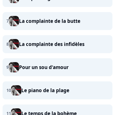
La complainte de la butte
7
La complainte des infidèles
8
Pour un sou d'amour
9
Le piano de la plage
10
Le temps de la bohème
11