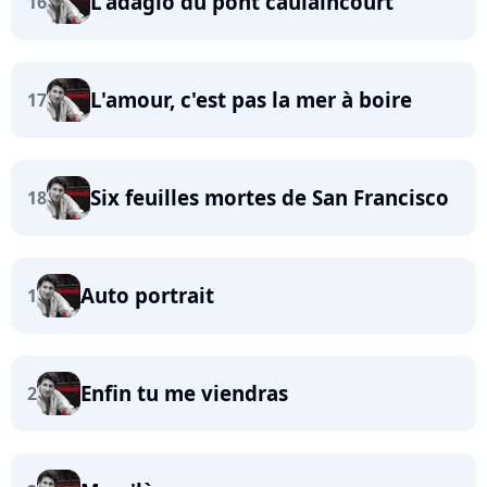
L'adagio du pont caulaincourt
16
L'amour, c'est pas la mer à boire
17
Six feuilles mortes de San Francisco
18
Auto portrait
1
Enfin tu me viendras
2