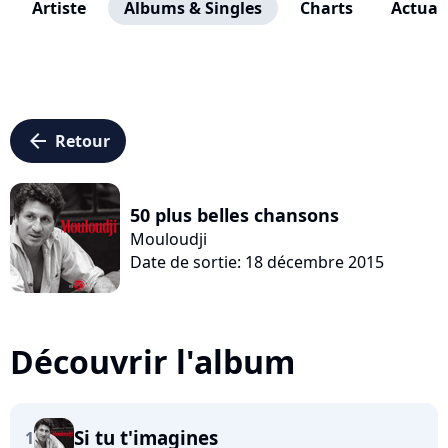
Artiste
Albums & Singles
Charts
Actuali
arrow_left
Retour
50 plus belles chansons
Mouloudji
Date de sortie: 18 décembre 2015
Découvrir l'album
Si tu t'imagines
1