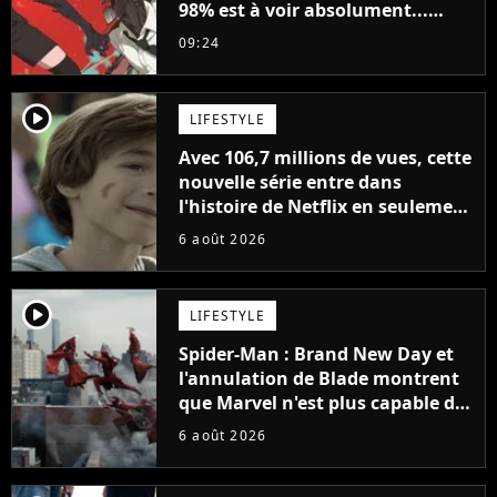
98% est à voir absolument...
sinon vous ne comprendrez plus
09:24
la série
player2
LIFESTYLE
Avec 106,7 millions de vues, cette
nouvelle série entre dans
l'histoire de Netflix en seulement
48 jours
6 août 2026
player2
LIFESTYLE
Spider-Man : Brand New Day et
l'annulation de Blade montrent
que Marvel n'est plus capable de
faire quoi que ce soit de simple
6 août 2026