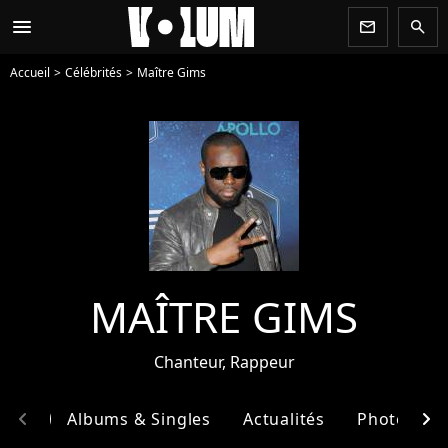
menu
newsletter
search
Accueil
Célébrités
Maître Gims
MAÎTRE GIMS
Chanteur, Rappeur
chevron_left
chevron_right
phie
Albums & Singles
Actualités
Photos