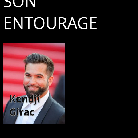
SON
ENTOURAGE
Kendji
Girac