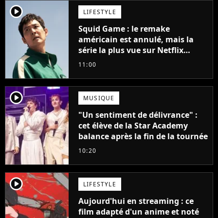
player2
LIFESTYLE
Squid Game : le remake
américain est annulé, mais la
série la plus vue sur Netflix
pourrait avoir une version
11:00
française
player2
MUSIQUE
"Un sentiment de délivrance" :
cet élève de la Star Academy
balance après la fin de la tournée
10:20
player2
LIFESTYLE
Aujourd'hui en streaming : ce
film adapté d'un anime et noté