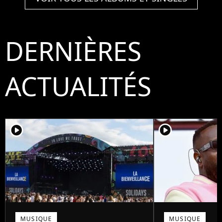
DERNIÈRES
ACTUALITÉS
player2
player2
MUSIQUE
MUSIQUE