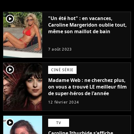
player2
"Un été hot" : en vacances,
Caroline Margeridon oublie tout,
même son maillot de bain
7 août 2023
player2
CINÉ SÉRIE
Madame Web : ne cherchez plus,
on vous a trouvé LE meilleur film
de super-héros de l'année
12 février 2024
player2
TV
Caroline Ithurbide s'affiche