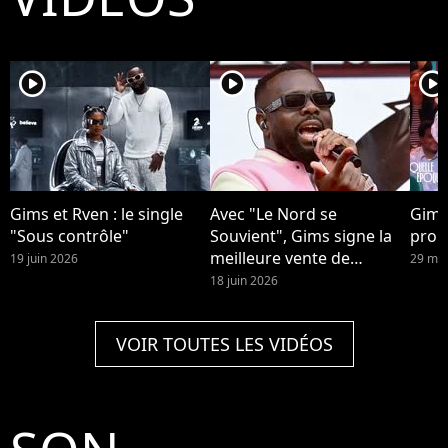
player2
player2
player2
Gims et Rven : le single
Avec "Le Nord se
Gims
"Sous contrôle"
Souvient", Gims signe la
prop
meilleure vente de
19 juin 2026
29 mai
l'année.
18 juin 2026
VOIR TOUTES LES VIDÉOS