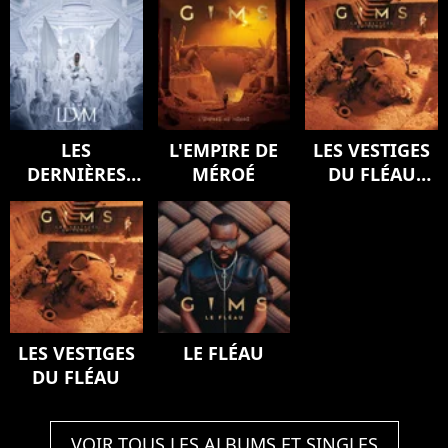
LES
L'EMPIRE DE
LES VESTIGES
DERNIÈRES
MÉROÉ
DU FLÉAU
VOLONTÉS DE
(Version
MOZART
deluxe)
(SYMPHONY)
LES VESTIGES
LE FLÉAU
DU FLÉAU
VOIR TOUS LES ALBUMS ET SINGLES