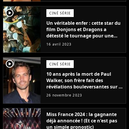
player2
CINÉ SÉRIE
Un véritable enfer : cette star du
film Donjons et Dragons a
détesté le tournage pour une
raison très spéciale
16 avril 2023
player2
CINÉ SÉRIE
10 ans après la mort de Paul
Walker, son frère fait des
révélations bouleversantes sur la
réaction des acteurs de Fast and
26 novembre 2023
Furious
Miss France 2024 : la gagnante
déjà annoncée ! (Et ce n'est pas
un simple pronostic)