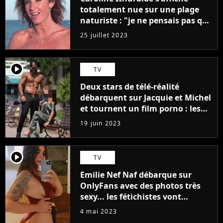
totalement nue sur une plage
naturiste : "je ne pensais pas que
j'arriverais à le faire..."
25 juillet 2023
player2
TV
Deux stars de télé-réalité
débarquent sur Jacquie et Michel
et tournent un film porno : les
premières images du tournage
19 juin 2023
(exclu)
player2
TV
Emilie Nef Naf débarque sur
OnlyFans avec des photos très
sexy... les fétichistes vont
prendre leur pied !
4 mai 2023