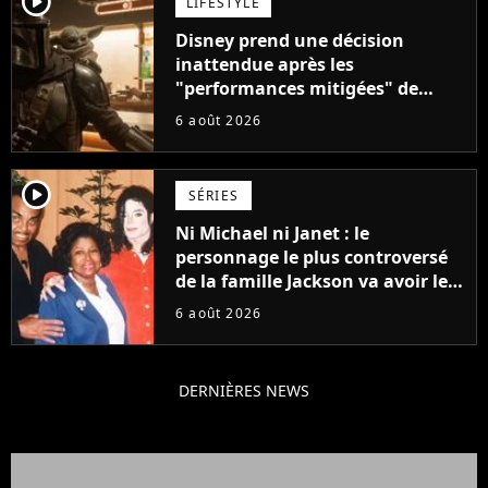
player2
LIFESTYLE
Disney prend une décision
inattendue après les
"performances mitigées" de
Vaiana et The Mandalorian &
6 août 2026
Grogu au box-office
player2
SÉRIES
Ni Michael ni Janet : le
personnage le plus controversé
de la famille Jackson va avoir le
droit à sa propre série
6 août 2026
DERNIÈRES NEWS