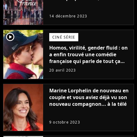
14 décembre 2023
player2
CINÉ SÉRIE
Homos, virilité, gender fluid : on
a enfin trouvé une comédie
française qui parle de tout ça
sans être super ringarde
20 avril 2023
Marine Lorphelin de nouveau en
couple et vous aviez déjà vu son
nouveau compagnon... à la télé
9 octobre 2023