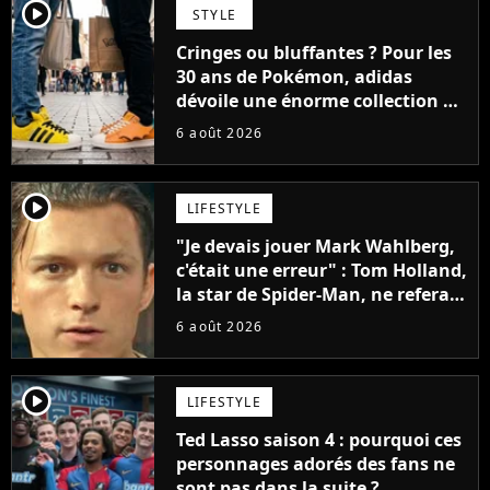
player2
STYLE
Cringes ou bluffantes ? Pour les
30 ans de Pokémon, adidas
dévoile une énorme collection de
sneakers et je ne sais pas quoi en
6 août 2026
penser
player2
LIFESTYLE
"Je devais jouer Mark Wahlberg,
c'était une erreur" : Tom Holland,
la star de Spider-Man, ne referait
pas ce blockbuster
6 août 2026
player2
LIFESTYLE
Ted Lasso saison 4 : pourquoi ces
personnages adorés des fans ne
sont pas dans la suite ?