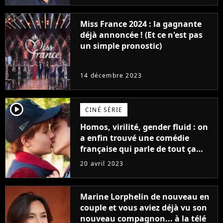
Miss France 2024 : la gagnante
déjà annoncée ! (Et ce n'est pas
un simple pronostic)
14 décembre 2023
player2
CINÉ SÉRIE
Homos, virilité, gender fluid : on
a enfin trouvé une comédie
française qui parle de tout ça
sans être super ringarde
20 avril 2023
Marine Lorphelin de nouveau en
couple et vous aviez déjà vu son
nouveau compagnon... à la télé