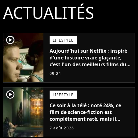
ACTUALITÉS
player2
LIFESTYLE
Aujourd'hui sur Netflix : inspiré
d'une histoire vraie glaçante,
c'est l'un des meilleurs films du
21ème siècle
09:24
player2
LIFESTYLE
Ce soir à la télé : noté 24%, ce
film de science-fiction est
complètement raté, mais il
aurait pu être encore pire à
7 août 2026
cause de son acteur