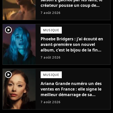
créateur pousse un coup de
gueule
7 août 2026
player2
MUSIQUE
Phoebe Bridgers : j'ai écouté en
avant-première son nouvel
album, c'est le bijou de la fin
d'été
7 août 2026
player2
MUSIQUE
Ariana Grande numéro un des
ventes en France : elle signe le
meilleur démarrage de sa
carrière avec son album Petal
7 août 2026