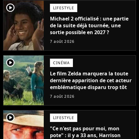
player2
LIFESTYLE
Michael 2 officialisé : une partie
de la suite déjà tournée, une
sortie possible en 2027 ?
7 août 2026
player2
CINÉMA
Le film Zelda marquera la toute
dernière apparition de cet acteur
emblématique disparu trop tôt
7 août 2026
player2
LIFESTYLE
"Ce n'est pas pour moi, mon
pote" : il y a 33 ans, Harrison