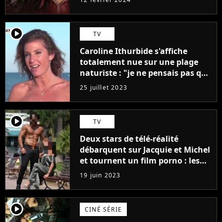
player2
TV
Caroline Ithurbide s'affiche
totalement nue sur une plage
naturiste : "je ne pensais pas que
j'arriverais à le faire..."
25 juillet 2023
player2
TV
Deux stars de télé-réalité
débarquent sur Jacquie et Michel
et tournent un film porno : les
premières images du tournage
19 juin 2023
(exclu)
player2
CINÉ SÉRIE