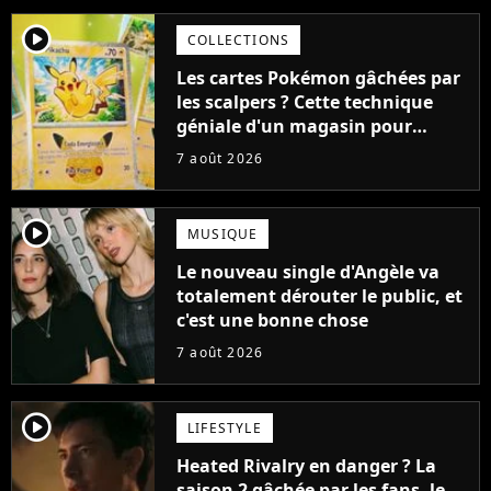
player2
COLLECTIONS
Les cartes Pokémon gâchées par
les scalpers ? Cette technique
géniale d'un magasin pour
ruiner les revendeurs
7 août 2026
player2
MUSIQUE
Le nouveau single d'Angèle va
totalement dérouter le public, et
c'est une bonne chose
7 août 2026
player2
LIFESTYLE
Heated Rivalry en danger ? La
saison 2 gâchée par les fans, le