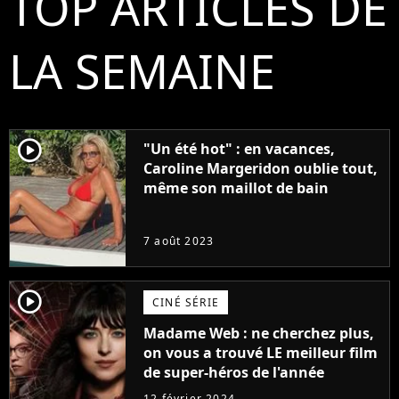
TOP ARTICLES DE
LA SEMAINE
player2
"Un été hot" : en vacances,
Caroline Margeridon oublie tout,
même son maillot de bain
7 août 2023
player2
CINÉ SÉRIE
Madame Web : ne cherchez plus,
on vous a trouvé LE meilleur film
de super-héros de l'année
12 février 2024