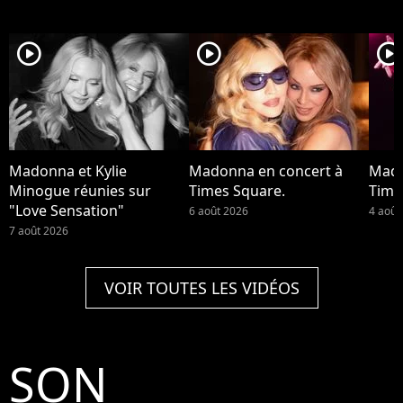
player2
player2
player2
Madonna et Kylie
Madonna en concert à
Mado
Minogue réunies sur
Times Square.
Time
"Love Sensation"
6 août 2026
4 août
7 août 2026
VOIR TOUTES LES VIDÉOS
SON