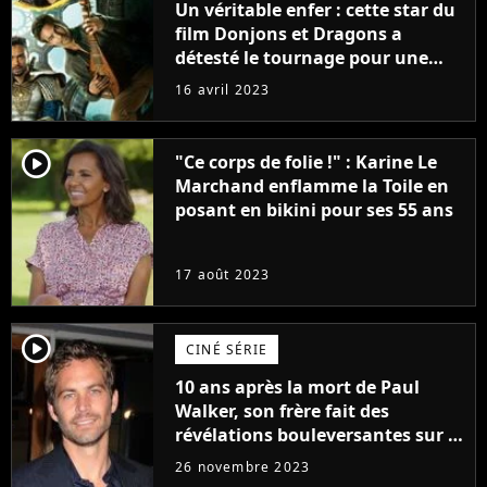
Un véritable enfer : cette star du
film Donjons et Dragons a
détesté le tournage pour une
raison très spéciale
16 avril 2023
player2
"Ce corps de folie !" : Karine Le
Marchand enflamme la Toile en
posant en bikini pour ses 55 ans
17 août 2023
player2
CINÉ SÉRIE
10 ans après la mort de Paul
Walker, son frère fait des
révélations bouleversantes sur la
réaction des acteurs de Fast and
26 novembre 2023
Furious