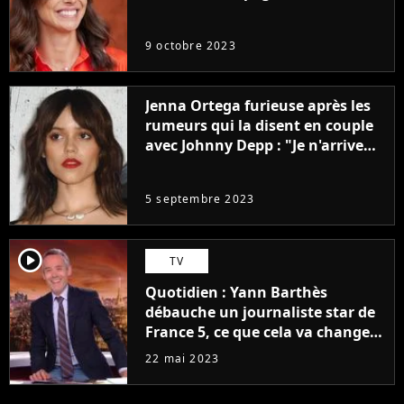
9 octobre 2023
Jenna Ortega furieuse après les
rumeurs qui la disent en couple
avec Johnny Depp : "Je n'arrive
même pas..."
5 septembre 2023
player2
TV
Quotidien : Yann Barthès
débauche un journaliste star de
France 5, ce que cela va changer
à la rentrée
22 mai 2023