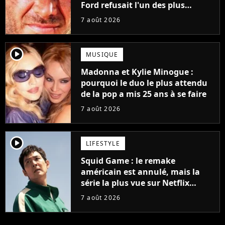
Ford refusait l'un des plus
grands succès de tous les temps
7 août 2026
player2
MUSIQUE
Madonna et Kylie Minogue :
pourquoi le duo le plus attendu
de la pop a mis 25 ans à se faire
7 août 2026
player2
LIFESTYLE
Squid Game : le remake
américain est annulé, mais la
série la plus vue sur Netflix
pourrait avoir une version
7 août 2026
française