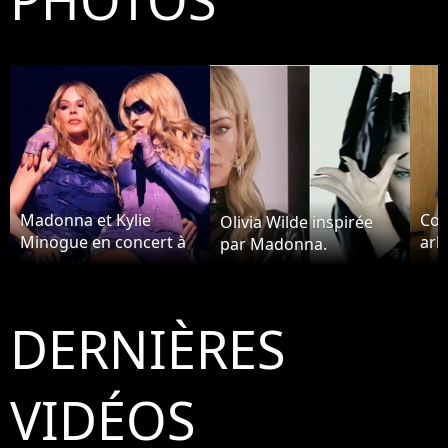
Madonna et Kylie
Coo
Olivia Wilde inspirée
Minogue en concert à
arb
par Madonna.
Amsterdam
Ma
DERNIÈRES
VIDÉOS