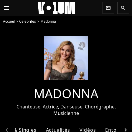
menu
newsletter
search
Accueil
Célébrités
Madonna
MADONNA
Chanteuse, Actrice, Danseuse, Chorégraphe,
Musicienne
chevron_left
chevron_right
bums & Singles
Actualités
Vidéos
Entourage