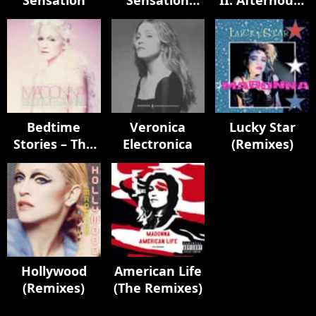
Sensation
Sensation
II: Afterhours
Remixes
Edition
Bedtime
Veronica
Lucky Star
Stories – The
Electronica
(Remixes)
Untold
Chapter
Hollywood
American Life
(Remixes)
(The Remixes)