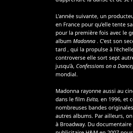
L'année suivante, un producte
en France pour qu’elle tente 
pour la première fois avec le 
album
Madonna
. C'est son se
tard , qui la propulse à l’échel
controverse elle sort sept aut
jusqu’à,
Confessions on a Dance
mondial.
Madonna rayonne aussi au ci
dans le film
Evita,
en 1996, et 
nombreuses bandes originales
autres albums. Par ailleurs, o
à Broadway. Du documentaire
publicitaire H&M en 2007 pour