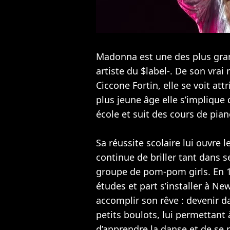
Madonna est une des plus gran
artiste du $label-. De son vra
Ciccone Fortin, elle se voit att
plus jeune âge elle s’implique 
école et suit des cours de pian
Sa réussite scolaire lui ouvre 
continue de briller tant dans 
groupe de pom-pom girls. En 19
études et part s’installer à N
accomplir son rêve : devenir 
petits boulots, lui permettant 
d’apprendre la danse et de se 