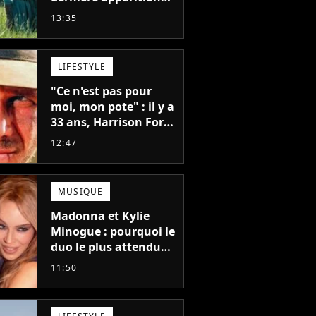
de cet acteur
13:35
emblématique
disparu trop tôt
LIFESTYLE
"Ce n'est pas pour
moi, mon pote" : il y a
33 ans, Harrison Ford
refusait l'un des plus
12:47
grands succès de tous
les temps
MUSIQUE
Madonna et Kylie
Minogue : pourquoi le
duo le plus attendu
de la pop a mis 25 ans
11:50
à se faire