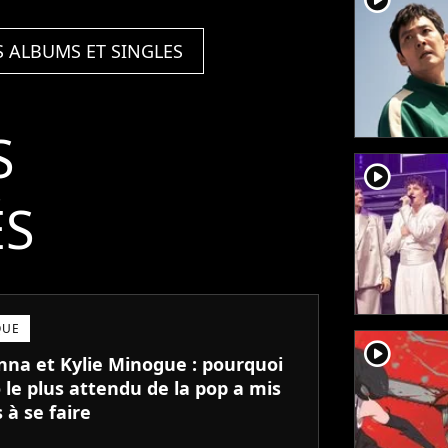
S ALBUMS ET SINGLES
S
player2
ÉS
QUE
player2
na et Kylie Minogue : pourquoi
 le plus attendu de la pop a mis
 à se faire