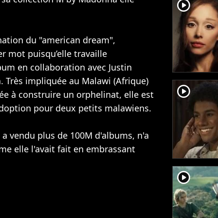
player2
nation du "american dream",
r mot puisqu’elle travaille
bum en collaboration avec
Justin
a
. Très impliquée au Malawi (Afrique)
player2
ée à construire un orphelinat, elle est
doption pour deux petits malawiens.
 a vendu plus de 100M d'albums, n'a
me elle l'avait fait en embrassant
player2