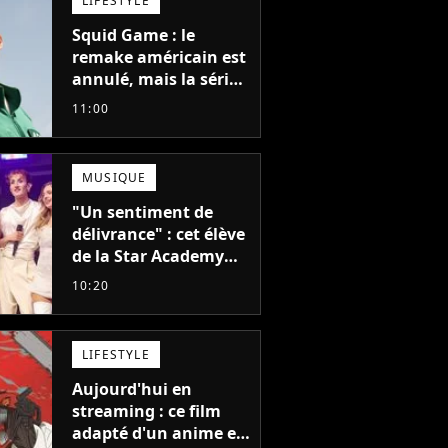
LIFESTYLE
Squid Game : le
remake américain est
annulé, mais la série
la plus vue sur Netflix
11:00
pourrait avoir une
version française
MUSIQUE
"Un sentiment de
délivrance" : cet élève
de la Star Academy
balance après la fin
10:20
de la tournée
LIFESTYLE
Aujourd'hui en
streaming : ce film
adapté d'un anime et