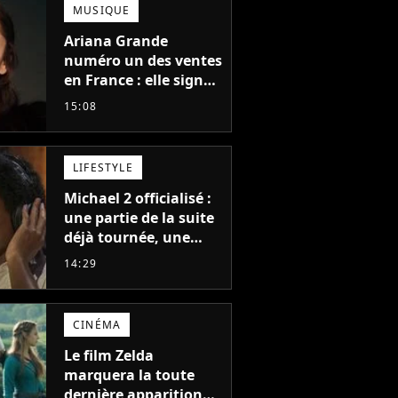
MUSIQUE
Ariana Grande
numéro un des ventes
en France : elle signe
le meilleur démarrage
15:08
de sa carrière avec
son album Petal
LIFESTYLE
Michael 2 officialisé :
une partie de la suite
déjà tournée, une
sortie possible en
14:29
2027 ?
CINÉMA
Le film Zelda
marquera la toute
dernière apparition