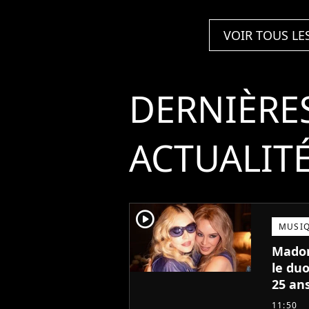
VOIR TOUS LE
DERNIÈRE
ACTUALIT
player2
MUSI
Madon
le duo
25 ans
11:50