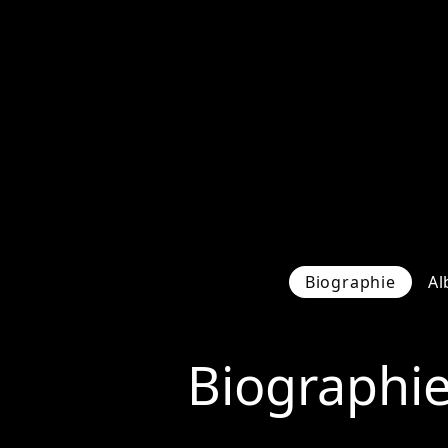
Biographie
Al
Biographi