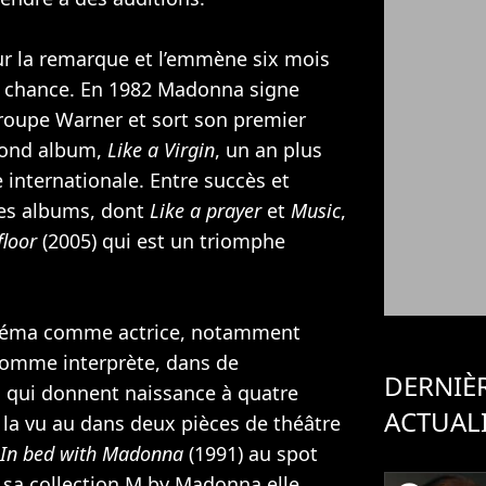
ur la remarque et l’emmène six mois
sa chance. En 1982 Madonna signe
groupe Warner et sort son premier
cond album,
Like a Virgin
, un an plus
le internationale. Entre succès et
res albums, dont
Like a prayer
et
Music
,
floor
(2005) qui est un triomphe
néma comme actrice, notamment
comme interprète, dans de
DERNIÈ
 qui donnent naissance à quatre
ACTUAL
n la vu au dans deux pièces de théâtre
In bed with Madonna
(1991) au spot
 sa collection M by Madonna elle