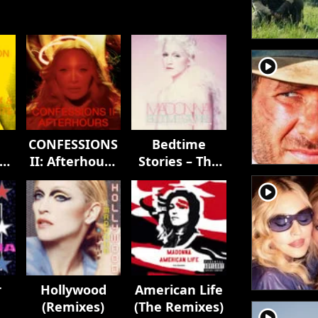
player2
CONFESSIONS
Bedtime
II: Afterhours
Stories – The
Edition
Untold
player2
Chapter
r
Hollywood
American Life
(Remixes)
(The Remixes)
player2