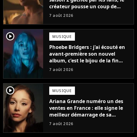
créateur pousse un coup de
gueule
7 août 2026
player2
MUSIQUE
Phoebe Bridgers : j'ai écouté en
avant-première son nouvel
album, c'est le bijou de la fin
d'été
7 août 2026
player2
MUSIQUE
Ariana Grande numéro un des
ventes en France : elle signe le
meilleur démarrage de sa
carrière avec son album Petal
7 août 2026