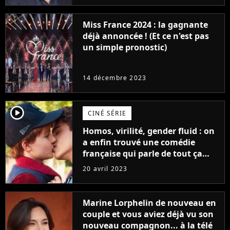
Miss France 2024 : la gagnante
déjà annoncée ! (Et ce n'est pas
un simple pronostic)
14 décembre 2023
player2
CINÉ SÉRIE
Homos, virilité, gender fluid : on
a enfin trouvé une comédie
française qui parle de tout ça
sans être super ringarde
20 avril 2023
Marine Lorphelin de nouveau en
couple et vous aviez déjà vu son
nouveau compagnon... à la télé