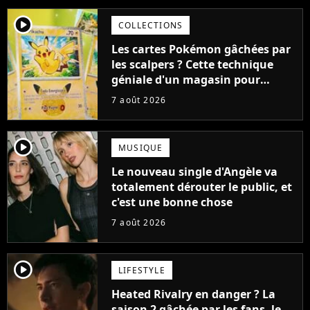
player2
COLLECTIONS
Les cartes Pokémon gâchées par
les scalpers ? Cette technique
géniale d'un magasin pour
ruiner les revendeurs
7 août 2026
player2
MUSIQUE
Le nouveau single d'Angèle va
totalement dérouter le public, et
c'est une bonne chose
7 août 2026
player2
LIFESTYLE
Heated Rivalry en danger ? La
saison 2 gâchée par les fans, le