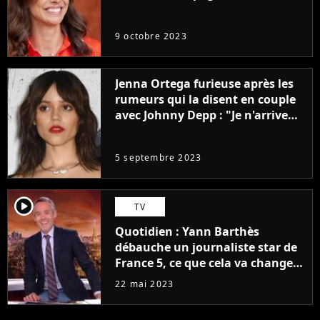
9 octobre 2023
Jenna Ortega furieuse après les
rumeurs qui la disent en couple
avec Johnny Depp : "Je n'arrive
même pas..."
5 septembre 2023
player2
TV
Quotidien : Yann Barthès
débauche un journaliste star de
France 5, ce que cela va changer
à la rentrée
22 mai 2023