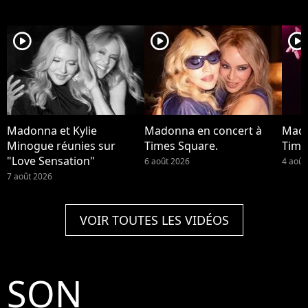
player2
player2
player2
Madonna et Kylie
Madonna en concert à
Mado
Minogue réunies sur
Times Square.
Time
"Love Sensation"
6 août 2026
4 août
7 août 2026
VOIR TOUTES LES VIDÉOS
SON