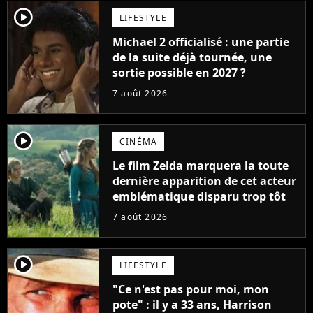
player2
LIFESTYLE
Michael 2 officialisé : une partie
de la suite déjà tournée, une
sortie possible en 2027 ?
7 août 2026
player2
CINÉMA
Le film Zelda marquera la toute
dernière apparition de cet acteur
emblématique disparu trop tôt
7 août 2026
player2
LIFESTYLE
"Ce n'est pas pour moi, mon
pote" : il y a 33 ans, Harrison