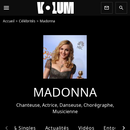
menu
newsletter
search
Accueil
Célébrités
Madonna
MADONNA
Chanteuse, Actrice, Danseuse, Chorégraphe,
Musicienne
chevron_left
chevron_right
bums & Singles
Actualités
Vidéos
Entourage