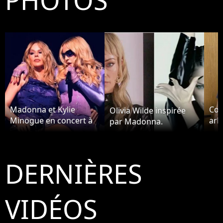
Madonna et Kylie
Coo
Olivia Wilde inspirée
Minogue en concert à
arb
par Madonna.
Amsterdam
Ma
DERNIÈRES
VIDÉOS