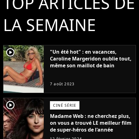
TOP ARTICLES DE
LA SEMAINE
player2
"Un été hot" : en vacances,
Caroline Margeridon oublie tout,
même son maillot de bain
7 août 2023
player2
CINÉ SÉRIE
Madame Web : ne cherchez plus,
on vous a trouvé LE meilleur film
de super-héros de l'année
12 février 2024