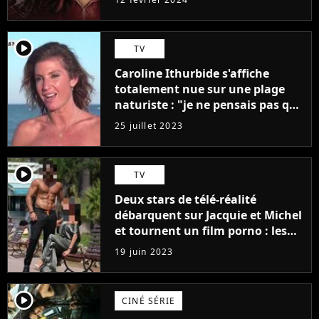
player2
TV
Caroline Ithurbide s'affiche
totalement nue sur une plage
naturiste : "je ne pensais pas que
j'arriverais à le faire..."
25 juillet 2023
player2
TV
Deux stars de télé-réalité
débarquent sur Jacquie et Michel
et tournent un film porno : les
premières images du tournage
19 juin 2023
(exclu)
player2
CINÉ SÉRIE