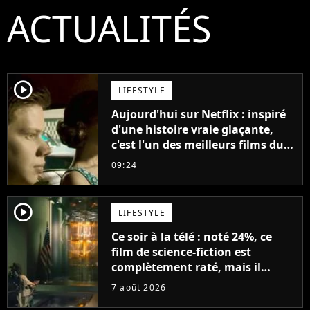
ACTUALITÉS
player2
LIFESTYLE
Aujourd'hui sur Netflix : inspiré
d'une histoire vraie glaçante,
c'est l'un des meilleurs films du
21ème siècle
09:24
player2
LIFESTYLE
Ce soir à la télé : noté 24%, ce
film de science-fiction est
complètement raté, mais il
aurait pu être encore pire à
7 août 2026
cause de son acteur