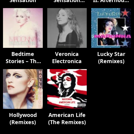
Sensation
Sensation
II: Afterhours
Remixes
Edition
Bedtime
Veronica
Lucky Star
Stories – The
Electronica
(Remixes)
Untold
Chapter
Hollywood
American Life
(Remixes)
(The Remixes)