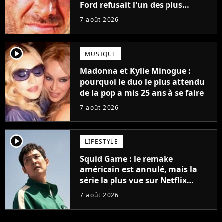
Ford refusait l'un des plus
grands succès de tous les temps
7 août 2026
player2
MUSIQUE
Madonna et Kylie Minogue :
pourquoi le duo le plus attendu
de la pop a mis 25 ans à se faire
7 août 2026
player2
LIFESTYLE
Squid Game : le remake
américain est annulé, mais la
série la plus vue sur Netflix
pourrait avoir une version
7 août 2026
française