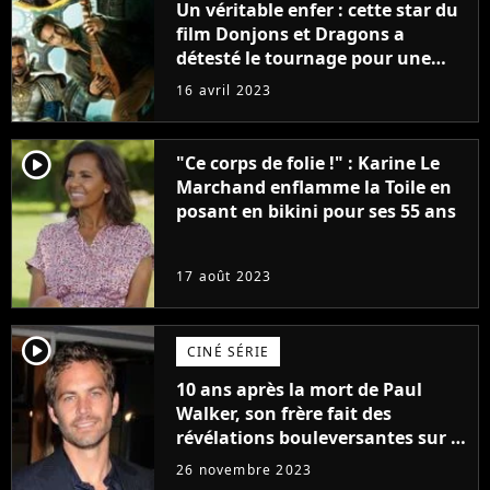
Un véritable enfer : cette star du
film Donjons et Dragons a
détesté le tournage pour une
raison très spéciale
16 avril 2023
player2
"Ce corps de folie !" : Karine Le
Marchand enflamme la Toile en
posant en bikini pour ses 55 ans
17 août 2023
player2
CINÉ SÉRIE
10 ans après la mort de Paul
Walker, son frère fait des
révélations bouleversantes sur la
réaction des acteurs de Fast and
26 novembre 2023
Furious