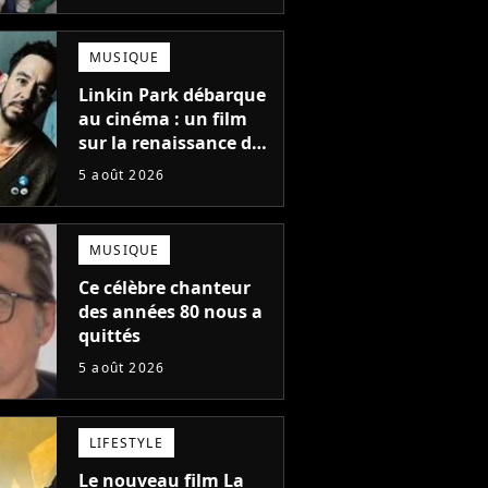
une suite...
totalement différente
MUSIQUE
Linkin Park débarque
au cinéma : un film
sur la renaissance du
groupe arrive en
5 août 2026
salles
MUSIQUE
Ce célèbre chanteur
des années 80 nous a
quittés
5 août 2026
LIFESTYLE
Le nouveau film La