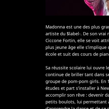
Madonna est une des plus gran
artiste du $label-. De son vra
Ciccone Fortin, elle se voit att
plus jeune âge elle s’implique 
école et suit des cours de pian
Sa réussite scolaire lui ouvre 
continue de briller tant dans 
groupe de pom-pom girls. En 19
études et part s’installer à N
accomplir son rêve : devenir 
petits boulots, lui permettant 
d’apprendre la danse et de se 