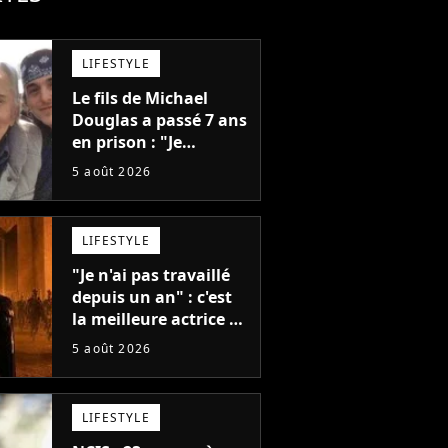
LIFESTYLE
Le fils de Michael
Douglas a passé 7 ans
en prison : "Je
distribuais des joints
5 août 2026
pour mon père"
LIFESTYLE
"Je n'ai pas travaillé
depuis un an" : c'est
la meilleure actrice de
L'Odyssée, mais
5 août 2026
personne ne veut lui
donner de rôle au
cinéma
LIFESTYLE