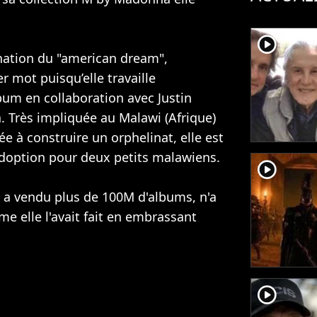
player2
nation du "american dream",
r mot puisqu’elle travaille
bum en collaboration avec
Justin
a
. Très impliquée au Malawi (Afrique)
ée à construire un orphelinat, elle est
doption pour deux petits malawiens.
player2
 a vendu plus de 100M d'albums, n'a
me elle l'avait fait en embrassant
player2