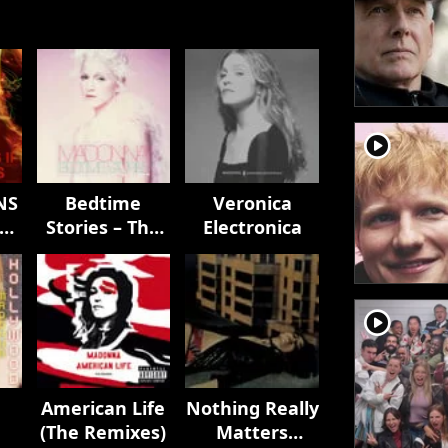
player2
NS
Bedtime
Veronica
rs
Stories – The
Electronica
Untold
Chapter
player2
d
American Life
Nothing Really
(The Remixes)
Matters