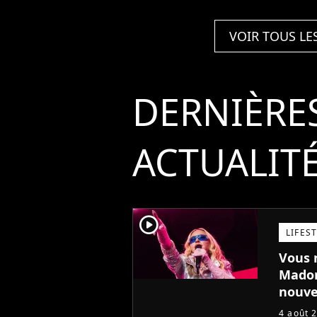
VOIR TOUS LE
DERNIÈRE
ACTUALIT
player2
LIFES
Vous n
Madon
nouve
4 août 