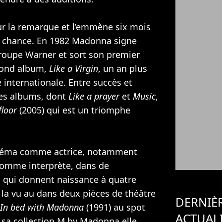
ur la remarque et l’emmène six mois
sa chance. En 1982 Madonna signe
groupe Warner et sort son premier
cond album,
Like a Virgin
, un an plus
le internationale. Entre succès et
res albums, dont
Like a prayer
et
Music
,
floor
(2005) qui est un triomphe
néma comme actrice, notamment
comme interprète, dans de
 qui donnent naissance à quatre
n la vu au dans deux pièces de théâtre
DERNIÈ
In bed with Madonna
(1991) au spot
ACTUAL
 sa collection M by Madonna elle