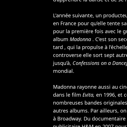
L'année suivante, un producte
en France pour qu’elle tente 
pour la première fois avec le 
album
Madonna
. C'est son se
tard , qui la propulse à l’échel
controverse elle sort sept aut
jusqu’à,
Confessions on a Dance
mondial.
Madonna rayonne aussi au ci
dans le film
Evita,
en 1996, et 
nombreuses bandes originales
autres albums. Par ailleurs, o
à Broadway. Du documentaire
publicitaire H&M en 2007 pour