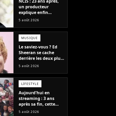
NCIS : 23 ans après,
un producteur
explique enfin
l'origine de l'idée la
5 août 2026
plus culte de la série
(et on ne parle pas du
bateau)
MUSIQUE
Le saviez-vous ? Ed
Sheeran se cache
derrière les deux plus
gros tubes du
5 août 2026
moment !
LIFESTYLE
Aujourd'hui en
streaming : 3 ans
après sa fin, cette
série aux 13 Emmy
5 août 2026
Awards revient avec