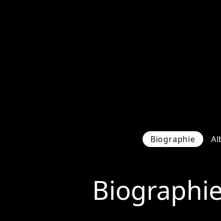
Biographie
Al
Biographi