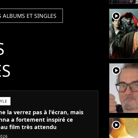
(Remixes)
player2
S ALBUMS ET SINGLES
S
ÉS
player2
TYLE
e la verrez pas à l'écran, mais
na a fortement inspiré ce
player2
au film très attendu
2026