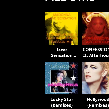
Love
CONFESSIO
Sensation
II: Afterhou
Remixes
Edition
Lucky Star
Hollywoo
(Remixes)
(Remixes)