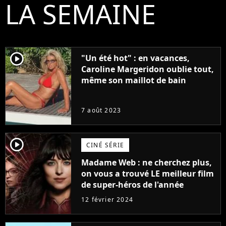
LA SEMAINE
player2
"Un été hot" : en vacances,
Caroline Margeridon oublie tout,
même son maillot de bain
7 août 2023
player2
CINÉ SÉRIE
Madame Web : ne cherchez plus,
on vous a trouvé LE meilleur film
de super-héros de l'année
12 février 2024