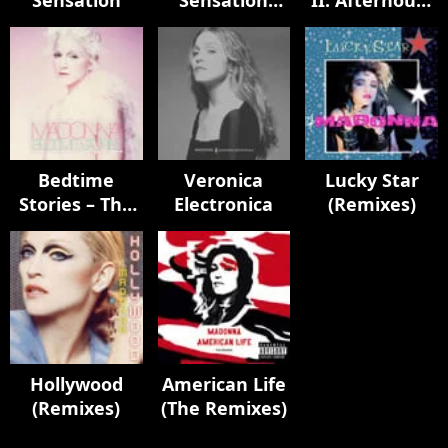
Sensation
Sensation
II: Afterhours
Remixes
Edition
Bedtime
Veronica
Lucky Star
Stories – The
Electronica
(Remixes)
Untold
Chapter
Hollywood
American Life
(Remixes)
(The Remixes)