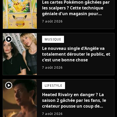
Les cartes Pokémon gâchées par
les scalpers ? Cette technique
géniale d'un magasin pour
ruiner les revendeurs
7 août 2026
player2
MUSIQUE
Le nouveau single d'Angèle va
totalement dérouter le public, et
c'est une bonne chose
7 août 2026
player2
LIFESTYLE
Heated Rivalry en danger ? La
saison 2 gâchée par les fans, le
créateur pousse un coup de
gueule
7 août 2026