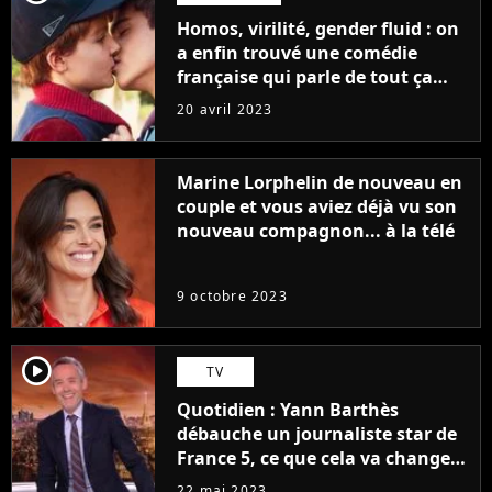
Homos, virilité, gender fluid : on
a enfin trouvé une comédie
française qui parle de tout ça
sans être super ringarde
20 avril 2023
Marine Lorphelin de nouveau en
couple et vous aviez déjà vu son
nouveau compagnon... à la télé
9 octobre 2023
player2
TV
Quotidien : Yann Barthès
débauche un journaliste star de
France 5, ce que cela va changer
à la rentrée
22 mai 2023