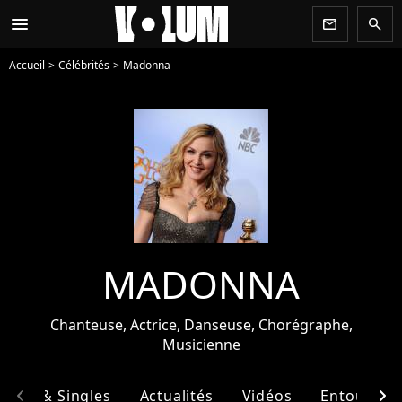
menu
newsletter
search
Accueil
Célébrités
Madonna
MADONNA
Chanteuse, Actrice, Danseuse, Chorégraphe,
Musicienne
chevron_left
chevron_right
bums & Singles
Actualités
Vidéos
Entourage