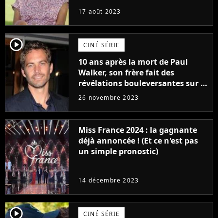
17 août 2023
player2
CINÉ SÉRIE
10 ans après la mort de Paul
Walker, son frère fait des
révélations bouleversantes sur la
réaction des acteurs de Fast and
26 novembre 2023
Furious
Miss France 2024 : la gagnante
déjà annoncée ! (Et ce n'est pas
un simple pronostic)
14 décembre 2023
player2
CINÉ SÉRIE