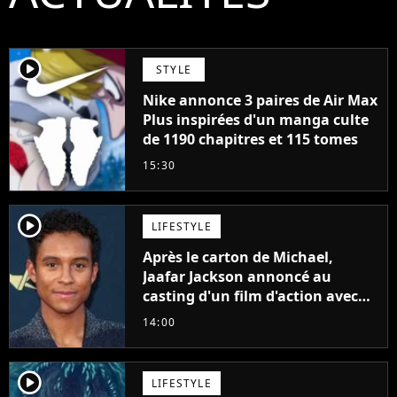
player2
STYLE
Nike annonce 3 paires de Air Max
Plus inspirées d'un manga culte
de 1190 chapitres et 115 tomes
15:30
player2
LIFESTYLE
Après le carton de Michael,
Jaafar Jackson annoncé au
casting d'un film d'action avec
Will Smith
14:00
player2
LIFESTYLE