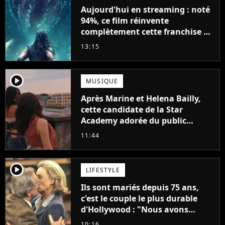
Aujourd'hui en streaming : noté
94%, ce film réinvente
complètement cette franchise de
science-fiction vieille de 40 ans
13:15
player2
MUSIQUE
Après Marine et Helena Bailly,
cette candidate de la Star
Academy adorée du public
annonce son premier album,
11:44
"C'est tellement puissant"
player2
LIFESTYLE
Ils sont mariés depuis 75 ans,
c'est le couple le plus durable
d'Hollywood : "Nous avons
avancé jour après jour, et les
10:16