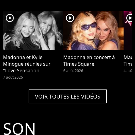
player2
player2
player2
Madonna et Kylie
Madonna en concert à
Mado
Minogue réunies sur
Times Square.
Time
"Love Sensation"
6 août 2026
4 août
7 août 2026
VOIR TOUTES LES VIDÉOS
SON