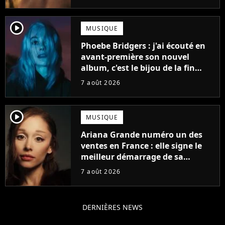
player2
MUSIQUE
Phoebe Bridgers : j'ai écouté en
avant-première son nouvel
album, c'est le bijou de la fin
d'été
7 août 2026
player2
MUSIQUE
Ariana Grande numéro un des
ventes en France : elle signe le
meilleur démarrage de sa
carrière avec son album Petal
7 août 2026
DERNIÈRES NEWS