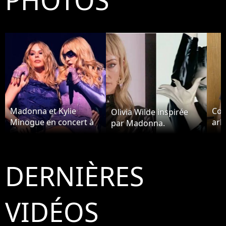
Madonna et Kylie
Coo
Olivia Wilde inspirée
Minogue en concert à
arb
par Madonna.
Amsterdam
Ma
DERNIÈRES
VIDÉOS