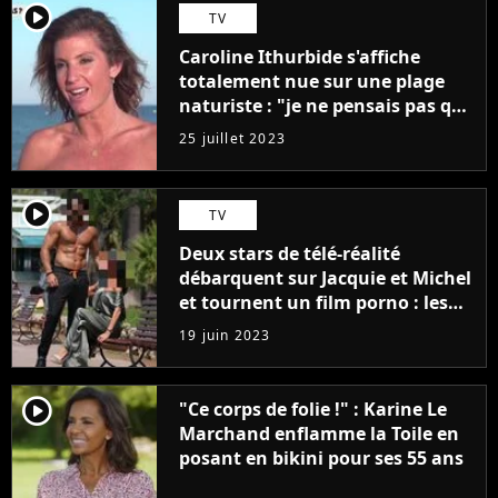
player2
TV
Caroline Ithurbide s'affiche
totalement nue sur une plage
naturiste : "je ne pensais pas que
j'arriverais à le faire..."
25 juillet 2023
player2
TV
Deux stars de télé-réalité
débarquent sur Jacquie et Michel
et tournent un film porno : les
premières images du tournage
19 juin 2023
(exclu)
player2
"Ce corps de folie !" : Karine Le
Marchand enflamme la Toile en
posant en bikini pour ses 55 ans