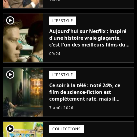
jours se sont transformés en
décennies"
player2
LIFESTYLE
Aujourd'hui sur Netflix : inspiré
d'une histoire vraie glaçante,
c'est l'un des meilleurs films du
21ème siècle
09:24
player2
LIFESTYLE
Ce soir à la télé : noté 24%, ce
film de science-fiction est
complètement raté, mais il
aurait pu être encore pire à
7 août 2026
cause de son acteur
player2
COLLECTIONS