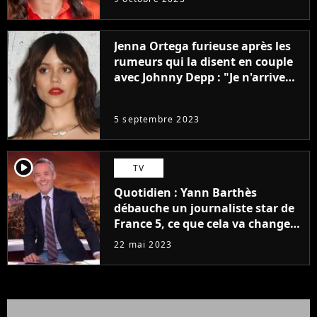
Jenna Ortega furieuse après les
rumeurs qui la disent en couple
avec Johnny Depp : "Je n'arrive
même pas..."
5 septembre 2023
player2
TV
Quotidien : Yann Barthès
débauche un journaliste star de
France 5, ce que cela va changer
à la rentrée
22 mai 2023