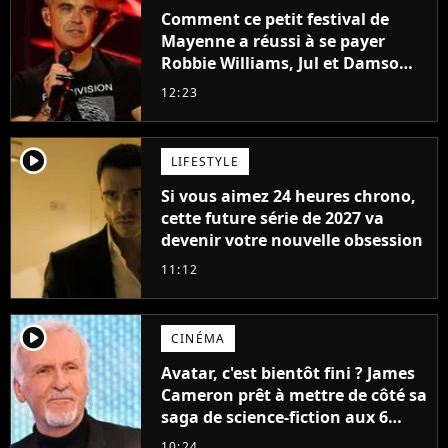
Comment ce petit festival de
Mayenne a réussi à se payer
Robbie Williams, Jul et Damso
cette année ?
12:23
player2
LIFESTYLE
Si vous aimez 24 heures chrono,
cette future série de 2027 va
devenir votre nouvelle obsession
11:12
player2
CINÉMA
Avatar, c'est bientôt fini ? James
Cameron prêt à mettre de côté sa
saga de science-fiction aux 6
milliards de recettes
10:24