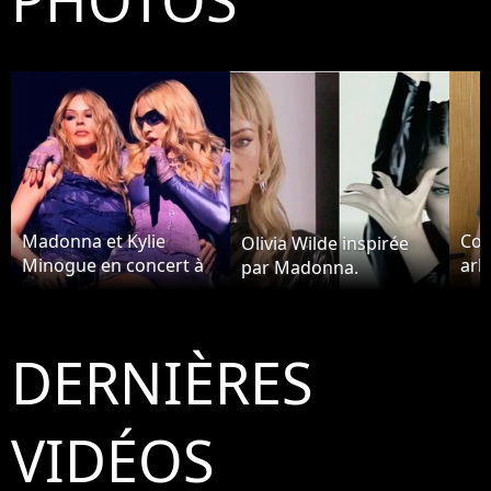
Madonna et Kylie
Coo
Olivia Wilde inspirée
Minogue en concert à
arb
par Madonna.
Amsterdam
Ma
DERNIÈRES
VIDÉOS