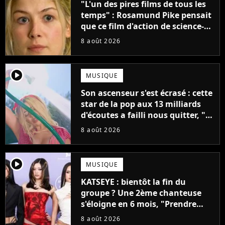
"L'un des pires films de tous les
temps" : Rosamund Pike pensait
que ce film d'action de science-
fiction avec Dwayne Johnson
8 août 2026
mettrait fin à sa carrière
player2
MUSIQUE
Son ascenseur s'est écrasé : cette
star de la pop aux 13 milliards
d'écoutes a failli nous quitter, "Je
pensais ne plus jamais chanter"
8 août 2026
player2
MUSIQUE
KATSEYE : bientôt la fin du
groupe ? Une 2ème chanteuse
s'éloigne en 6 mois, "Prendre
cette décision n’a pas été facile"
8 août 2026