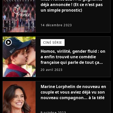
déjà annoncée ! (Et ce n'est pas
un simple pronostic)
14 décembre 2023
player2
CINÉ SÉRIE
Homos, virilité, gender fluid : on
a enfin trouvé une comédie
française qui parle de tout ça
sans être super ringarde
20 avril 2023
Marine Lorphelin de nouveau en
couple et vous aviez déjà vu son
nouveau compagnon... à la télé
9 octobre 2023