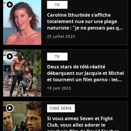
player2
TV
Caroline Ithurbide s'affiche
totalement nue sur une plage
naturiste : "je ne pensais pas que
j'arriverais à le faire..."
25 juillet 2023
player2
TV
Deux stars de télé-réalité
débarquent sur Jacquie et Michel
et tournent un film porno : les
premières images du tournage
19 juin 2023
(exclu)
player2
CINÉ SÉRIE
Si vous aimez Seven et Fight
Club, vous allez adorer le