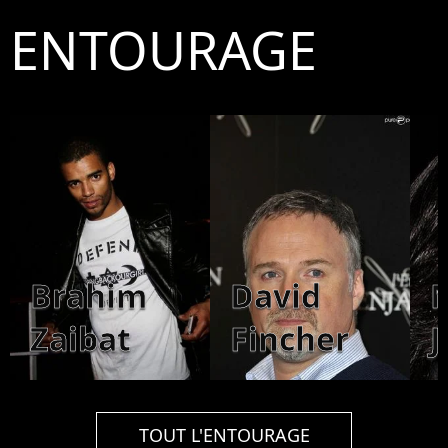
ENTOURAGE
Brahim
David
M
Zaibat
Fincher
J
TOUT L'ENTOURAGE