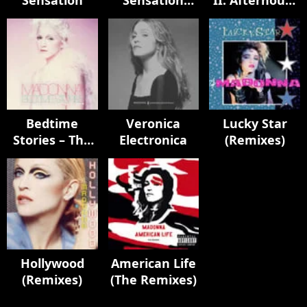
Sensation
Sensation
II: Afterhours
Remixes
Edition
Bedtime
Veronica
Lucky Star
Stories – The
Electronica
(Remixes)
Untold
Chapter
Hollywood
American Life
(Remixes)
(The Remixes)