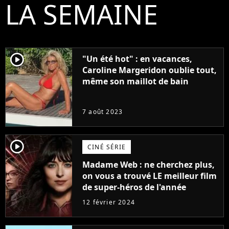
LA SEMAINE
player2
"Un été hot" : en vacances,
Caroline Margeridon oublie tout,
même son maillot de bain
7 août 2023
player2
CINÉ SÉRIE
Madame Web : ne cherchez plus,
on vous a trouvé LE meilleur film
de super-héros de l'année
12 février 2024