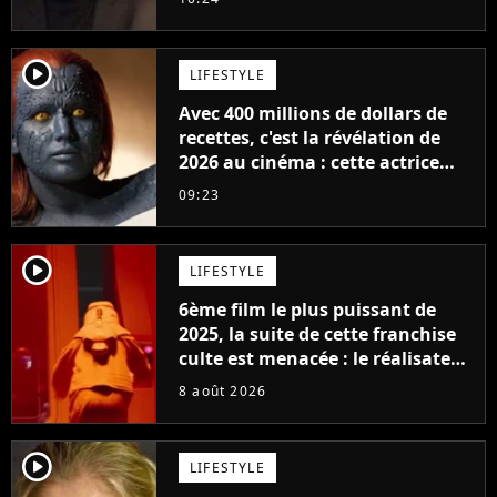
player2
LIFESTYLE
Avec 400 millions de dollars de
recettes, c'est la révélation de
2026 au cinéma : cette actrice
adorée prête à remplacer
09:23
Jennifer Lawrence chez Marvel
player2
LIFESTYLE
6ème film le plus puissant de
2025, la suite de cette franchise
culte est menacée : le réalisateur
claque la porte pour "différends
8 août 2026
créatifs"
player2
LIFESTYLE