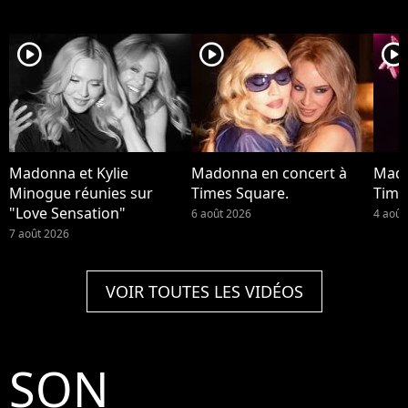
player2
player2
player2
Madonna et Kylie
Madonna en concert à
Mado
Minogue réunies sur
Times Square.
Time
"Love Sensation"
6 août 2026
4 août
7 août 2026
VOIR TOUTES LES VIDÉOS
SON