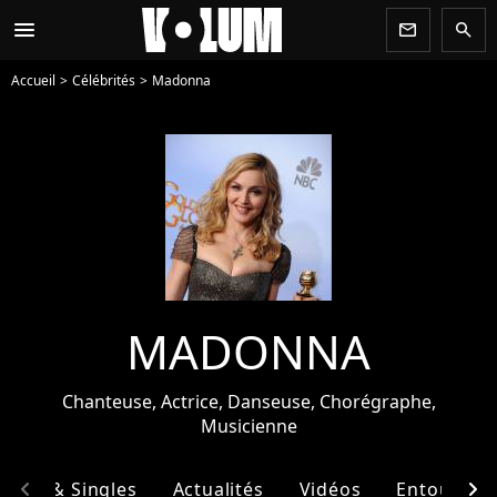
menu
newsletter
search
Accueil
Célébrités
Madonna
MADONNA
Chanteuse, Actrice, Danseuse, Chorégraphe,
Musicienne
chevron_left
chevron_right
bums & Singles
Actualités
Vidéos
Entourage