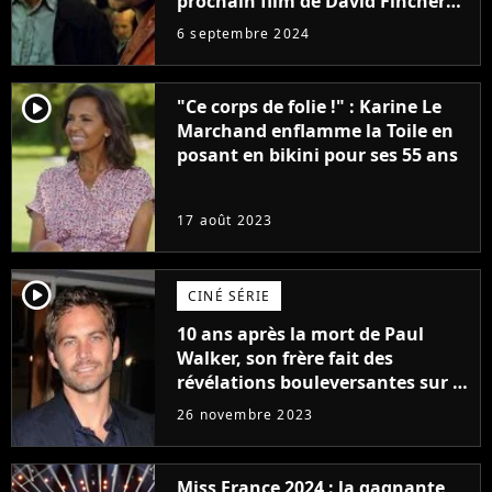
prochain film de David Fincher
avec lequel il se réinvente
6 septembre 2024
complètement
player2
"Ce corps de folie !" : Karine Le
Marchand enflamme la Toile en
posant en bikini pour ses 55 ans
17 août 2023
player2
CINÉ SÉRIE
10 ans après la mort de Paul
Walker, son frère fait des
révélations bouleversantes sur la
réaction des acteurs de Fast and
26 novembre 2023
Furious
Miss France 2024 : la gagnante