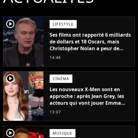
player2
LIFESTYLE
Ses films ont rapporté 6 milliards
de dollars et 18 Oscars, mais
Christopher Nolan a peur de
tourner un genre de films très
14:46
particulier
player2
CINÉMA
Les nouveaux X-Men sont en
approche : après Jean Grey, les
acteurs qui vont jouer Emma
Frost et Cyclope trouvés !
13:07
player2
MUSIQUE