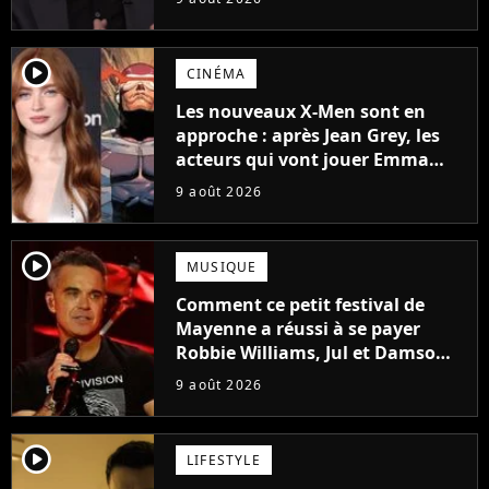
particulier
player2
CINÉMA
Les nouveaux X-Men sont en
approche : après Jean Grey, les
acteurs qui vont jouer Emma
Frost et Cyclope trouvés !
9 août 2026
player2
MUSIQUE
Comment ce petit festival de
Mayenne a réussi à se payer
Robbie Williams, Jul et Damso
cette année ?
9 août 2026
player2
LIFESTYLE