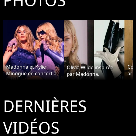
Madonna et Kylie
Coo
Olivia Wilde inspirée
Minogue en concert à
arb
par Madonna.
Amsterdam
Ma
DERNIÈRES
VIDÉOS