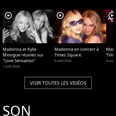
player2
player2
player2
Madonna et Kylie
Madonna en concert à
Mado
Minogue réunies sur
Times Square.
Time
"Love Sensation"
6 août 2026
4 août
7 août 2026
VOIR TOUTES LES VIDÉOS
SON