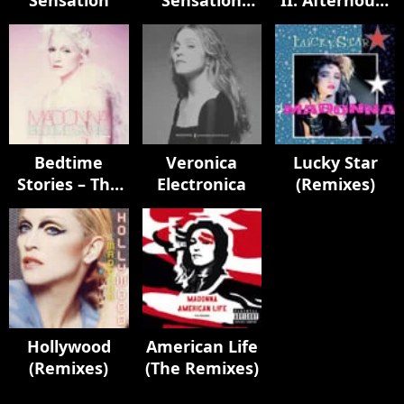
Sensation
Sensation
II: Afterhours
Remixes
Edition
Bedtime
Veronica
Lucky Star
Stories – The
Electronica
(Remixes)
Untold
Chapter
Hollywood
American Life
(Remixes)
(The Remixes)