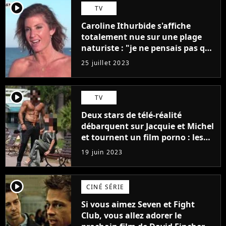
player2
TV
Caroline Ithurbide s'affiche
totalement nue sur une plage
naturiste : "je ne pensais pas que
j'arriverais à le faire..."
25 juillet 2023
player2
TV
Deux stars de télé-réalité
débarquent sur Jacquie et Michel
et tournent un film porno : les
premières images du tournage
19 juin 2023
(exclu)
player2
CINÉ SÉRIE
Si vous aimez Seven et Fight
Club, vous allez adorer le