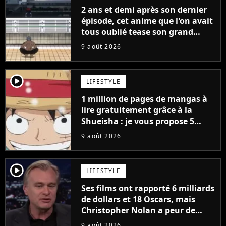
2 ans et demi après son dernier
épisode, cet anime que l'on avait
tous oublié tease son grand
retour
9 août 2026
player2
LIFESTYLE
1 million de pages de mangas à
lire gratuitement grâce à la
Shueisha : je vous propose 5
mangas jamais sortis en France
9 août 2026
à découvrir absolument
player2
LIFESTYLE
Ses films ont rapporté 6 milliards
de dollars et 18 Oscars, mais
Christopher Nolan a peur de
tourner un genre de films très
9 août 2026