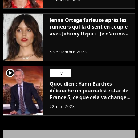
Jenna Ortega furieuse après les
rumeurs qui la disent en couple
avec Johnny Depp : "Je n'arrive
même pas..."
5 septembre 2023
player2
TV
Quotidien : Yann Barthès
débauche un journaliste star de
France 5, ce que cela va changer
à la rentrée
22 mai 2023