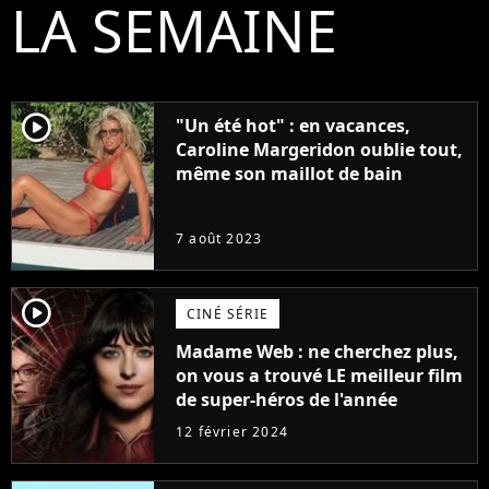
LA SEMAINE
player2
"Un été hot" : en vacances,
Caroline Margeridon oublie tout,
même son maillot de bain
7 août 2023
player2
CINÉ SÉRIE
Madame Web : ne cherchez plus,
on vous a trouvé LE meilleur film
de super-héros de l'année
12 février 2024