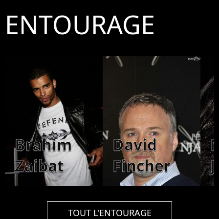
ENTOURAGE
Brahim
David
M
Zaibat
Fincher
J
TOUT L'ENTOURAGE