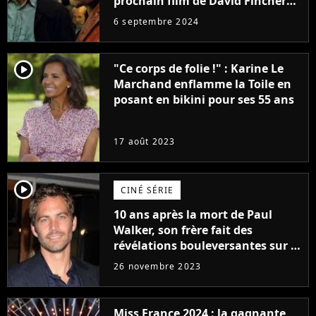
prochain film de David Fincher
avec lequel il se réinvente
6 septembre 2024
complètement
player2
"Ce corps de folie !" : Karine Le
Marchand enflamme la Toile en
posant en bikini pour ses 55 ans
17 août 2023
player2
CINÉ SÉRIE
10 ans après la mort de Paul
Walker, son frère fait des
révélations bouleversantes sur la
réaction des acteurs de Fast and
26 novembre 2023
Furious
Miss France 2024 : la gagnante