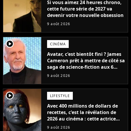
Si vous aimez 24 heures chrono,
cette future série de 2027 va
devenir votre nouvelle obsession
9 août 2026
player2
CINÉMA
Avatar, c'est bientôt fini ? James
Cameron prêt à mettre de côté sa
saga de science-fiction aux 6
milliards de recettes
9 août 2026
player2
LIFESTYLE
Avec 400 millions de dollars de
recettes, c'est la révélation de
2026 au cinéma : cette actrice
adorée prête à remplacer
9 août 2026