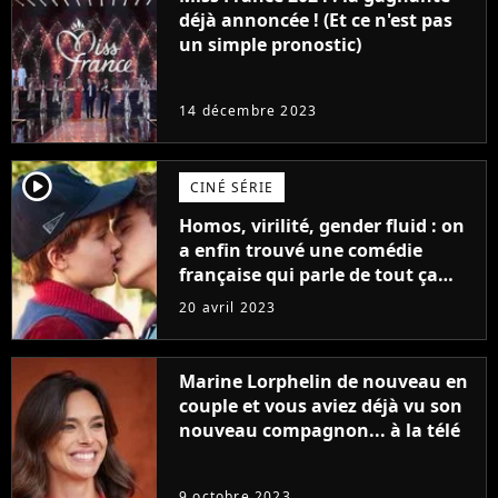
déjà annoncée ! (Et ce n'est pas
un simple pronostic)
14 décembre 2023
player2
CINÉ SÉRIE
Homos, virilité, gender fluid : on
a enfin trouvé une comédie
française qui parle de tout ça
sans être super ringarde
20 avril 2023
Marine Lorphelin de nouveau en
couple et vous aviez déjà vu son
nouveau compagnon... à la télé
9 octobre 2023