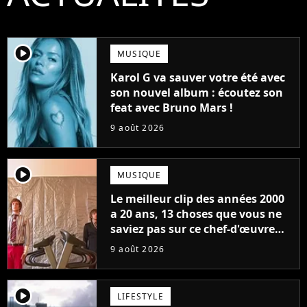
player2
MUSIQUE
Karol G va sauver votre été avec
son nouvel album : écoutez son
feat avec Bruno Mars !
9 août 2026
player2
MUSIQUE
Le meilleur clip des années 2000
a 20 ans, 13 choses que vous ne
saviez pas sur ce chef-d'œuvre
qui a révolutionné YouTube
9 août 2026
player2
LIFESTYLE