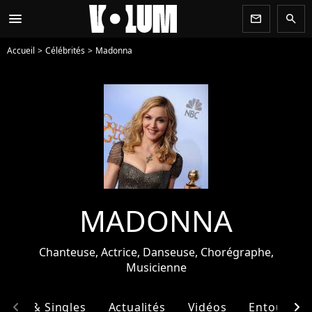
menu
newsletter
search
Accueil
Célébrités
Madonna
MADONNA
Chanteuse, Actrice, Danseuse, Chorégraphe,
Musicienne
chevron_left
chevron_right
bums & Singles
Actualités
Vidéos
Entourage