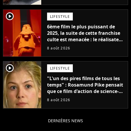
Jennifer Lawrence chez Marvel
player2
LIFESTYLE
6ème film le plus puissant de
2025, la suite de cette franchise
culte est menacée : le réalisateur
claque la porte pour "différends
8 août 2026
créatifs"
player2
LIFESTYLE
"L'un des pires films de tous les
temps" : Rosamund Pike pensait
que ce film d'action de science-
fiction avec Dwayne Johnson
8 août 2026
mettrait fin à sa carrière
DERNIÈRES NEWS