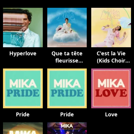
Hyperlove
Que ta tête
C'est la Vie
fleurisse
(Kids Choir
toujours
Version / avec
La Maitrise
Populaire)
Pride
Pride
Love