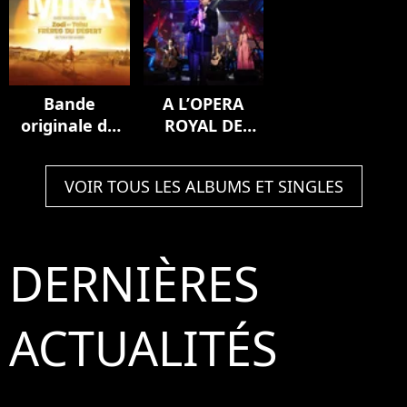
Bande
A L’OPERA
originale du
ROYAL DE
film Zodi et
VERSAILLES
Téhu, frères
(Live)
VOIR TOUS LES ALBUMS ET SINGLES
du désert
DERNIÈRES
ACTUALITÉS