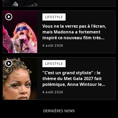
son époque
player2
LIFESTYLE
Vous ne la verrez pas à l'écran,
mais Madonna a fortement
inspiré ce nouveau film très
attendu
4 août 2026
player2
LIFESTYLE
"C'est un grand styliste" : le
thème du Met Gala 2027 fait
polémique, Anna Wintour le
défend
4 août 2026
DERNIÈRES NEWS