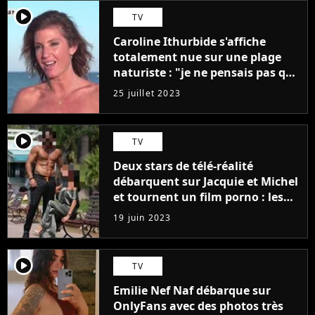
player2
TV
Caroline Ithurbide s'affiche
totalement nue sur une plage
naturiste : "je ne pensais pas que
j'arriverais à le faire..."
25 juillet 2023
player2
TV
Deux stars de télé-réalité
débarquent sur Jacquie et Michel
et tournent un film porno : les
premières images du tournage
19 juin 2023
(exclu)
player2
TV
Emilie Nef Naf débarque sur
OnlyFans avec des photos très