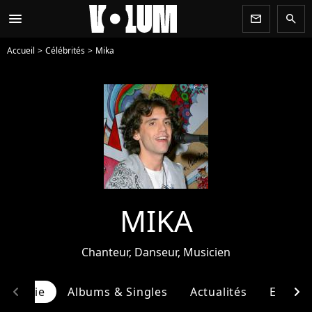
menu
newsletter
search
Accueil
Célébrités
Mika
MIKA
Chanteur, Danseur, Musicien
chevron_left
chevron_right
ographie
Albums & Singles
Actualités
Entour