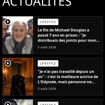
ACTUALITÉS
player2
LIFESTYLE
Le fils de Michael Douglas a
passé 7 ans en prison : "Je
distribuais des joints pour mon
père"
5 août 2026
player2
LIFESTYLE
"Je n'ai pas travaillé depuis un
an" : c'est la meilleure actrice de
L'Odyssée, mais personne ne
veut lui donner de rôle au
5 août 2026
cinéma
player2
LIFESTYLE