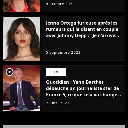
9 octobre 2023
Jenna Ortega furieuse après les
rumeurs qui la disent en couple
avec Johnny Depp : "Je n'arrive
même pas..."
5 septembre 2023
player2
TV
Quotidien : Yann Barthès
débauche un journaliste star de
France 5, ce que cela va changer
à la rentrée
22 mai 2023