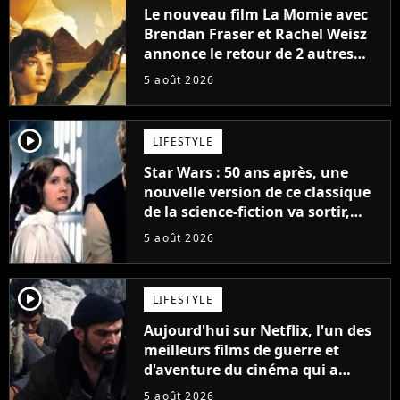
Le nouveau film La Momie avec
Brendan Fraser et Rachel Weisz
annonce le retour de 2 autres
personnages emblématiques de
5 août 2026
la saga
player2
LIFESTYLE
Star Wars : 50 ans après, une
nouvelle version de ce classique
de la science-fiction va sortir,
mais on ne la verra jamais en
5 août 2026
France
player2
LIFESTYLE
Aujourd'hui sur Netflix, l'un des
meilleurs films de guerre et
d'aventure du cinéma qui a
connu un succès retentissant à
5 août 2026