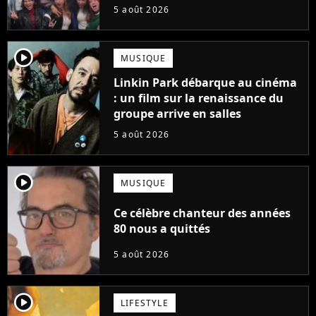
suite... totalement différente
5 août 2026
player2
MUSIQUE
Linkin Park débarque au cinéma
: un film sur la renaissance du
groupe arrive en salles
5 août 2026
player2
MUSIQUE
Ce célèbre chanteur des années
80 nous a quittés
5 août 2026
player2
LIFESTYLE