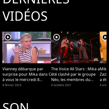
VIDÉOS
player2
player2
player2
Vianney débarque par
The Voice All Stars : Mika a
Mika
surprise pour Mika dans C
été clashé par le groupe
Zazi
à vous le mercredi 8
Néo, les membres du
a été
février 2023 sur France 5...
groupe se disent "surpris"
Néo (
8 février 2023
4 octobre 2021
4 octo
par la réaction de leur
coach
SON