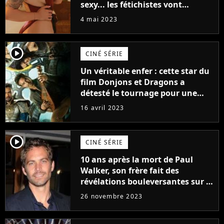
sexy... les fétichistes vont
prendre leur pied !
4 mai 2023
player2
CINÉ SÉRIE
Un véritable enfer : cette star du
film Donjons et Dragons a
détesté le tournage pour une
raison très spéciale
16 avril 2023
player2
CINÉ SÉRIE
10 ans après la mort de Paul
Walker, son frère fait des
révélations bouleversantes sur la
réaction des acteurs de Fast and
26 novembre 2023
Furious