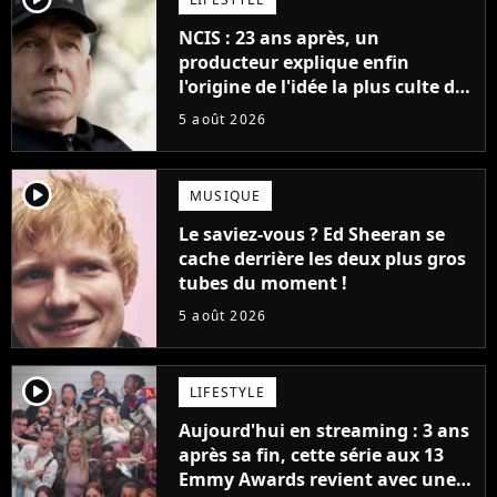
NCIS : 23 ans après, un
producteur explique enfin
l'origine de l'idée la plus culte de
la série (et on ne parle pas du
5 août 2026
bateau)
player2
MUSIQUE
Le saviez-vous ? Ed Sheeran se
cache derrière les deux plus gros
tubes du moment !
5 août 2026
player2
LIFESTYLE
Aujourd'hui en streaming : 3 ans
après sa fin, cette série aux 13
Emmy Awards revient avec une