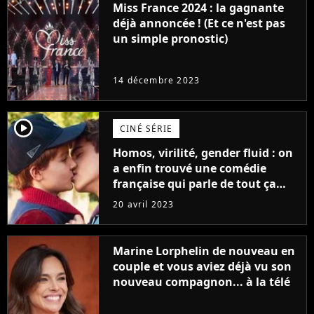
Miss France 2024 : la gagnante
déjà annoncée ! (Et ce n'est pas
un simple pronostic)
14 décembre 2023
player2
CINÉ SÉRIE
Homos, virilité, gender fluid : on
a enfin trouvé une comédie
française qui parle de tout ça
sans être super ringarde
20 avril 2023
Marine Lorphelin de nouveau en
couple et vous aviez déjà vu son
nouveau compagnon... à la télé