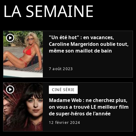
LA SEMAINE
player2
"Un été hot" : en vacances,
Caroline Margeridon oublie tout,
même son maillot de bain
7 août 2023
player2
CINÉ SÉRIE
Madame Web : ne cherchez plus,
on vous a trouvé LE meilleur film
de super-héros de l'année
12 février 2024