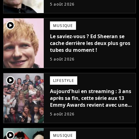
la série (et on ne parle pas du
5 août 2026
bateau)
player2
MUSIQUE
Le saviez-vous ? Ed Sheeran se
cache derrière les deux plus gros
tubes du moment !
5 août 2026
player2
LIFESTYLE
Aujourd'hui en streaming : 3 ans
après sa fin, cette série aux 13
Emmy Awards revient avec une
suite... totalement différente
5 août 2026
player2
MUSIQUE