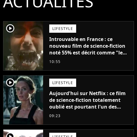
ACTUALITÉS
player2
LIFESTYLE
Introuvable en France : ce
nouveau film de science-fiction
noté 55% est décrit comme "le
plus stupide de l'année"
10:55
player2
LIFESTYLE
Aujourd'hui sur Netflix : ce film
de science-fiction totalement
oublié est pourtant l'un des
meilleurs des années 2010
09:23
player2
LIFESTYLE