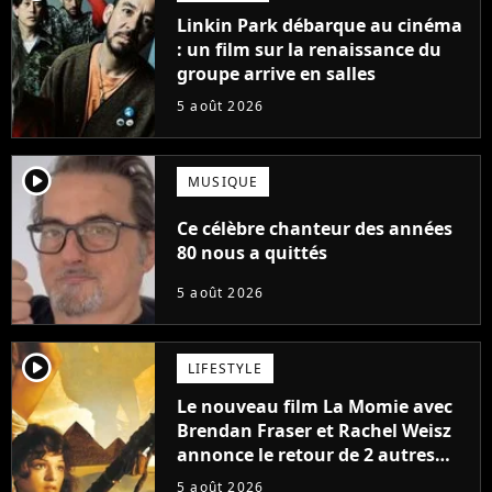
Linkin Park débarque au cinéma
: un film sur la renaissance du
groupe arrive en salles
5 août 2026
player2
MUSIQUE
Ce célèbre chanteur des années
80 nous a quittés
5 août 2026
player2
LIFESTYLE
Le nouveau film La Momie avec
Brendan Fraser et Rachel Weisz
annonce le retour de 2 autres
personnages emblématiques de
5 août 2026