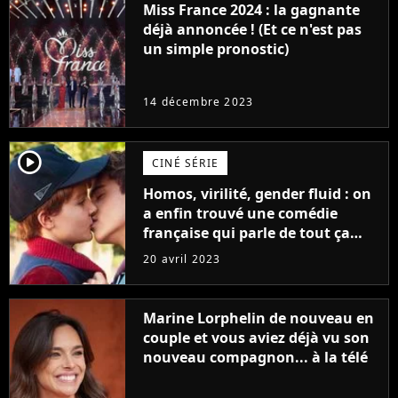
Miss France 2024 : la gagnante
déjà annoncée ! (Et ce n'est pas
un simple pronostic)
14 décembre 2023
player2
CINÉ SÉRIE
Homos, virilité, gender fluid : on
a enfin trouvé une comédie
française qui parle de tout ça
sans être super ringarde
20 avril 2023
Marine Lorphelin de nouveau en
couple et vous aviez déjà vu son
nouveau compagnon... à la télé