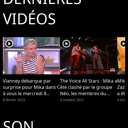
VIDÉOS
player2
player2
player2
Vianney débarque par
The Voice All Stars : Mika a
Mika
surprise pour Mika dans C
été clashé par le groupe
Zazi
à vous le mercredi 8
Néo, les membres du
a été
février 2023 sur France 5...
groupe se disent "surpris"
Néo (
8 février 2023
4 octobre 2021
4 octo
par la réaction de leur
coach
SON