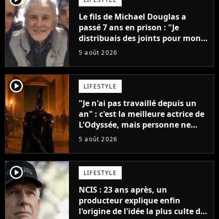
Le fils de Michael Douglas a
passé 7 ans en prison : "Je
distribuais des joints pour mon
père"
5 août 2026
player2
LIFESTYLE
"Je n'ai pas travaillé depuis un
an" : c'est la meilleure actrice de
L'Odyssée, mais personne ne
veut lui donner de rôle au
5 août 2026
cinéma
player2
LIFESTYLE
NCIS : 23 ans après, un
producteur explique enfin
l'origine de l'idée la plus culte de