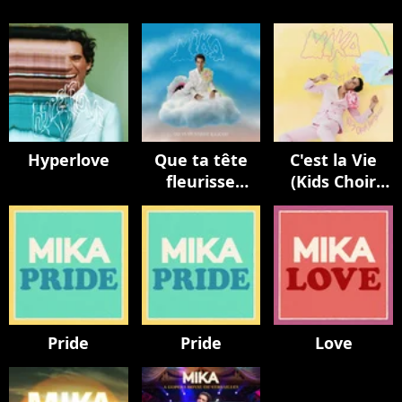
Hyperlove
Que ta tête
C'est la Vie
fleurisse
(Kids Choir
toujours
Version / avec
La Maitrise
Populaire)
Pride
Pride
Love