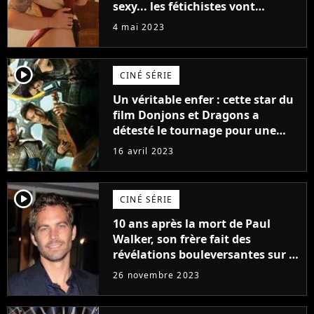
sexy... les fétichistes vont
prendre leur pied !
4 mai 2023
player2
CINÉ SÉRIE
Un véritable enfer : cette star du
film Donjons et Dragons a
détesté le tournage pour une
raison très spéciale
16 avril 2023
player2
CINÉ SÉRIE
10 ans après la mort de Paul
Walker, son frère fait des
révélations bouleversantes sur la
réaction des acteurs de Fast and
26 novembre 2023
Furious