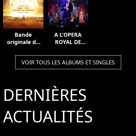
Bande
A L’OPERA
originale du
ROYAL DE
film Zodi et
VERSAILLES
Téhu, frères
(Live)
VOIR TOUS LES ALBUMS ET SINGLES
du désert
DERNIÈRES
ACTUALITÉS