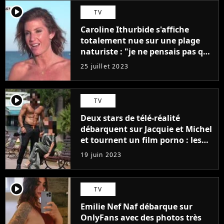
player2
TV
Caroline Ithurbide s'affiche
totalement nue sur une plage
naturiste : "je ne pensais pas que
j'arriverais à le faire..."
25 juillet 2023
player2
TV
Deux stars de télé-réalité
débarquent sur Jacquie et Michel
et tournent un film porno : les
premières images du tournage
19 juin 2023
(exclu)
player2
TV
Emilie Nef Naf débarque sur
OnlyFans avec des photos très