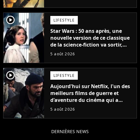
la saga
player2
LIFESTYLE
Star Wars : 50 ans après, une
nouvelle version de ce classique
de la science-fiction va sortir,
mais on ne la verra jamais en
5 août 2026
France
player2
LIFESTYLE
Aujourd'hui sur Netflix, l'un des
meilleurs films de guerre et
d'aventure du cinéma qui a
connu un succès retentissant à
5 août 2026
son époque
DERNIÈRES NEWS