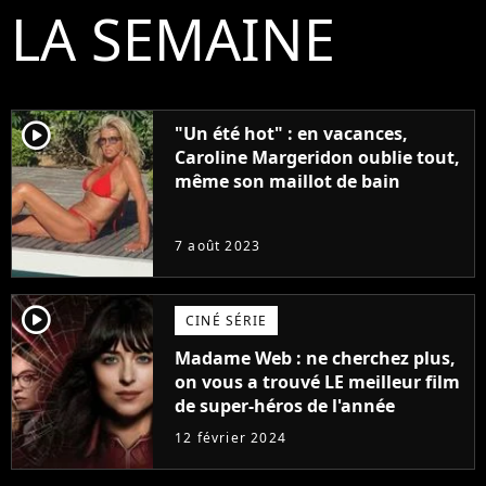
LA SEMAINE
player2
"Un été hot" : en vacances,
Caroline Margeridon oublie tout,
même son maillot de bain
7 août 2023
player2
CINÉ SÉRIE
Madame Web : ne cherchez plus,
on vous a trouvé LE meilleur film
de super-héros de l'année
12 février 2024