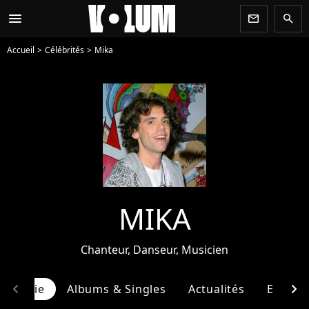
menu
newsletter
search
Accueil
Célébrités
Mika
MIKA
Chanteur, Danseur, Musicien
chevron_left
chevron_right
ographie
Albums & Singles
Actualités
Entour