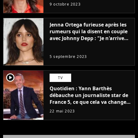
9 octobre 2023
Jenna Ortega furieuse après les
rumeurs qui la disent en couple
avec Johnny Depp : "Je n'arrive
même pas..."
5 septembre 2023
player2
TV
Quotidien : Yann Barthès
débauche un journaliste star de
France 5, ce que cela va changer
à la rentrée
22 mai 2023