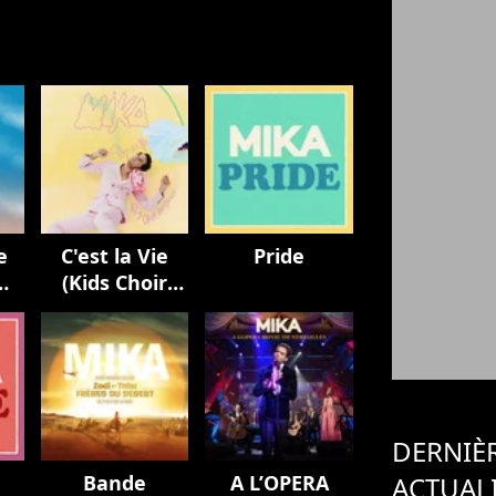
e
C'est la Vie
Pride
(Kids Choir
Version / avec
La Maitrise
Populaire)
DERNIÈ
Bande
A L’OPERA
ACTUAL