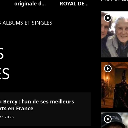
originale du
ROYAL DE
film Zodi et
VERSAILLES
player2
Téhu, frères
(Live)
S ALBUMS ET SINGLES
du désert
S
ÉS
player2
 Bercy : l'un de ses meilleurs
rts en France
player2
ier 2026