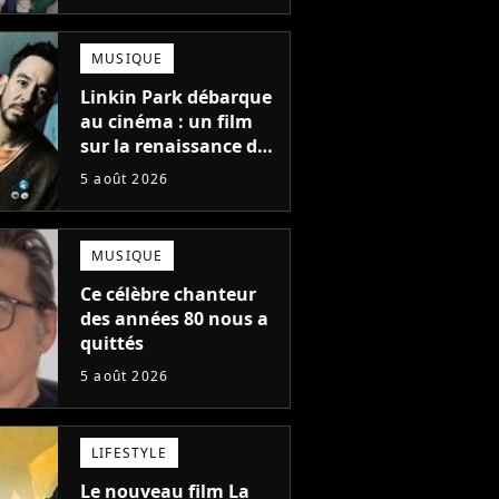
une suite...
totalement différente
MUSIQUE
Linkin Park débarque
au cinéma : un film
sur la renaissance du
groupe arrive en
5 août 2026
salles
MUSIQUE
Ce célèbre chanteur
des années 80 nous a
quittés
5 août 2026
LIFESTYLE
Le nouveau film La