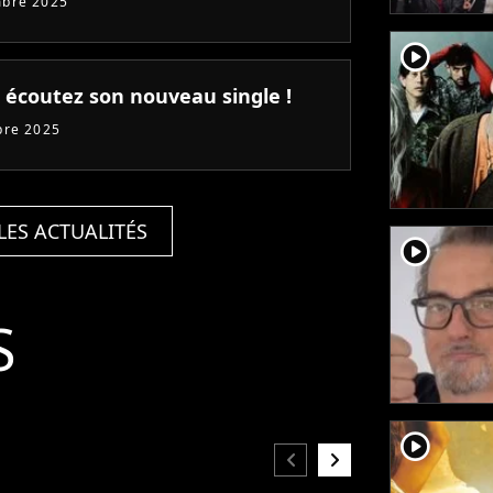
mbre 2025
player2
: écoutez son nouveau single !
bre 2025
LES ACTUALITÉS
player2
S
player2
chevron_left
chevron_right