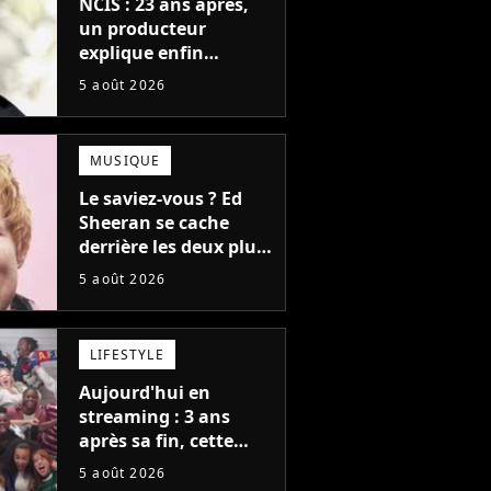
NCIS : 23 ans après,
un producteur
explique enfin
l'origine de l'idée la
5 août 2026
plus culte de la série
(et on ne parle pas du
bateau)
MUSIQUE
Le saviez-vous ? Ed
Sheeran se cache
derrière les deux plus
gros tubes du
5 août 2026
moment !
LIFESTYLE
Aujourd'hui en
streaming : 3 ans
après sa fin, cette
série aux 13 Emmy
5 août 2026
Awards revient avec