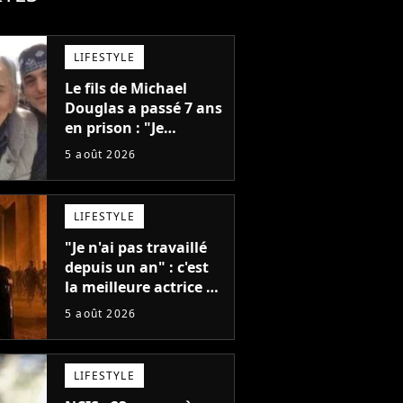
LIFESTYLE
Le fils de Michael
Douglas a passé 7 ans
en prison : "Je
distribuais des joints
5 août 2026
pour mon père"
LIFESTYLE
"Je n'ai pas travaillé
depuis un an" : c'est
la meilleure actrice de
L'Odyssée, mais
5 août 2026
personne ne veut lui
donner de rôle au
cinéma
LIFESTYLE