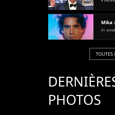
9 déce
Mika 
31 octo
TOUTES 
DERNIÈRE
PHOTOS