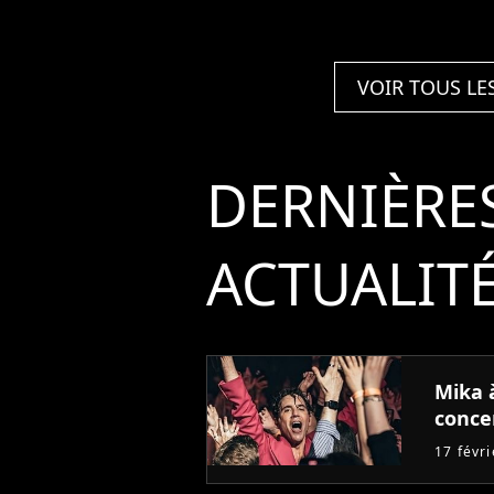
VOIR TOUS LE
DERNIÈRE
ACTUALIT
Mika à
conce
17 févr