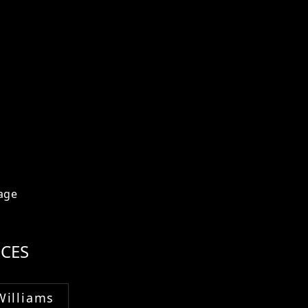
age
CES
Williams