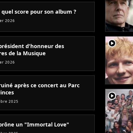
: quel score pour son album ?
ier 2026
player2
président d'honneur des
ires de la Musique
ier 2026
ruiné après ce concert au Parc
rinces
player2
mbre 2025
prône un "Immortal Love"