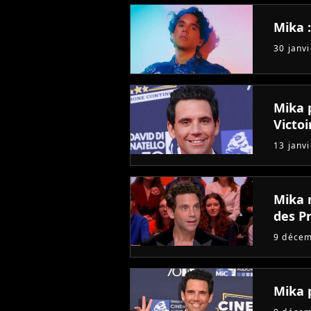
Mika 
30 janv
Mika 
Victo
13 janv
Mika 
des P
9 déce
Mika 