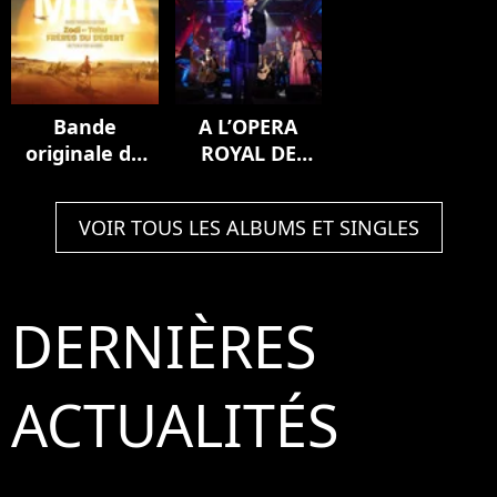
Bande
A L’OPERA
originale du
ROYAL DE
film Zodi et
VERSAILLES
Téhu, frères
(Live)
VOIR TOUS LES ALBUMS ET SINGLES
du désert
DERNIÈRES
ACTUALITÉS