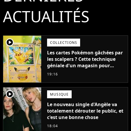
ACTUALITÉS
player2
COLLECTIONS
Les cartes Pokémon gâchées par
les scalpers ? Cette technique
géniale d'un magasin pour
ruiner les revendeurs
19:16
player2
MUSIQUE
Le nouveau single d'Angèle va
totalement dérouter le public, et
c'est une bonne chose
18:04