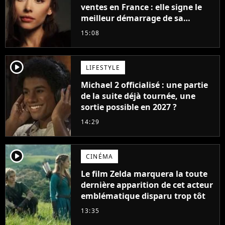
ventes en France : elle signe le
meilleur démarrage de sa
carrière avec son album Petal
15:08
player2
LIFESTYLE
Michael 2 officialisé : une partie
de la suite déjà tournée, une
sortie possible en 2027 ?
14:29
player2
CINÉMA
Le film Zelda marquera la toute
dernière apparition de cet acteur
emblématique disparu trop tôt
13:35