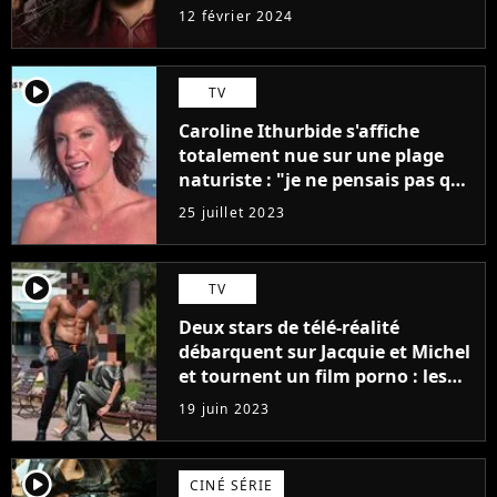
12 février 2024
player2
TV
Caroline Ithurbide s'affiche
totalement nue sur une plage
naturiste : "je ne pensais pas que
j'arriverais à le faire..."
25 juillet 2023
player2
TV
Deux stars de télé-réalité
débarquent sur Jacquie et Michel
et tournent un film porno : les
premières images du tournage
19 juin 2023
(exclu)
player2
CINÉ SÉRIE