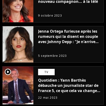
nouveau compagnon... à la télé
9 octobre 2023
Jenna Ortega furieuse après les
rumeurs qui la disent en couple
avec Johnny Depp : "Je n'arrive
même pas..."
5 septembre 2023
player2
TV
Quotidien : Yann Barthès
débauche un journaliste star de
France 5, ce que cela va changer
à la rentrée
22 mai 2023