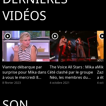
VIDÉOS
player2
player2
player2
Vianney débarque par
The Voice All Stars : Mika a
Mika
surprise pour Mika dans C
été clashé par le groupe
Zazi
à vous le mercredi 8
Néo, les membres du
a été
février 2023 sur France 5...
groupe se disent "surpris"
Néo (
8 février 2023
4 octobre 2021
4 octo
par la réaction de leur
coach
SON