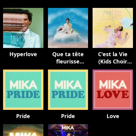
Hyperlove
Que ta tête
C'est la Vie
fleurisse
(Kids Choir
toujours
Version / avec
La Maitrise
Populaire)
Pride
Pride
Love