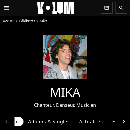
menu
newsletter
search
Accueil
Célébrités
Mika
MIKA
Chanteur, Danseur, Musicien
chevron_left
chevron_right
ographie
Albums & Singles
Actualités
Entour