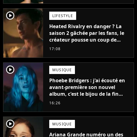
player2
LIFESTYLE
Heated Rivalry en danger ? La
saison 2 gâchée par les fans, le
créateur pousse un coup de
gueule
17:08
player2
MUSIQUE
Phoebe Bridgers : j'ai écouté en
avant-première son nouvel
album, c'est le bijou de la fin
d'été
16:26
player2
MUSIQUE
Ariana Grande numéro un des