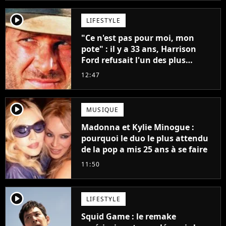
player2
LIFESTYLE
"Ce n'est pas pour moi, mon
pote" : il y a 33 ans, Harrison
Ford refusait l'un des plus
grands succès de tous les temps
12:47
player2
MUSIQUE
Madonna et Kylie Minogue :
pourquoi le duo le plus attendu
de la pop a mis 25 ans à se faire
11:50
player2
LIFESTYLE
Squid Game : le remake