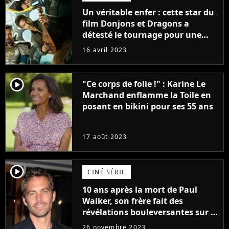
Un véritable enfer : cette star du
film Donjons et Dragons a
détesté le tournage pour une
raison très spéciale
16 avril 2023
player2
"Ce corps de folie !" : Karine Le
Marchand enflamme la Toile en
posant en bikini pour ses 55 ans
17 août 2023
player2
CINÉ SÉRIE
10 ans après la mort de Paul
Walker, son frère fait des
révélations bouleversantes sur la
réaction des acteurs de Fast and
26 novembre 2023