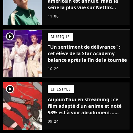
américain est annulé, mais la
série la plus vue sur Netflix
pourrait avoir une version
11:00
française
player2
MUSIQUE
"Un sentiment de délivrance" :
cet élève de la Star Academy
balance après la fin de la tournée
10:20
player2
LIFESTYLE
Aujourd'hui en streaming : ce
film adapté d'un anime et noté
98% est à voir absolument...
sinon vous ne comprendrez plus
09:24
la série