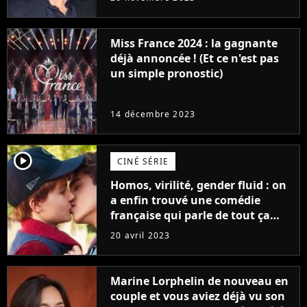
Furious
Miss France 2024 : la gagnante
déjà annoncée ! (Et ce n'est pas
un simple pronostic)
14 décembre 2023
player2
CINÉ SÉRIE
Homos, virilité, gender fluid : on
a enfin trouvé une comédie
française qui parle de tout ça
sans être super ringarde
20 avril 2023
Marine Lorphelin de nouveau en
couple et vous aviez déjà vu son