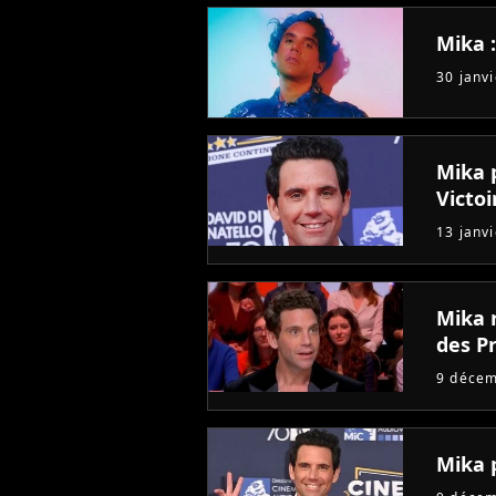
Mika 
30 janv
Mika 
Victo
13 janv
Mika 
des P
9 déce
Mika 