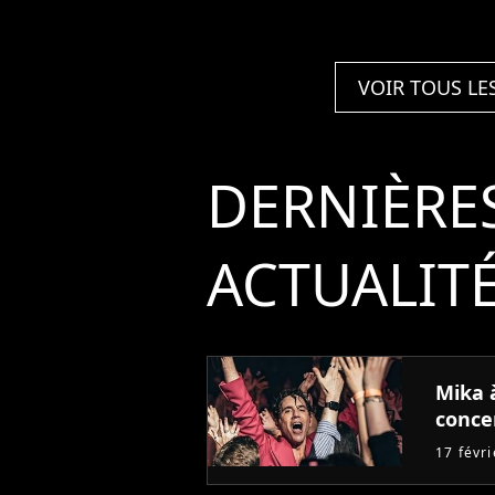
VOIR TOUS LE
DERNIÈRE
ACTUALIT
Mika à
conce
17 févr