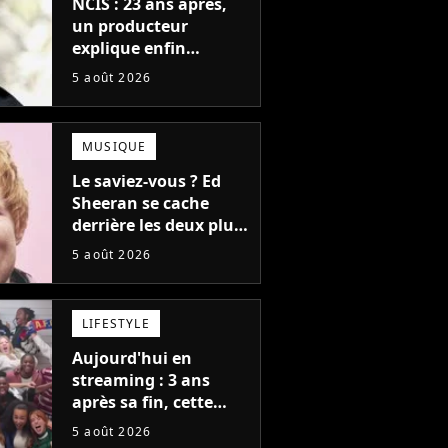
NCIS : 23 ans après,
un producteur
explique enfin
l'origine de l'idée la
5 août 2026
plus culte de la série
(et on ne parle pas du
bateau)
MUSIQUE
Le saviez-vous ? Ed
Sheeran se cache
derrière les deux plus
gros tubes du
5 août 2026
moment !
LIFESTYLE
Aujourd'hui en
streaming : 3 ans
après sa fin, cette
série aux 13 Emmy
5 août 2026
Awards revient avec