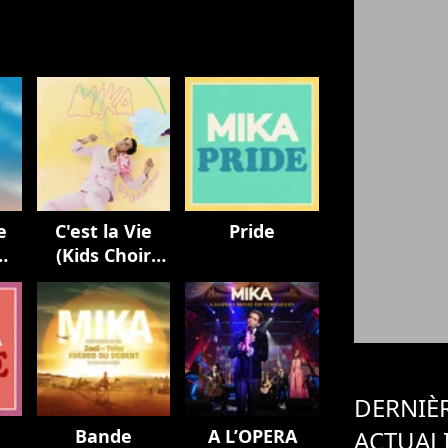
e
C'est la Vie
Pride
(Kids Choir
Version / avec
La Maitrise
Populaire)
DERNIÈ
Bande
A L’OPERA
ACTUAL