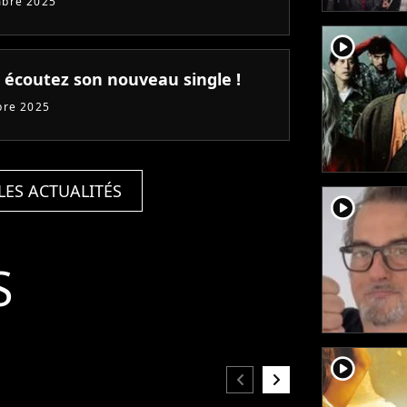
mbre 2025
player2
: écoutez son nouveau single !
bre 2025
LES ACTUALITÉS
player2
S
player2
chevron_left
chevron_right