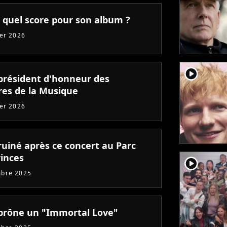
: quel score pour son album ?
ier 2026
player2
président d'honneur des
ires de la Musique
ier 2026
ruiné après ce concert au Parc
rinces
player2
mbre 2025
prône un "Immortal Love"