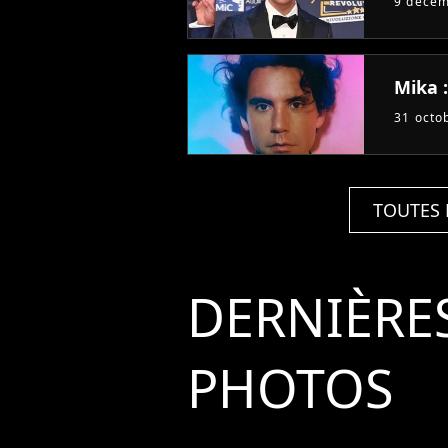
9 déce
Mika 
31 octo
TOUTES 
DERNIÈRE
PHOTOS