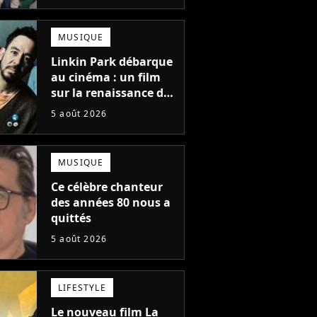
une suite...
totalement différente
MUSIQUE
Linkin Park débarque
au cinéma : un film
sur la renaissance du
groupe arrive en
5 août 2026
salles
MUSIQUE
Ce célèbre chanteur
des années 80 nous a
quittés
5 août 2026
LIFESTYLE
Le nouveau film La