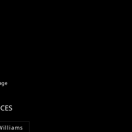
age
CES
Williams