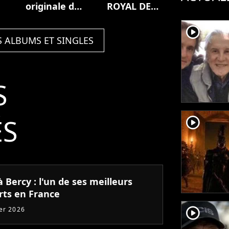
originale du
ROYAL DE
film Zodi et
VERSAILLES
player2
Téhu, frères
(Live)
S ALBUMS ET SINGLES
du désert
S
ÉS
player2
 Bercy : l'un de ses meilleurs
rts en France
player2
ier 2026