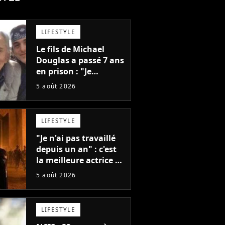
LIFESTYLE
Le fils de Michael
Douglas a passé 7 ans
en prison : "Je
distribuais des joints
5 août 2026
pour mon père"
LIFESTYLE
"Je n'ai pas travaillé
depuis un an" : c'est
la meilleure actrice de
L'Odyssée, mais
5 août 2026
personne ne veut lui
donner de rôle au
cinéma
LIFESTYLE