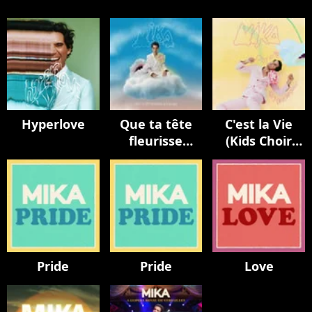
Hyperlove
Que ta tête
C'est la Vie
fleurisse
(Kids Choir
toujours
Version / avec
La Maitrise
Populaire)
Pride
Pride
Love