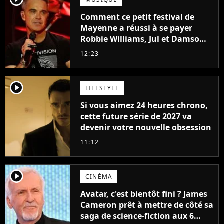
Comment ce petit festival de
Mayenne a réussi à se payer
Robbie Williams, Jul et Damso
cette année ?
12:23
player2
LIFESTYLE
Si vous aimez 24 heures chrono,
cette future série de 2027 va
devenir votre nouvelle obsession
11:12
player2
CINÉMA
Avatar, c'est bientôt fini ? James
Cameron prêt à mettre de côté sa
saga de science-fiction aux 6