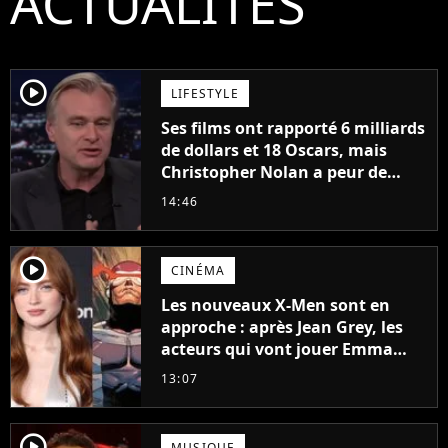
ACTUALITÉS
player2
LIFESTYLE
Ses films ont rapporté 6 milliards
de dollars et 18 Oscars, mais
Christopher Nolan a peur de
tourner un genre de films très
14:46
particulier
player2
CINÉMA
Les nouveaux X-Men sont en
approche : après Jean Grey, les
acteurs qui vont jouer Emma
Frost et Cyclope trouvés !
13:07
player2
MUSIQUE