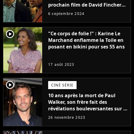
prochain film de David Fincher
avec lequel il se réinvente
6 septembre 2024
complètement
player2
"Ce corps de folie !" : Karine Le
Marchand enflamme la Toile en
posant en bikini pour ses 55 ans
17 août 2023
player2
CINÉ SÉRIE
10 ans après la mort de Paul
Walker, son frère fait des
révélations bouleversantes sur la
réaction des acteurs de Fast and
26 novembre 2023
Furious