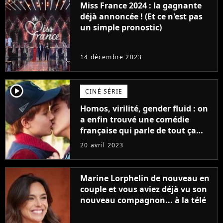
Miss France 2024 : la gagnante
déjà annoncée ! (Et ce n'est pas
un simple pronostic)
14 décembre 2023
player2
CINÉ SÉRIE
Homos, virilité, gender fluid : on
a enfin trouvé une comédie
française qui parle de tout ça
sans être super ringarde
20 avril 2023
Marine Lorphelin de nouveau en
couple et vous aviez déjà vu son
nouveau compagnon... à la télé