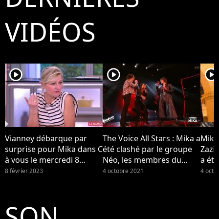
VIDÉOS
player2
player2
player2
Vianney débarque par
The Voice All Stars : Mika a
Mika
surprise pour Mika dans C
été clashé par le groupe
Zazi
à vous le mercredi 8
Néo, les membres du
a été
février 2023 sur France 5...
groupe se disent "surpris"
Néo (
8 février 2023
4 octobre 2021
4 octo
par la réaction de leur
coach
SON