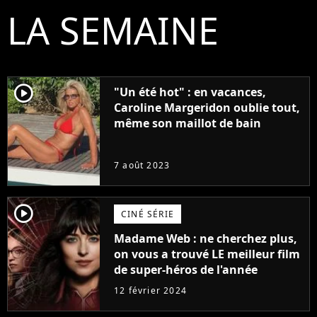
LA SEMAINE
player2
"Un été hot" : en vacances,
Caroline Margeridon oublie tout,
même son maillot de bain
7 août 2023
player2
CINÉ SÉRIE
Madame Web : ne cherchez plus,
on vous a trouvé LE meilleur film
de super-héros de l'année
12 février 2024