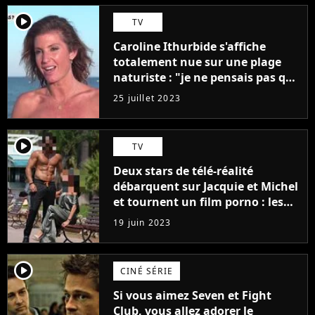
player2
TV
Caroline Ithurbide s'affiche
totalement nue sur une plage
naturiste : "je ne pensais pas que
j'arriverais à le faire..."
25 juillet 2023
player2
TV
Deux stars de télé-réalité
débarquent sur Jacquie et Michel
et tournent un film porno : les
premières images du tournage
19 juin 2023
(exclu)
player2
CINÉ SÉRIE
Si vous aimez Seven et Fight
Club, vous allez adorer le