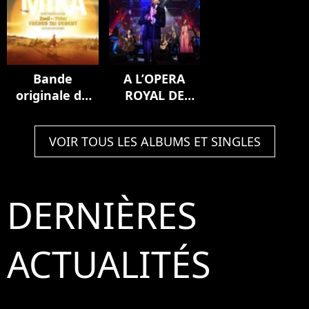
Bande
A L’OPERA
originale du
ROYAL DE
film Zodi et
VERSAILLES
Téhu, frères
(Live)
VOIR TOUS LES ALBUMS ET SINGLES
du désert
DERNIÈRES
ACTUALITÉS