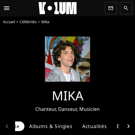
menu
newsletter
search
Accueil
Célébrités
Mika
MIKA
Chanteur, Danseur, Musicien
chevron_left
chevron_right
ographie
Albums & Singles
Actualités
Entour