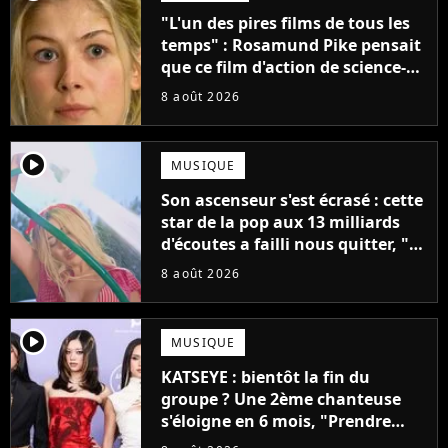
"L'un des pires films de tous les
temps" : Rosamund Pike pensait
que ce film d'action de science-
fiction avec Dwayne Johnson
8 août 2026
mettrait fin à sa carrière
player2
MUSIQUE
Son ascenseur s'est écrasé : cette
star de la pop aux 13 milliards
d'écoutes a failli nous quitter, "Je
pensais ne plus jamais chanter"
8 août 2026
player2
MUSIQUE
KATSEYE : bientôt la fin du
groupe ? Une 2ème chanteuse
s'éloigne en 6 mois, "Prendre
cette décision n’a pas été facile"