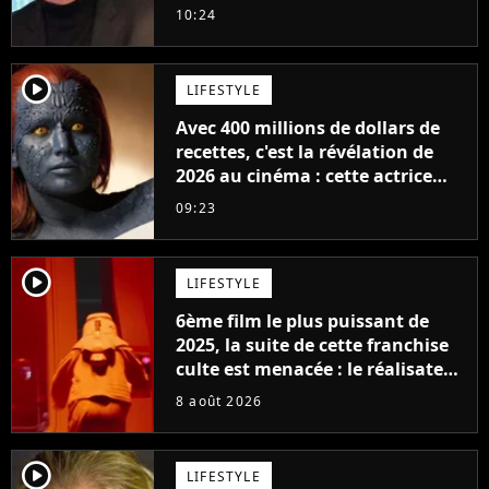
milliards de recettes
10:24
player2
LIFESTYLE
Avec 400 millions de dollars de
recettes, c'est la révélation de
2026 au cinéma : cette actrice
adorée prête à remplacer
09:23
Jennifer Lawrence chez Marvel
player2
LIFESTYLE
6ème film le plus puissant de
2025, la suite de cette franchise
culte est menacée : le réalisateur
claque la porte pour "différends
8 août 2026
créatifs"
player2
LIFESTYLE