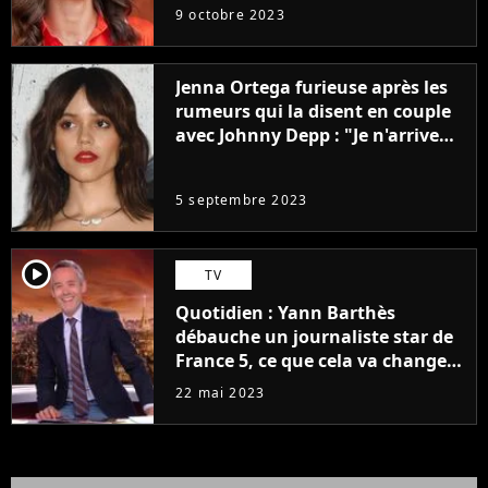
9 octobre 2023
Jenna Ortega furieuse après les
rumeurs qui la disent en couple
avec Johnny Depp : "Je n'arrive
même pas..."
5 septembre 2023
player2
TV
Quotidien : Yann Barthès
débauche un journaliste star de
France 5, ce que cela va changer
à la rentrée
22 mai 2023