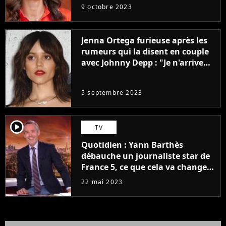
9 octobre 2023
Jenna Ortega furieuse après les
rumeurs qui la disent en couple
avec Johnny Depp : "Je n'arrive
même pas..."
5 septembre 2023
player2
TV
Quotidien : Yann Barthès
débauche un journaliste star de
France 5, ce que cela va changer
à la rentrée
22 mai 2023