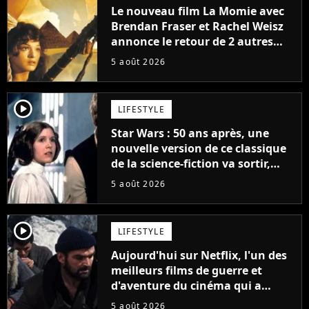
Le nouveau film La Momie avec
Brendan Fraser et Rachel Weisz
annonce le retour de 2 autres
personnages emblématiques de
5 août 2026
la saga
player2
LIFESTYLE
Star Wars : 50 ans après, une
nouvelle version de ce classique
de la science-fiction va sortir,
mais on ne la verra jamais en
5 août 2026
France
player2
LIFESTYLE
Aujourd'hui sur Netflix, l'un des
meilleurs films de guerre et
d'aventure du cinéma qui a
connu un succès retentissant à
5 août 2026