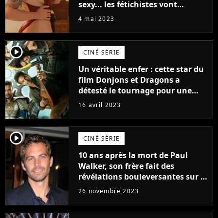
sexy... les fétichistes vont
prendre leur pied !
4 mai 2023
player2
CINÉ SÉRIE
Un véritable enfer : cette star du
film Donjons et Dragons a
détesté le tournage pour une
raison très spéciale
16 avril 2023
player2
CINÉ SÉRIE
10 ans après la mort de Paul
Walker, son frère fait des
révélations bouleversantes sur la
réaction des acteurs de Fast and
26 novembre 2023
Furious