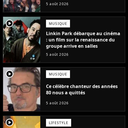
suite... totalement différente
5 août 2026
player2
MUSIQUE
Linkin Park débarque au cinéma
: un film sur la renaissance du
groupe arrive en salles
5 août 2026
player2
MUSIQUE
Ce célèbre chanteur des années
80 nous a quittés
5 août 2026
player2
LIFESTYLE