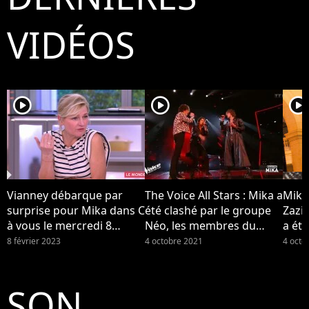
VIDÉOS
player2
player2
player2
Vianney débarque par
The Voice All Stars : Mika a
Mika
surprise pour Mika dans C
été clashé par le groupe
Zazi
à vous le mercredi 8
Néo, les membres du
a été
février 2023 sur France 5...
groupe se disent "surpris"
Néo (
8 février 2023
4 octobre 2021
4 octo
par la réaction de leur
coach
SON