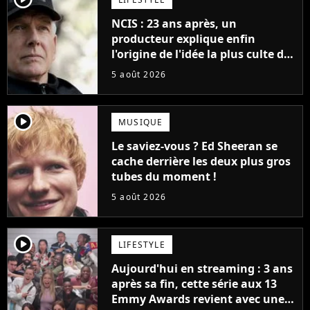
NCIS : 23 ans après, un
producteur explique enfin
l'origine de l'idée la plus culte de
la série (et on ne parle pas du
5 août 2026
bateau)
player2
MUSIQUE
Le saviez-vous ? Ed Sheeran se
cache derrière les deux plus gros
tubes du moment !
5 août 2026
player2
LIFESTYLE
Aujourd'hui en streaming : 3 ans
après sa fin, cette série aux 13
Emmy Awards revient avec une