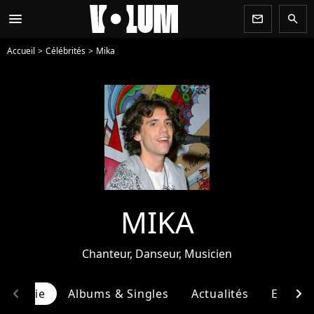
menu
newsletter
search
Accueil
Célébrités
Mika
MIKA
Chanteur, Danseur, Musicien
chevron_left
chevron_right
ographie
Albums & Singles
Actualités
Entour