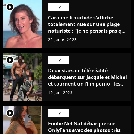
player2
TV
Caroline Ithurbide s'affiche
totalement nue sur une plage
naturiste : "je ne pensais pas que
j'arriverais à le faire..."
25 juillet 2023
player2
TV
Deux stars de télé-réalité
débarquent sur Jacquie et Michel
et tournent un film porno : les
premières images du tournage
19 juin 2023
(exclu)
player2
TV
Emilie Nef Naf débarque sur
OnlyFans avec des photos très