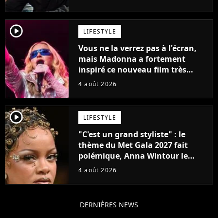
son époque
player2
LIFESTYLE
Vous ne la verrez pas à l'écran,
mais Madonna a fortement
inspiré ce nouveau film très
attendu
4 août 2026
player2
LIFESTYLE
"C'est un grand styliste" : le
thème du Met Gala 2027 fait
polémique, Anna Wintour le
défend
4 août 2026
DERNIÈRES NEWS