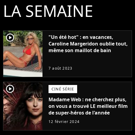
LA SEMAINE
player2
"Un été hot" : en vacances,
Caroline Margeridon oublie tout,
même son maillot de bain
7 août 2023
player2
CINÉ SÉRIE
Madame Web : ne cherchez plus,
on vous a trouvé LE meilleur film
de super-héros de l'année
12 février 2024