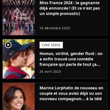
Miss France 2024 : la gagnante
déjà annoncée ! (Et ce n'est pas
un simple pronostic)
14 décembre 2023
player2
CINÉ SÉRIE
Homos, virilité, gender fluid : on
a enfin trouvé une comédie
française qui parle de tout ça
sans être super ringarde
20 avril 2023
Marine Lorphelin de nouveau en
couple et vous aviez déjà vu son
nouveau compagnon... à la télé