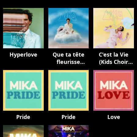
Hyperlove
Que ta tête
C'est la Vie
fleurisse
(Kids Choir
toujours
Version / avec
La Maitrise
Populaire)
Pride
Pride
Love