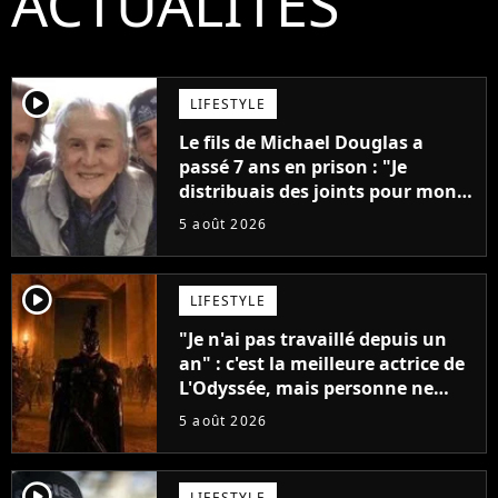
ACTUALITÉS
player2
LIFESTYLE
Le fils de Michael Douglas a
passé 7 ans en prison : "Je
distribuais des joints pour mon
père"
5 août 2026
player2
LIFESTYLE
"Je n'ai pas travaillé depuis un
an" : c'est la meilleure actrice de
L'Odyssée, mais personne ne
veut lui donner de rôle au
5 août 2026
cinéma
player2
LIFESTYLE