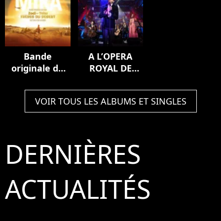
Bande
A L’OPERA
originale du
ROYAL DE
film Zodi et
VERSAILLES
Téhu, frères
(Live)
VOIR TOUS LES ALBUMS ET SINGLES
du désert
DERNIÈRES
ACTUALITÉS