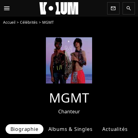
menu
newsletter
search
Accueil
Célébrités
MGMT
MGMT
Chanteur
Biographie
Albums & Singles
Actualités