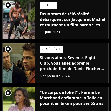
player2
TV
Deux stars de télé-réalité
débarquent sur Jacquie et Michel
et tournent un film porno : les
premières images du tournage
19 juin 2023
(exclu)
player2
CINÉ SÉRIE
Si vous aimez Seven et Fight
Club, vous allez adorer le
prochain film de David Fincher
avec lequel il se réinvente
6 septembre 2024
complètement
player2
"Ce corps de folie !" : Karine Le
Marchand enflamme la Toile en
posant en bikini pour ses 55 ans