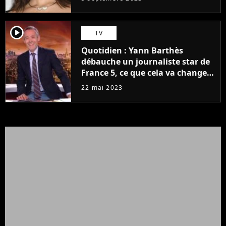
player2
TV
Quotidien : Yann Barthès
débauche un journaliste star de
France 5, ce que cela va changer
à la rentrée
22 mai 2023