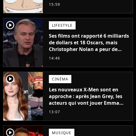
mangas jamais sortis en France
15:59
à découvrir absolument
player2
LIFESTYLE
Ses films ont rapporté 6 milliards
de dollars et 18 Oscars, mais
Christopher Nolan a peur de
tourner un genre de films très
14:46
particulier
player2
CINÉMA
Les nouveaux X-Men sont en
approche : après Jean Grey, les
acteurs qui vont jouer Emma
Frost et Cyclope trouvés !
13:07
player2
MUSIQUE