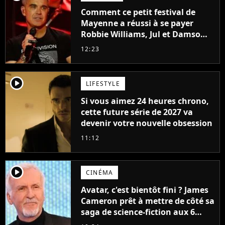
Comment ce petit festival de
Mayenne a réussi à se payer
Robbie Williams, Jul et Damso
cette année ?
12:23
player2
LIFESTYLE
Si vous aimez 24 heures chrono,
cette future série de 2027 va
devenir votre nouvelle obsession
11:12
player2
CINÉMA
Avatar, c'est bientôt fini ? James
Cameron prêt à mettre de côté sa
saga de science-fiction aux 6
milliards de recettes