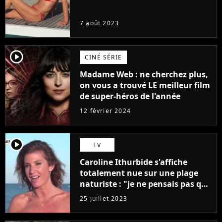
7 août 2023
player2
CINÉ SÉRIE
Madame Web : ne cherchez plus,
on vous a trouvé LE meilleur film
de super-héros de l'année
12 février 2024
player2
TV
Caroline Ithurbide s'affiche
totalement nue sur une plage
naturiste : "je ne pensais pas que
j'arriverais à le faire..."
25 juillet 2023