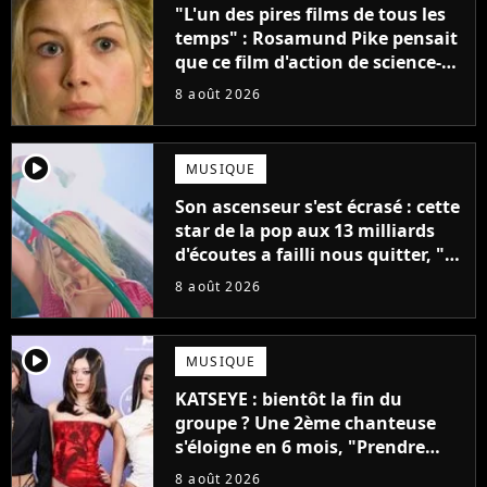
"L'un des pires films de tous les
temps" : Rosamund Pike pensait
que ce film d'action de science-
fiction avec Dwayne Johnson
8 août 2026
mettrait fin à sa carrière
player2
MUSIQUE
Son ascenseur s'est écrasé : cette
star de la pop aux 13 milliards
d'écoutes a failli nous quitter, "Je
pensais ne plus jamais chanter"
8 août 2026
player2
MUSIQUE
KATSEYE : bientôt la fin du
groupe ? Une 2ème chanteuse
s'éloigne en 6 mois, "Prendre
cette décision n’a pas été facile"
8 août 2026