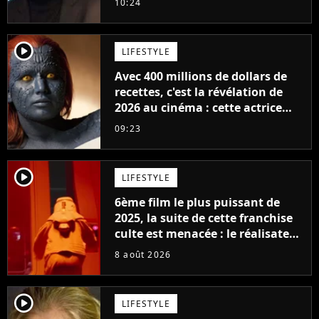
10:24
player2
LIFESTYLE
Avec 400 millions de dollars de
recettes, c'est la révélation de
2026 au cinéma : cette actrice
adorée prête à remplacer
09:23
Jennifer Lawrence chez Marvel
player2
LIFESTYLE
6ème film le plus puissant de
2025, la suite de cette franchise
culte est menacée : le réalisateur
claque la porte pour "différends
8 août 2026
créatifs"
player2
LIFESTYLE