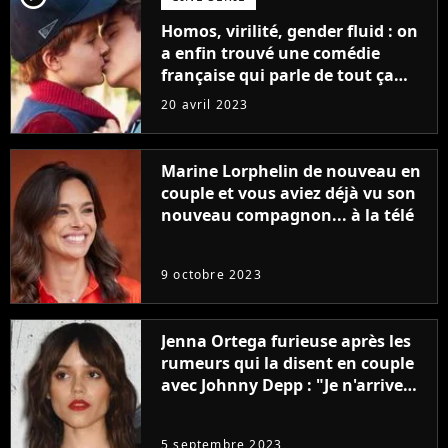
Homos, virilité, gender fluid : on
a enfin trouvé une comédie
française qui parle de tout ça
sans être super ringarde
20 avril 2023
Marine Lorphelin de nouveau en
couple et vous aviez déjà vu son
nouveau compagnon... à la télé
9 octobre 2023
Jenna Ortega furieuse après les
rumeurs qui la disent en couple
avec Johnny Depp : "Je n'arrive
même pas..."
5 septembre 2023