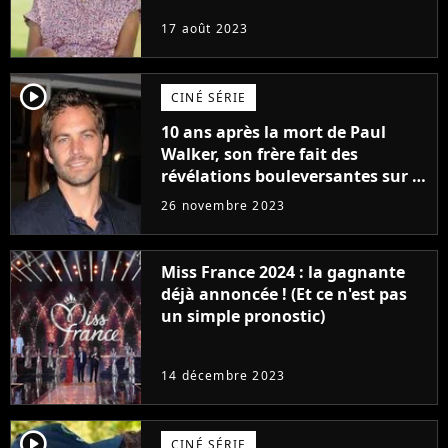
17 août 2023
player2
CINÉ SÉRIE
10 ans après la mort de Paul
Walker, son frère fait des
révélations bouleversantes sur la
réaction des acteurs de Fast and
26 novembre 2023
Furious
Miss France 2024 : la gagnante
déjà annoncée ! (Et ce n'est pas
un simple pronostic)
14 décembre 2023
player2
CINÉ SÉRIE