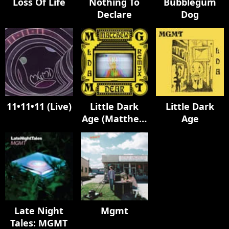
Loss Of Life
Nothing To
Bubblegum
Declare
Dog
11•11•11 (Live)
Little Dark
Little Dark
Age (Matthew
Age
Dear Album
Remix)
Late Night
Mgmt
Tales: MGMT