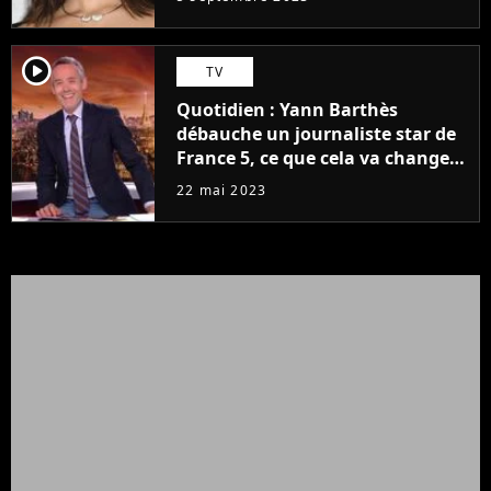
player2
TV
Quotidien : Yann Barthès
débauche un journaliste star de
France 5, ce que cela va changer
à la rentrée
22 mai 2023