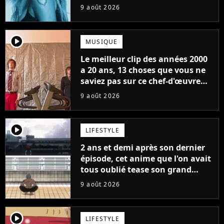
9 août 2026
player2
MUSIQUE
Le meilleur clip des années 2000
a 20 ans, 13 choses que vous ne
saviez pas sur ce chef-d'œuvre
qui a révolutionné YouTube
9 août 2026
player2
LIFESTYLE
2 ans et demi après son dernier
épisode, cet anime que l'on avait
tous oublié tease son grand
retour
9 août 2026
player2
LIFESTYLE