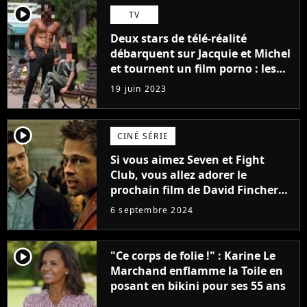
player2
TV
Deux stars de télé-réalité
débarquent sur Jacquie et Michel
et tournent un film porno : les
premières images du tournage
19 juin 2023
(exclu)
player2
CINÉ SÉRIE
Si vous aimez Seven et Fight
Club, vous allez adorer le
prochain film de David Fincher
avec lequel il se réinvente
6 septembre 2024
complètement
player2
"Ce corps de folie !" : Karine Le
Marchand enflamme la Toile en
posant en bikini pour ses 55 ans