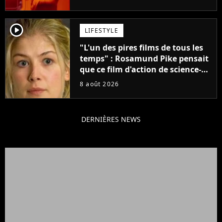
créatifs"
player2
LIFESTYLE
"L'un des pires films de tous les
temps" : Rosamund Pike pensait
que ce film d'action de science-
fiction avec Dwayne Johnson
8 août 2026
mettrait fin à sa carrière
DERNIÈRES NEWS