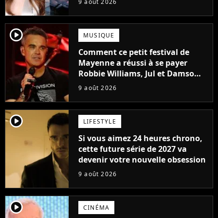
9 août 2026
player2
MUSIQUE
Comment ce petit festival de
Mayenne a réussi à se payer
Robbie Williams, Jul et Damso
cette année ?
9 août 2026
player2
LIFESTYLE
Si vous aimez 24 heures chrono,
cette future série de 2027 va
devenir votre nouvelle obsession
9 août 2026
player2
CINÉMA