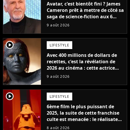
Avatar, c'est bientôt fini ? James
Cameron prêt à mettre de côté sa
saga de science-fiction aux 6
milliards de recettes
9 août 2026
player2
LIFESTYLE
Avec 400 millions de dollars de
recettes, c'est la révélation de
2026 au cinéma : cette actrice
adorée prête à remplacer
9 août 2026
Jennifer Lawrence chez Marvel
player2
LIFESTYLE
6ème film le plus puissant de
2025, la suite de cette franchise
culte est menacée : le réalisateur
claque la porte pour "différends
8 août 2026