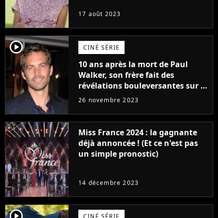
17 août 2023
player2
CINÉ SÉRIE
10 ans après la mort de Paul
Walker, son frère fait des
révélations bouleversantes sur la
réaction des acteurs de Fast and
26 novembre 2023
Furious
Miss France 2024 : la gagnante
déjà annoncée ! (Et ce n'est pas
un simple pronostic)
14 décembre 2023
player2
CINÉ SÉRIE