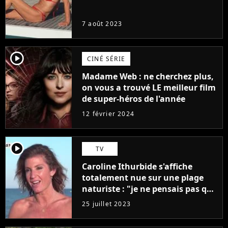
7 août 2023
player2
CINÉ SÉRIE
Madame Web : ne cherchez plus,
on vous a trouvé LE meilleur film
de super-héros de l'année
12 février 2024
player2
TV
Caroline Ithurbide s'affiche
totalement nue sur une plage
naturiste : "je ne pensais pas que
j'arriverais à le faire..."
25 juillet 2023