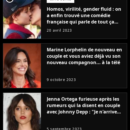
Homos, virilité, gender fluid : on
a enfin trouvé une comédie
française qui parle de tout ça
sans être super ringarde
20 avril 2023
Marine Lorphelin de nouveau en
couple et vous aviez déjà vu son
nouveau compagnon... à la télé
9 octobre 2023
Jenna Ortega furieuse après les
rumeurs qui la disent en couple
avec Johnny Depp : "Je n'arrive
même pas..."
5 septembre 2023