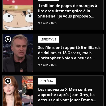
1 million de pages de mangas à
lire gratuitement grâce à la
Shueisha : je vous propose 5
mangas jamais sortis en France
9 août 2026
à découvrir absolument
player2
LIFESTYLE
Ses films ont rapporté 6 milliards
de dollars et 18 Oscars, mais
Christopher Nolan a peur de
tourner un genre de films très
9 août 2026
particulier
player2
CINÉMA
Les nouveaux X-Men sont en
approche : après Jean Grey, les
acteurs qui vont jouer Emma
Frost et Cyclope trouvés !