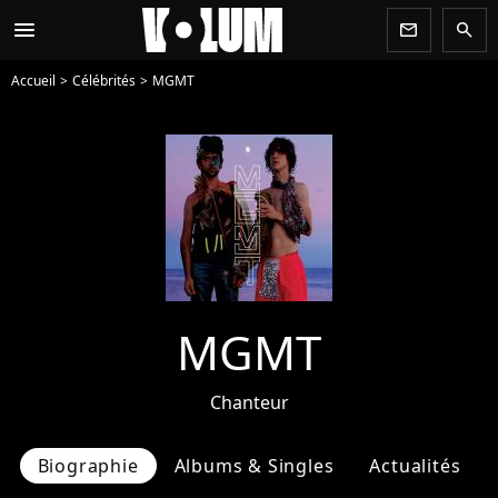
menu
newsletter
search
Accueil
Célébrités
MGMT
MGMT
Chanteur
Biographie
Albums & Singles
Actualités