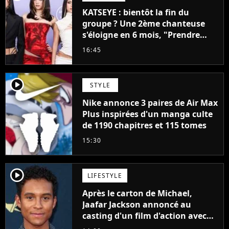
KATSEYE : bientôt la fin du
groupe ? Une 2ème chanteuse
s'éloigne en 6 mois, "Prendre
cette décision n’a pas été facile"
16:45
player2
STYLE
Nike annonce 3 paires de Air Max
Plus inspirées d'un manga culte
de 1190 chapitres et 115 tomes
15:30
player2
LIFESTYLE
Après le carton de Michael,
Jaafar Jackson annoncé au
casting d'un film d'action avec
Will Smith