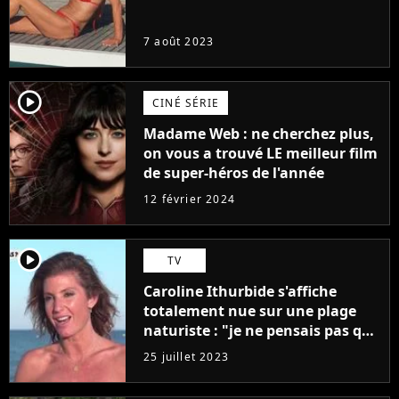
7 août 2023
player2
CINÉ SÉRIE
Madame Web : ne cherchez plus,
on vous a trouvé LE meilleur film
de super-héros de l'année
12 février 2024
player2
TV
Caroline Ithurbide s'affiche
totalement nue sur une plage
naturiste : "je ne pensais pas que
j'arriverais à le faire..."
25 juillet 2023