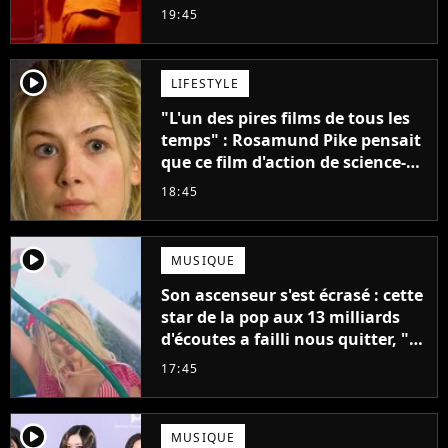
claque la porte pour "différends
19:45
créatifs"
player2
LIFESTYLE
"L'un des pires films de tous les
temps" : Rosamund Pike pensait
que ce film d'action de science-
fiction avec Dwayne Johnson
18:45
mettrait fin à sa carrière
player2
MUSIQUE
Son ascenseur s'est écrasé : cette
star de la pop aux 13 milliards
d'écoutes a failli nous quitter, "Je
pensais ne plus jamais chanter"
17:45
player2
MUSIQUE