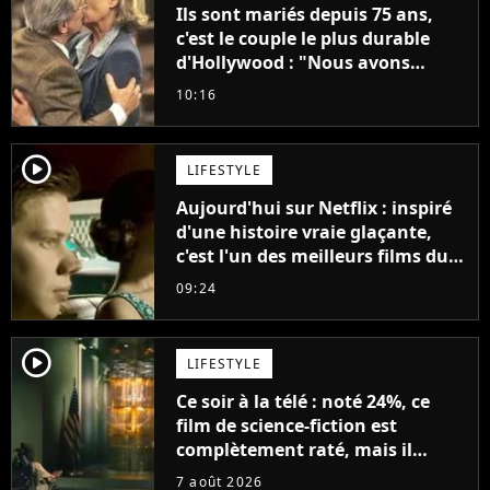
Ils sont mariés depuis 75 ans,
c'est le couple le plus durable
d'Hollywood : "Nous avons
avancé jour après jour, et les
10:16
jours se sont transformés en
décennies"
player2
LIFESTYLE
Aujourd'hui sur Netflix : inspiré
d'une histoire vraie glaçante,
c'est l'un des meilleurs films du
21ème siècle
09:24
player2
LIFESTYLE
Ce soir à la télé : noté 24%, ce
film de science-fiction est
complètement raté, mais il
aurait pu être encore pire à
7 août 2026