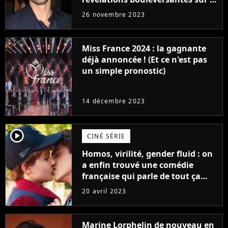
réaction des acteurs de Fast and
26 novembre 2023
Furious
Miss France 2024 : la gagnante
déjà annoncée ! (Et ce n'est pas
un simple pronostic)
14 décembre 2023
player2
CINÉ SÉRIE
Homos, virilité, gender fluid : on
a enfin trouvé une comédie
française qui parle de tout ça
sans être super ringarde
20 avril 2023
Marine Lorphelin de nouveau en