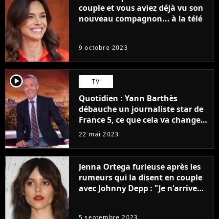
couple et vous aviez déjà vu son
nouveau compagnon... à la télé
9 octobre 2023
player2
TV
Quotidien : Yann Barthès
débauche un journaliste star de
France 5, ce que cela va changer
à la rentrée
22 mai 2023
Jenna Ortega furieuse après les
rumeurs qui la disent en couple
avec Johnny Depp : "Je n'arrive
même pas..."
5 septembre 2023