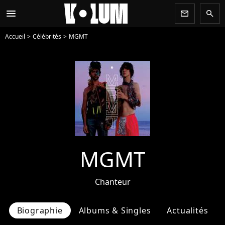
menu
newsletter
search
Accueil
Célébrités
MGMT
MGMT
Chanteur
Biographie
Albums & Singles
Actualités