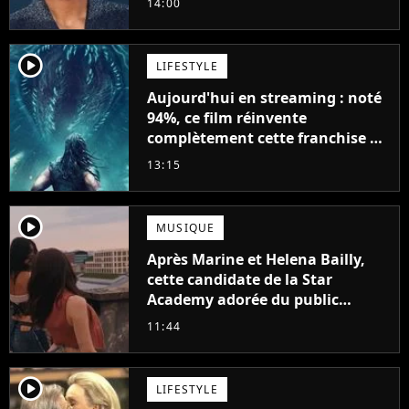
14:00
player2
LIFESTYLE
Aujourd'hui en streaming : noté
94%, ce film réinvente
complètement cette franchise de
science-fiction vieille de 40 ans
13:15
player2
MUSIQUE
Après Marine et Helena Bailly,
cette candidate de la Star
Academy adorée du public
annonce son premier album,
11:44
"C'est tellement puissant"
player2
LIFESTYLE