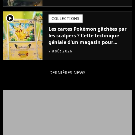
cause de son acteur
player2
COLLECTIONS
Les cartes Pokémon gâchées par
les scalpers ? Cette technique
géniale d'un magasin pour
ruiner les revendeurs
7 août 2026
DERNIÈRES NEWS