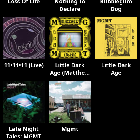
Loss Of Life
Nothing To
Bubblegum
Declare
Dog
11•11•11 (Live)
Little Dark
Little Dark
Age (Matthew
Age
Dear Album
Remix)
Late Night
Mgmt
Tales: MGMT