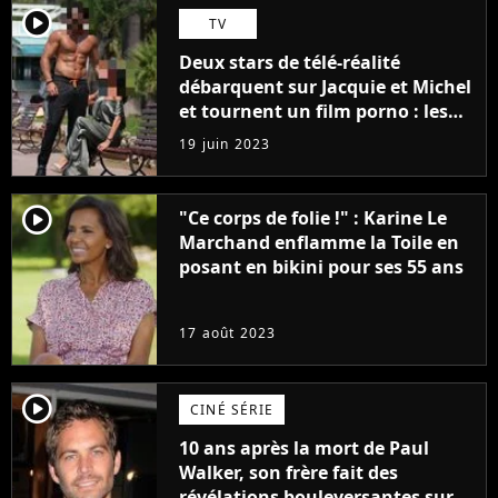
player2
TV
Deux stars de télé-réalité
débarquent sur Jacquie et Michel
et tournent un film porno : les
premières images du tournage
19 juin 2023
(exclu)
player2
"Ce corps de folie !" : Karine Le
Marchand enflamme la Toile en
posant en bikini pour ses 55 ans
17 août 2023
player2
CINÉ SÉRIE
10 ans après la mort de Paul
Walker, son frère fait des
révélations bouleversantes sur la