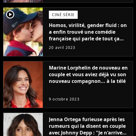
player2
CINÉ SÉRIE
Homos, virilité, gender fluid : on
a enfin trouvé une comédie
française qui parle de tout ça
sans être super ringarde
20 avril 2023
Marine Lorphelin de nouveau en
couple et vous aviez déjà vu son
nouveau compagnon... à la télé
9 octobre 2023
Jenna Ortega furieuse après les
rumeurs qui la disent en couple
avec Johnny Depp : "Je n'arrive