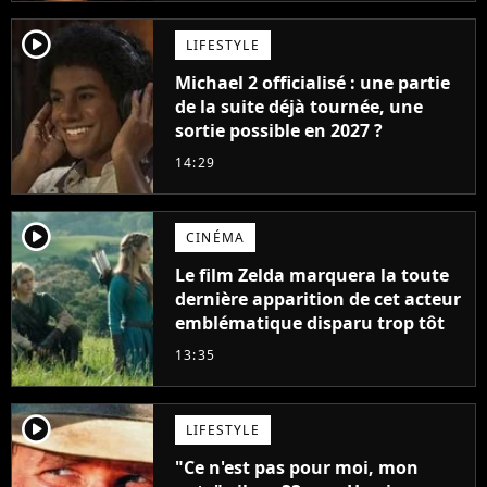
player2
LIFESTYLE
Michael 2 officialisé : une partie
de la suite déjà tournée, une
sortie possible en 2027 ?
14:29
player2
CINÉMA
Le film Zelda marquera la toute
dernière apparition de cet acteur
emblématique disparu trop tôt
13:35
player2
LIFESTYLE
"Ce n'est pas pour moi, mon