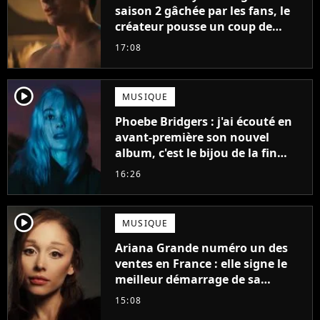
saison 2 gâchée par les fans, le
créateur pousse un coup de
gueule
17:08
player2
MUSIQUE
Phoebe Bridgers : j'ai écouté en
avant-première son nouvel
album, c'est le bijou de la fin
d'été
16:26
player2
MUSIQUE
Ariana Grande numéro un des
ventes en France : elle signe le
meilleur démarrage de sa
carrière avec son album Petal
15:08