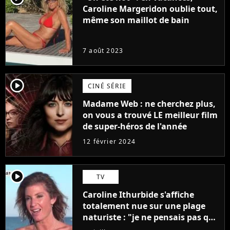
Caroline Margeridon oublie tout,
même son maillot de bain
7 août 2023
player2
CINÉ SÉRIE
Madame Web : ne cherchez plus,
on vous a trouvé LE meilleur film
de super-héros de l'année
12 février 2024
player2
TV
Caroline Ithurbide s'affiche
totalement nue sur une plage
naturiste : "je ne pensais pas que
j'arriverais à le faire..."