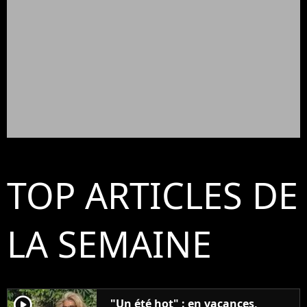
TOP ARTICLES DE
LA SEMAINE
player2
"Un été hot" : en vacances,