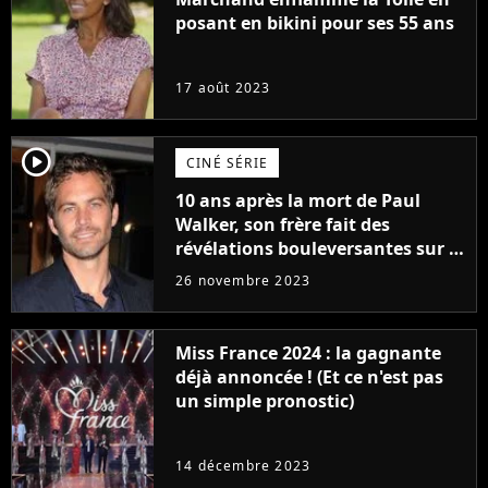
posant en bikini pour ses 55 ans
17 août 2023
player2
CINÉ SÉRIE
10 ans après la mort de Paul
Walker, son frère fait des
révélations bouleversantes sur la
réaction des acteurs de Fast and
26 novembre 2023
Furious
Miss France 2024 : la gagnante
déjà annoncée ! (Et ce n'est pas
un simple pronostic)
14 décembre 2023