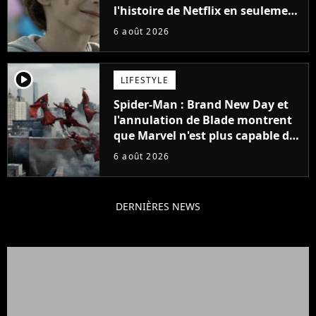
l'histoire de Netflix en seulement
48 jours
6 août 2026
player2
LIFESTYLE
Spider-Man : Brand New Day et
l'annulation de Blade montrent
que Marvel n'est plus capable de
faire quoi que ce soit de simple
6 août 2026
DERNIÈRES NEWS