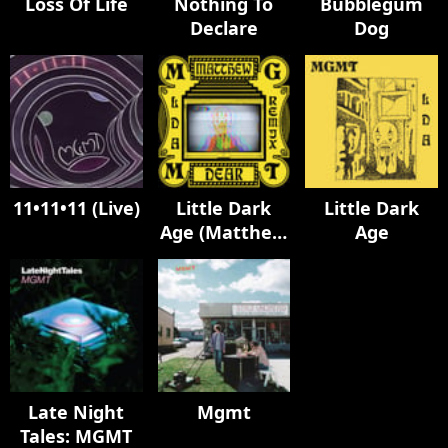
Loss Of Life
Nothing To
Bubblegum
Declare
Dog
11•11•11 (Live)
Little Dark
Little Dark
Age (Matthew
Age
Dear Album
Remix)
Late Night
Mgmt
Tales: MGMT