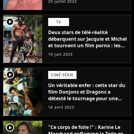
25 juillet 2023
player2
TV
Deux stars de télé-réalité
débarquent sur Jacquie et Michel
et tournent un film porno : les
premières images du tournage
19 juin 2023
(exclu)
player2
CINÉ SÉRIE
Un véritable enfer : cette star du
film Donjons et Dragons a
détesté le tournage pour une
raison très spéciale
16 avril 2023
player2
"Ce corps de folie !" : Karine Le
Marchand enflamme la Toile en