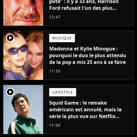
pote" : il y a 33 ans, Harrison
Ford refusait l'un des plus
grands succès de tous les temps
12:47
player2
MUSIQUE
Madonna et Kylie Minogue :
pourquoi le duo le plus attendu
de la pop a mis 25 ans à se faire
11:50
player2
LIFESTYLE
Squid Game : le remake
américain est annulé, mais la
série la plus vue sur Netflix
pourrait avoir une version
11:00
française