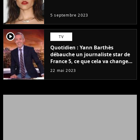
même pas..."
5 septembre 2023
player2
TV
Quotidien : Yann Barthès
débauche un journaliste star de
France 5, ce que cela va changer
à la rentrée
22 mai 2023