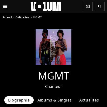
menu
newsletter
search
Accueil
Célébrités
MGMT
MGMT
Chanteur
Biographie
Albums & Singles
Actualités