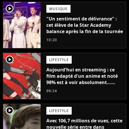
player2
MUSIQUE
"Un sentiment de délivrance" :
cet élève de la Star Academy
balance après la fin de la tournée
10:20
player2
LIFESTYLE
Aujourd'hui en streaming : ce
film adapté d'un anime et noté
98% est à voir absolument...
sinon vous ne comprendrez plus
09:24
la série
player2
LIFESTYLE
Avec 106,7 millions de vues, cette
nouvelle série entre dans