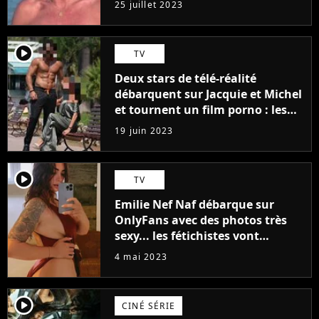
25 juillet 2023
player2
TV
Deux stars de télé-réalité
débarquent sur Jacquie et Michel
et tournent un film porno : les
premières images du tournage
19 juin 2023
(exclu)
player2
TV
Emilie Nef Naf débarque sur
OnlyFans avec des photos très
sexy... les fétichistes vont
prendre leur pied !
4 mai 2023
player2
CINÉ SÉRIE