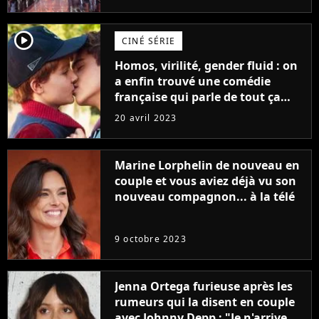
player2
CINÉ SÉRIE
Homos, virilité, gender fluid : on
a enfin trouvé une comédie
française qui parle de tout ça
sans être super ringarde
20 avril 2023
Marine Lorphelin de nouveau en
couple et vous aviez déjà vu son
nouveau compagnon... à la télé
9 octobre 2023
Jenna Ortega furieuse après les
rumeurs qui la disent en couple
avec Johnny Depp : "Je n'arrive