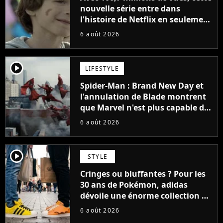
nouvelle série entre dans
l'histoire de Netflix en seulement
48 jours
6 août 2026
player2
LIFESTYLE
Spider-Man : Brand New Day et
l'annulation de Blade montrent
que Marvel n'est plus capable de
faire quoi que ce soit de simple
6 août 2026
player2
STYLE
Cringes ou bluffantes ? Pour les
30 ans de Pokémon, adidas
dévoile une énorme collection de
sneakers et je ne sais pas quoi en
6 août 2026
penser