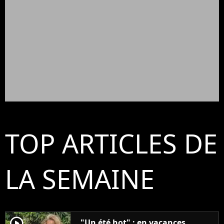
TOP ARTICLES DE
LA SEMAINE
player2
"Un été hot" : en vacances,