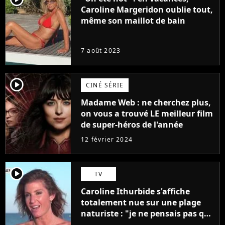
Caroline Margeridon oublie tout,
même son maillot de bain
7 août 2023
player2
CINÉ SÉRIE
Madame Web : ne cherchez plus,
on vous a trouvé LE meilleur film
de super-héros de l'année
12 février 2024
player2
TV
Caroline Ithurbide s'affiche
totalement nue sur une plage
naturiste : "je ne pensais pas que
j'arriverais à le faire..."