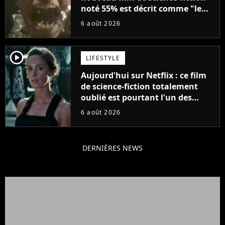
noté 55% est décrit comme "le
plus stupide de l'année"
6 août 2026
player2
LIFESTYLE
Aujourd'hui sur Netflix : ce film
de science-fiction totalement
oublié est pourtant l'un des
meilleurs des années 2010
6 août 2026
DERNIÈRES NEWS