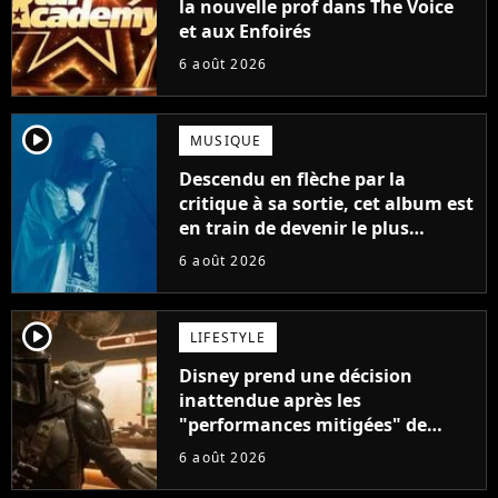
la nouvelle prof dans The Voice
et aux Enfoirés
6 août 2026
player2
MUSIQUE
Descendu en flèche par la
critique à sa sortie, cet album est
en train de devenir le plus
populaire de son auteur
6 août 2026
player2
LIFESTYLE
Disney prend une décision
inattendue après les
"performances mitigées" de
Vaiana et The Mandalorian &
6 août 2026
Grogu au box-office