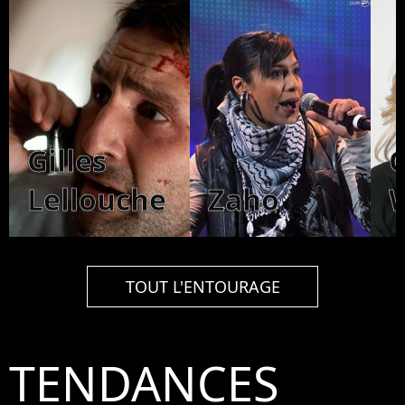
Gilles
O
Lellouche
Zaho
TOUT L'ENTOURAGE
TENDANCES