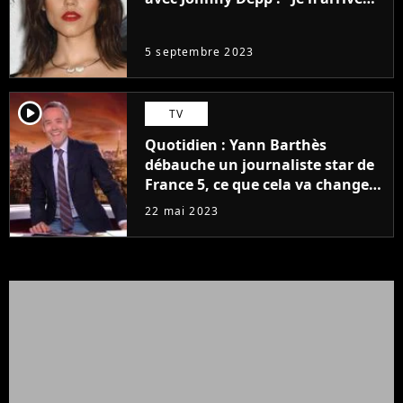
même pas..."
5 septembre 2023
player2
TV
Quotidien : Yann Barthès
débauche un journaliste star de
France 5, ce que cela va changer
à la rentrée
22 mai 2023