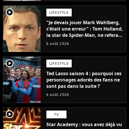
player2
LIFESTYLE
"Je devais jouer Mark Wahlberg,
c'était une erreur" : Tom Holland,
la star de Spider-Man, ne referait
pas ce blockbuster
6 août 2026
player2
LIFESTYLE
Ted Lasso saison 4 : pourquoi ces
personnages adorés des fans ne
sont pas dans la suite ?
6 août 2026
player2
TV
Star Academy : vous avez déjà vu