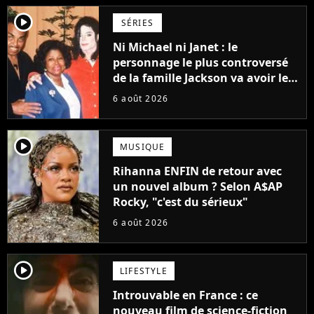
player2
SÉRIES
Ni Michael ni Janet : le
personnage le plus controversé
de la famille Jackson va avoir le
droit à sa propre série
6 août 2026
player2
MUSIQUE
Rihanna ENFIN de retour avec
un nouvel album ? Selon A$AP
Rocky, "c'est du sérieux"
6 août 2026
player2
LIFESTYLE
Introuvable en France : ce
nouveau film de science-fiction