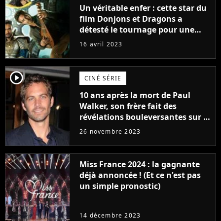
Un véritable enfer : cette star du
film Donjons et Dragons a
détesté le tournage pour une
raison très spéciale
16 avril 2023
player2
CINÉ SÉRIE
10 ans après la mort de Paul
Walker, son frère fait des
révélations bouleversantes sur la
réaction des acteurs de Fast and
26 novembre 2023
Furious
Miss France 2024 : la gagnante
déjà annoncée ! (Et ce n'est pas
un simple pronostic)
14 décembre 2023