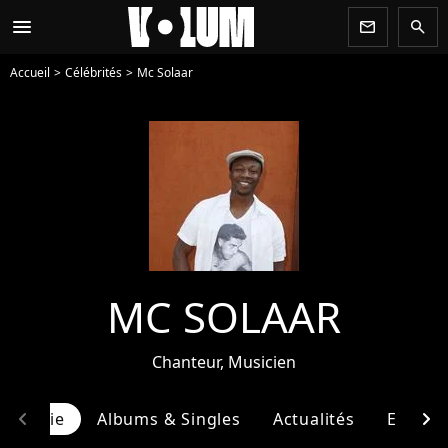
menu
newsletter
search
Accueil
Célébrités
Mc Solaar
MC SOLAAR
Chanteur, Musicien
chevron_left
chevron_right
ographie
Albums & Singles
Actualités
Entour