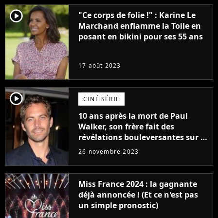
player2
"Ce corps de folie !" : Karine Le
Marchand enflamme la Toile en
posant en bikini pour ses 55 ans
17 août 2023
player2
CINÉ SÉRIE
10 ans après la mort de Paul
Walker, son frère fait des
révélations bouleversantes sur la
réaction des acteurs de Fast and
26 novembre 2023
Furious
Miss France 2024 : la gagnante
déjà annoncée ! (Et ce n'est pas
un simple pronostic)