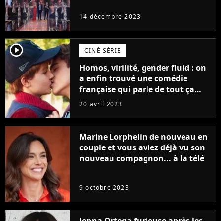
14 décembre 2023
player2
CINÉ SÉRIE
Homos, virilité, gender fluid : on
a enfin trouvé une comédie
française qui parle de tout ça
sans être super ringarde
20 avril 2023
Marine Lorphelin de nouveau en
couple et vous aviez déjà vu son
nouveau compagnon... à la télé
9 octobre 2023
Jenna Ortega furieuse après les