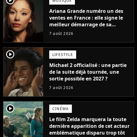
player2
MUSIQUE
Ariana Grande numéro un des
ventes en France : elle signe le
meilleur démarrage de sa
carrière avec son album Petal
7 août 2026
player2
LIFESTYLE
Michael 2 officialisé : une partie
de la suite déjà tournée, une
sortie possible en 2027 ?
7 août 2026
player2
CINÉMA
Le film Zelda marquera la toute
dernière apparition de cet acteur
emblématique disparu trop tôt