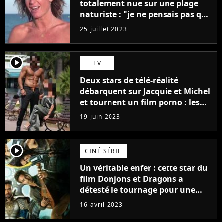
totalement nue sur une plage
naturiste : "je ne pensais pas que
j'arriverais à le faire..."
25 juillet 2023
player2
TV
Deux stars de télé-réalité
débarquent sur Jacquie et Michel
et tournent un film porno : les
premières images du tournage
19 juin 2023
(exclu)
player2
CINÉ SÉRIE
Un véritable enfer : cette star du
film Donjons et Dragons a
détesté le tournage pour une
raison très spéciale
16 avril 2023