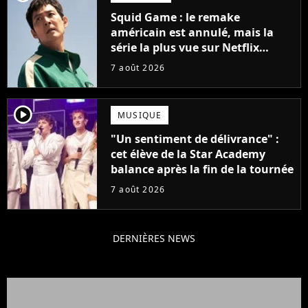
Squid Game : le remake
américain est annulé, mais la
série la plus vue sur Netflix
pourrait avoir une version
7 août 2026
française
player2
MUSIQUE
"Un sentiment de délivrance" :
cet élève de la Star Academy
balance après la fin de la tournée
7 août 2026
DERNIÈRES NEWS