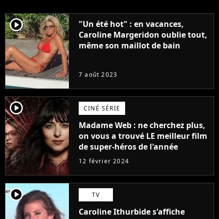
player2
"Un été hot" : en vacances,
Caroline Margeridon oublie tout,
même son maillot de bain
7 août 2023
player2
CINÉ SÉRIE
Madame Web : ne cherchez plus,
on vous a trouvé LE meilleur film
de super-héros de l'année
12 février 2024
player2
TV
Caroline Ithurbide s'affiche