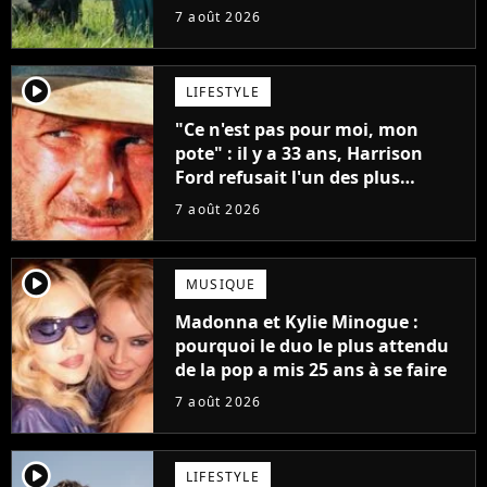
7 août 2026
player2
LIFESTYLE
"Ce n'est pas pour moi, mon
pote" : il y a 33 ans, Harrison
Ford refusait l'un des plus
grands succès de tous les temps
7 août 2026
player2
MUSIQUE
Madonna et Kylie Minogue :
pourquoi le duo le plus attendu
de la pop a mis 25 ans à se faire
7 août 2026
player2
LIFESTYLE