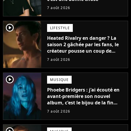
7 août 2026
player2
LIFESTYLE
Heated Rivalry en danger ? La
saison 2 gâchée par les fans, le
créateur pousse un coup de
gueule
7 août 2026
player2
MUSIQUE
Phoebe Bridgers : j'ai écouté en
avant-première son nouvel
album, c'est le bijou de la fin
d'été
7 août 2026