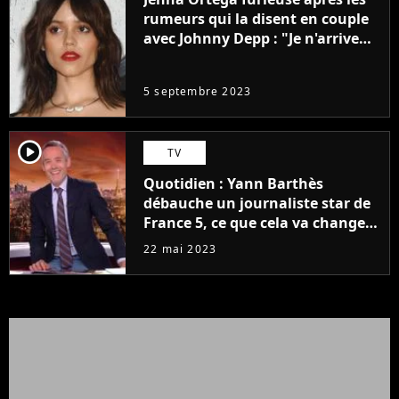
rumeurs qui la disent en couple
avec Johnny Depp : "Je n'arrive
même pas..."
5 septembre 2023
player2
TV
Quotidien : Yann Barthès
débauche un journaliste star de
France 5, ce que cela va changer
à la rentrée
22 mai 2023