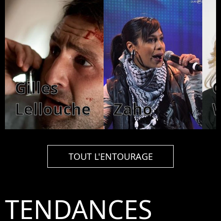
Gilles
O
Lellouche
Zaho
TOUT L'ENTOURAGE
TENDANCES