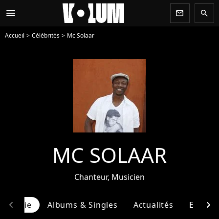
menu
newsletter
search
Accueil
Célébrités
Mc Solaar
MC SOLAAR
Chanteur, Musicien
chevron_left
chevron_right
ographie
Albums & Singles
Actualités
Entour