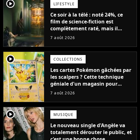
player2
LIFESTYLE
Ce soir à la télé : noté 24%, ce
film de science-fiction est
complètement raté, mais il
aurait pu être encore pire à
7 août 2026
cause de son acteur
player2
COLLECTIONS
Les cartes Pokémon gâchées par
les scalpers ? Cette technique
géniale d'un magasin pour
ruiner les revendeurs
7 août 2026
player2
MUSIQUE
Le nouveau single d'Angèle va
totalement dérouter le public, et
c'est une bonne chose