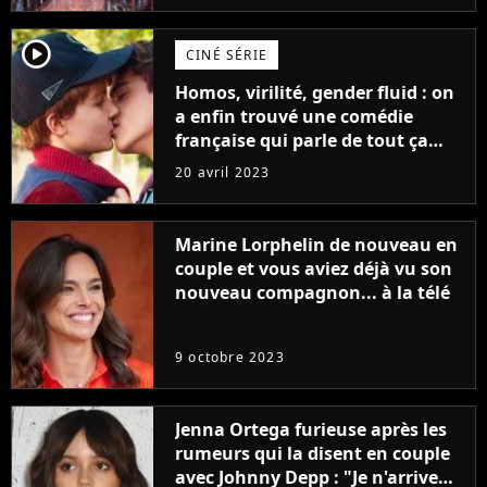
player2
CINÉ SÉRIE
Homos, virilité, gender fluid : on
a enfin trouvé une comédie
française qui parle de tout ça
sans être super ringarde
20 avril 2023
Marine Lorphelin de nouveau en
couple et vous aviez déjà vu son
nouveau compagnon... à la télé
9 octobre 2023
Jenna Ortega furieuse après les
rumeurs qui la disent en couple
avec Johnny Depp : "Je n'arrive