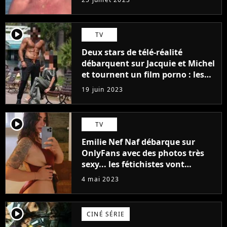
player2
TV
Deux stars de télé-réalité
débarquent sur Jacquie et Michel
et tournent un film porno : les
premières images du tournage
19 juin 2023
(exclu)
player2
TV
Emilie Nef Naf débarque sur
OnlyFans avec des photos très
sexy... les fétichistes vont
prendre leur pied !
4 mai 2023
player2
CINÉ SÉRIE