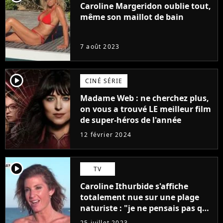
Caroline Margeridon oublie tout,
même son maillot de bain
7 août 2023
player2
CINÉ SÉRIE
Madame Web : ne cherchez plus,
on vous a trouvé LE meilleur film
de super-héros de l'année
12 février 2024
player2
TV
Caroline Ithurbide s'affiche
totalement nue sur une plage
naturiste : "je ne pensais pas que
j'arriverais à le faire..."
25 juillet 2023