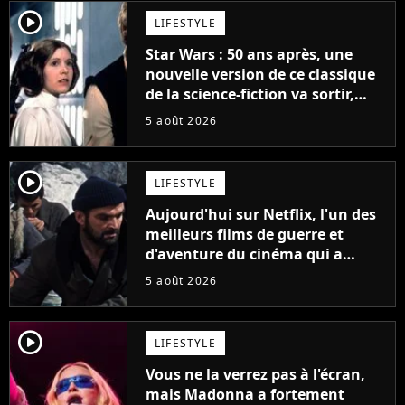
player2
LIFESTYLE
Star Wars : 50 ans après, une
nouvelle version de ce classique
de la science-fiction va sortir,
mais on ne la verra jamais en
5 août 2026
France
player2
LIFESTYLE
Aujourd'hui sur Netflix, l'un des
meilleurs films de guerre et
d'aventure du cinéma qui a
connu un succès retentissant à
5 août 2026
son époque
player2
LIFESTYLE
Vous ne la verrez pas à l'écran,
mais Madonna a fortement