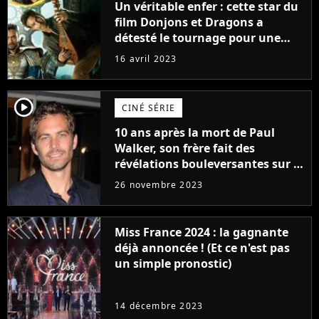
Un véritable enfer : cette star du
film Donjons et Dragons a
détesté le tournage pour une
raison très spéciale
16 avril 2023
player2
CINÉ SÉRIE
10 ans après la mort de Paul
Walker, son frère fait des
révélations bouleversantes sur la
réaction des acteurs de Fast and
26 novembre 2023
Furious
Miss France 2024 : la gagnante
déjà annoncée ! (Et ce n'est pas
un simple pronostic)
14 décembre 2023