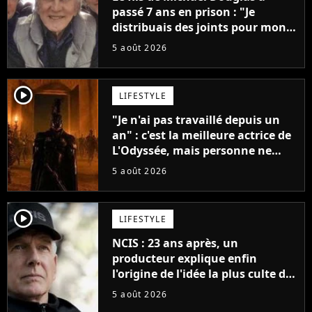
passé 7 ans en prison : "Je
distribuais des joints pour mon
père"
5 août 2026
player2
LIFESTYLE
"Je n'ai pas travaillé depuis un
an" : c'est la meilleure actrice de
L'Odyssée, mais personne ne
veut lui donner de rôle au
5 août 2026
cinéma
player2
LIFESTYLE
NCIS : 23 ans après, un
producteur explique enfin
l'origine de l'idée la plus culte de
la série (et on ne parle pas du
5 août 2026
bateau)