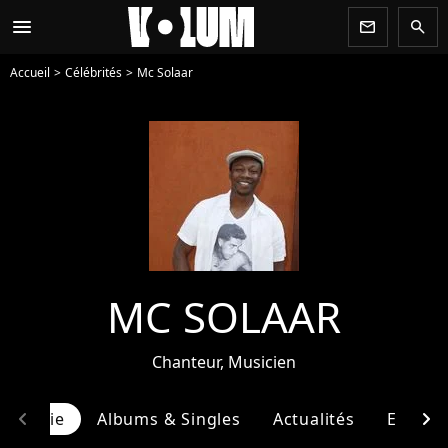
menu
newsletter
search
Accueil
Célébrités
Mc Solaar
MC SOLAAR
Chanteur, Musicien
chevron_left
chevron_right
ographie
Albums & Singles
Actualités
Entour