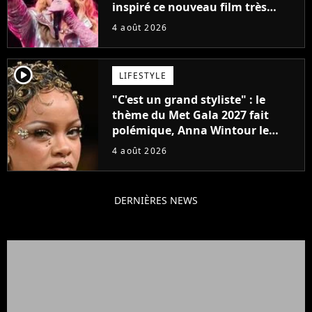
inspiré ce nouveau film très
attendu
4 août 2026
player2
LIFESTYLE
"C'est un grand styliste" : le
thème du Met Gala 2027 fait
polémique, Anna Wintour le
défend
4 août 2026
DERNIÈRES NEWS