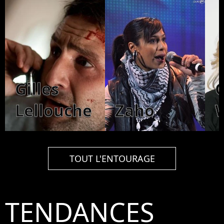
Gilles
O
Lellouche
Zaho
TOUT L'ENTOURAGE
TENDANCES