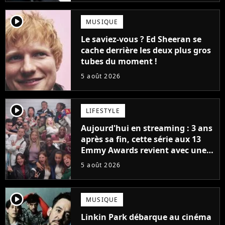
player2
MUSIQUE
Le saviez-vous ? Ed Sheeran se
cache derrière les deux plus gros
tubes du moment !
5 août 2026
player2
LIFESTYLE
Aujourd'hui en streaming : 3 ans
après sa fin, cette série aux 13
Emmy Awards revient avec une
suite... totalement différente
5 août 2026
player2
MUSIQUE
Linkin Park débarque au cinéma