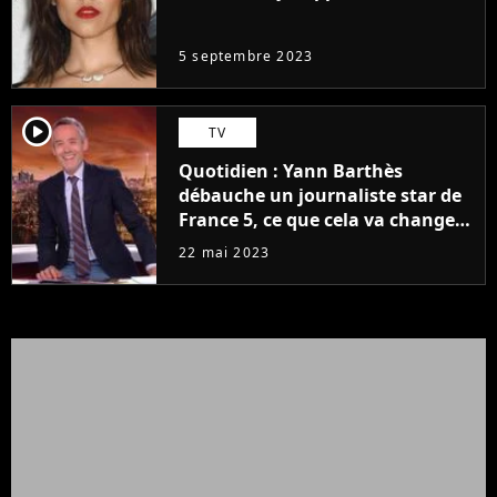
même pas..."
5 septembre 2023
player2
TV
Quotidien : Yann Barthès
débauche un journaliste star de
France 5, ce que cela va changer
à la rentrée
22 mai 2023