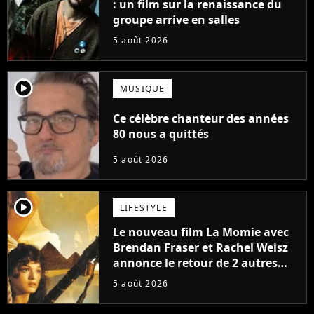
: un film sur la renaissance du
groupe arrive en salles
5 août 2026
player2
MUSIQUE
Ce célèbre chanteur des années
80 nous a quittés
5 août 2026
player2
LIFESTYLE
Le nouveau film La Momie avec
Brendan Fraser et Rachel Weisz
annonce le retour de 2 autres
personnages emblématiques de
5 août 2026
la saga