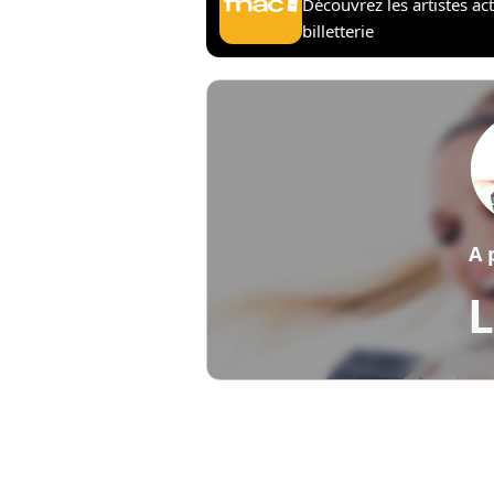
Découvrez les artistes ac
billetterie
A 
L