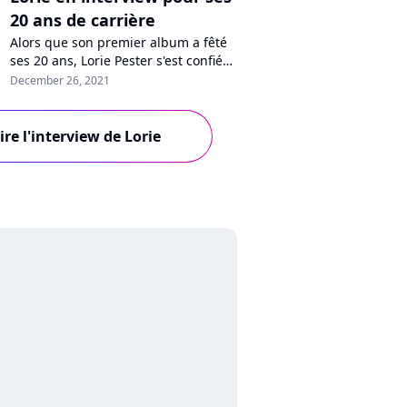
20 ans de carrière
Alors que son premier album a fêté
ses 20 ans, Lorie Pester s'est confiée
en interview à Pure Charts pour
December 26, 2021
raconter son parcours, de
l'enregistrement de son premier
tube en passant par le succès, ses
ire l'interview de Lorie
stratégies, son couple avec Billy
Crawford et son virage artistique.
Retour sur une carrière pas comme
les a...