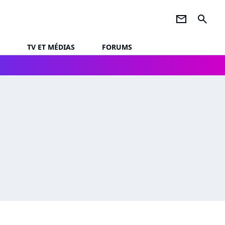
newsletter
search
TV ET MÉDIAS
FORUMS