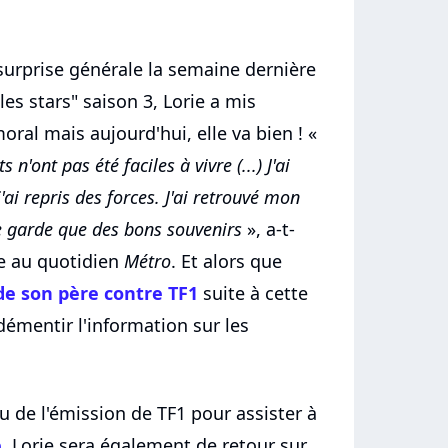
 surprise générale la semaine dernière
es stars" saison 3, Lorie a mis
oral mais aujourd'hui, elle va bien ! «
n'ont pas été faciles à vivre (...) J'ai
'ai repris des forces. J'ai retrouvé mon
ne garde que des bons souvenirs
», a-t-
ne au quotidien
Métro
. Et alors que
de son père contre TF1
suite à cette
démentir l'information sur les
au de l'émission de TF1 pour assister à
e
, Lorie sera également de retour sur