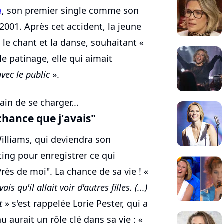
e
, son premier single comme son
2001. Après cet accident, la jeune
 le chant et la danse, souhaitant «
 patinage, elle qui aimait
vec le public
».
ain de se charger...
 chance que j'avais"
illiams, qui deviendra son
ting pour enregistrer ce qui
rès de moi". La chance de sa vie ! «
 qu'il allait voir d'autres filles. (...)
t
» s'est rappelée Lorie Pester, qui a
 aurait un rôle clé dans sa vie : «