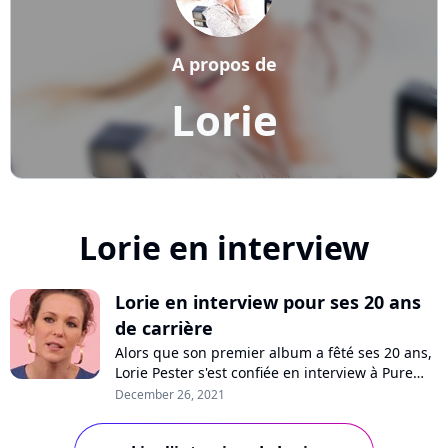
A propos de
Lorie
Lorie en interview
Lorie en interview pour ses 20 ans
de carrière
Alors que son premier album a fêté ses 20 ans,
Lorie Pester s'est confiée en interview à Pure
Charts pour raconter son parcours, de
December 26, 2021
l'enregistrement de son premier tube en
passant par le succès, ses stratégies, son