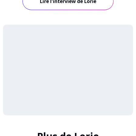
Lire l'interview de Lorie
couple avec Billy Crawford et son virage
artistique. Retour sur une carrière pas comme
les a...