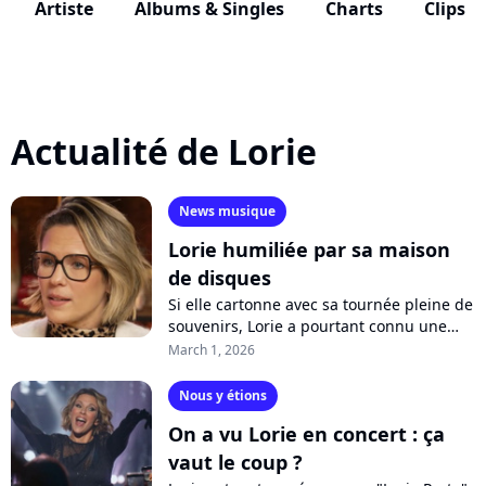
Artiste
Albums & Singles
Charts
Clips
Actualité de Lorie
News musique
Lorie humiliée par sa maison
de disques
Si elle cartonne avec sa tournée pleine de
souvenirs, Lorie a pourtant connu une
période sombre à la fin des années 2000.
March 1, 2026
Dans un podcast, la chanteuse...
Nous y étions
On a vu Lorie en concert : ça
vaut le coup ?