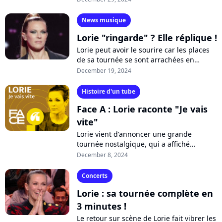
chanteuse pourrait bien être à l'affiche...
News musique
Lorie "ringarde" ? Elle réplique !
Lorie peut avoir le sourire car les places
de sa tournée se sont arrachées en
quelques minutes. Face à ce succès, les
December 19, 2024
médias lui ouvrent un peu plus leurs...
Histoire d'un tube
Face A : Lorie raconte "Je vais
vite"
Lorie vient d'annoncer une grande
tournée nostalgique, qui a affiché
complet en trois minutes. Nul doute que
December 8, 2024
tous ses tubes seront au programme,
dont...
Concerts
Lorie : sa tournée complète en
3 minutes !
Le retour sur scène de Lorie fait vibrer les