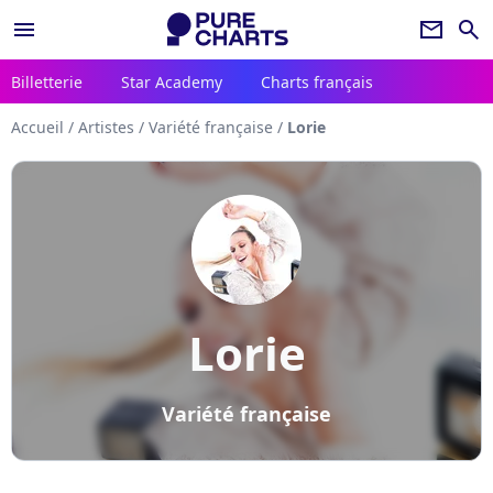
menu
newsletter
search
Billetterie
Star Academy
Charts français
Accueil
/
Artistes
/
Variété française
/
Lorie
Lorie
Variété française