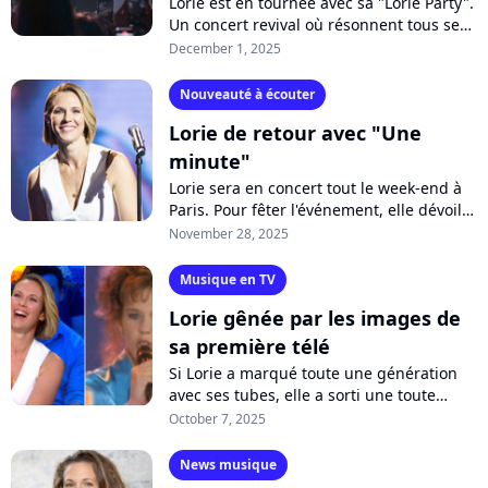
Lorie est en tournée avec sa "Lorie Party".
Un concert revival où résonnent tous ses
tubes, qui est passé pour trois soirs au
December 1, 2025
Trianon de Paris. Purecharts...
Nouveauté à écouter
Lorie de retour avec "Une
minute"
Lorie sera en concert tout le week-end à
Paris. Pour fêter l'événement, elle dévoile
la chanson inédite "Une minute", dédiée
November 28, 2025
à son public. A écouter sur...
Musique en TV
Lorie gênée par les images de
sa première télé
Si Lorie a marqué toute une génération
avec ses tubes, elle a sorti une toute
première chanson passée inaperçue
October 7, 2025
quand elle avait 15 ans. "On a les
images...
News musique