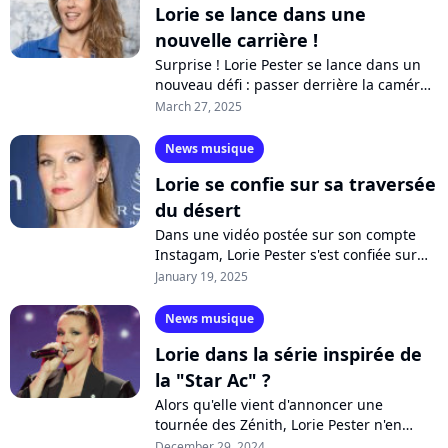
Lorie se lance dans une
nouvelle carrière !
Surprise ! Lorie Pester se lance dans un
nouveau défi : passer derrière la caméra
pour réaliser son premier téléfilm. La
March 27, 2025
chanteuse et comédienne partage...
News musique
Lorie se confie sur sa traversée
du désert
Dans une vidéo postée sur son compte
Instagam, Lorie Pester s'est confiée sur
les raisons qui l'ont poussée à arrêter la
January 19, 2025
chanson pendant 10 ans, et comment...
News musique
Lorie dans la série inspirée de
la "Star Ac" ?
Alors qu'elle vient d'annoncer une
tournée des Zénith, Lorie Pester n'en
oublie pas sa carrière de comédienne. La
December 29, 2024