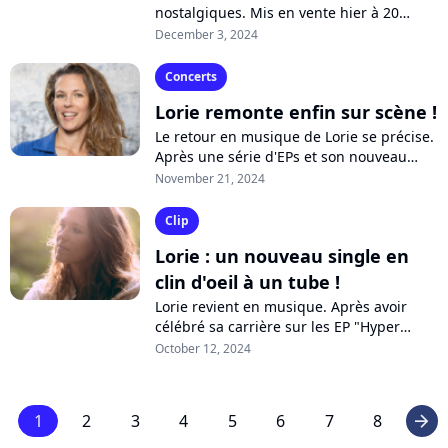
nostalgiques. Mis en vente hier à 20
heures, les billets pour les concerts de sa
December 3, 2024
nouvelle tournée se sont...
Concerts
Lorie remonte enfin sur scène !
Le retour en musique de Lorie se précise.
Après une série d'EPs et son nouveau
single "20 ans x2", la chanteuse fait une
November 21, 2024
annonce de taille sur ses réseaux...
Clip
Lorie : un nouveau single en
clin d'oeil à un tube !
Lorie revient en musique. Après avoir
célébré sa carrière sur les EP "Hyper
Lorie", la chanteuse prépare de nouvelles
October 12, 2024
chansons pour un projet attendu...
1
2
3
4
5
6
7
8
arrow_right