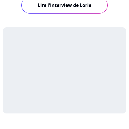
Lire l'interview de Lorie
couple avec Billy Crawford et son virage
artistique. Retour sur une carrière pas comme
les a...