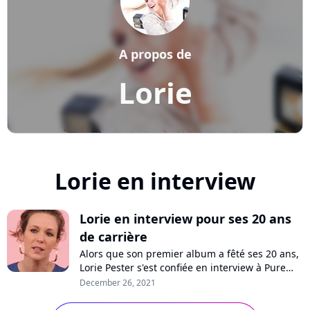
A propos de
Lorie
Lorie en interview
Lorie en interview pour ses 20 ans
de carrière
Alors que son premier album a fêté ses 20 ans,
Lorie Pester s'est confiée en interview à Pure
Charts pour raconter son parcours, de
December 26, 2021
l'enregistrement de son premier tube en
passant par le succès, ses stratégies, son