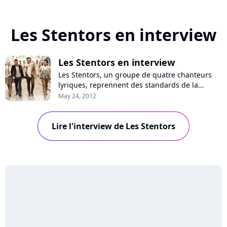
Les Stentors en interview
Les Stentors en interview
Les Stentors, un groupe de quatre chanteurs
lyriques, reprennent des standards de la
variété française sur leur album "Voyage en
May 24, 2012
France". Paru le 14 mai dans les bacs, il marie
répertoire de variété et opéra. Des "Corons" à
Lire l'interview de Les Stentors
"Méditerranée" en passant par "Toulouse" ou
encore "l'Auvergnat", retour sur une in...