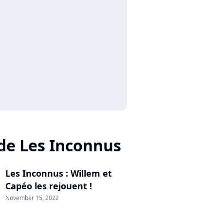
 de Les Inconnus
Les Inconnus : Willem et
Capéo les rejouent !
November 15, 2022