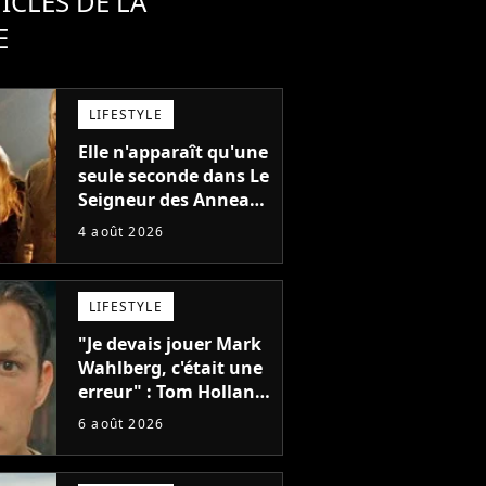
ICLES DE LA
E
LIFESTYLE
Elle n'apparaît qu'une
seule seconde dans Le
Seigneur des Anneaux
: avez-vous reconnu
4 août 2026
cette légende du
cinéma dans la saga ?
LIFESTYLE
"Je devais jouer Mark
Wahlberg, c'était une
erreur" : Tom Holland,
la star de Spider-Man,
6 août 2026
ne referait pas ce
blockbuster