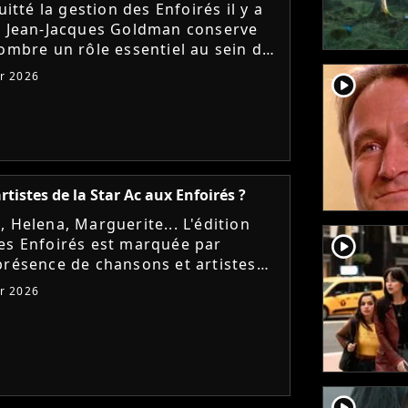
quitté la gestion des Enfoirés il y a
, Jean-Jacques Goldman conserve
'ombre un rôle essentiel au sein de
upe. Patrick Bruel et Anne
er 2026
player2
sus témoignent de...
rtistes de la Star Ac aux Enfoirés ?
, Helena, Marguerite... L'édition
player2
es Enfoirés est marquée par
présence de chansons et artistes
n avec la "Star Academy". Face aux
er 2026
es, la production se...
player2