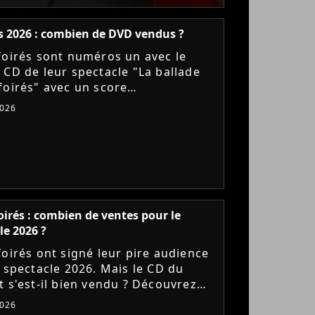
s 2026 : combien de DVD vendus ?
foirés sont numéros un avec le
 CD de leur spectacle "La ballade
foirés" avec un score
iquement faible. Mais comment s'en
2026
t les ventes du DVD ? Purecharts...
oirés : combien de ventes pour le
le 2026 ?
foirés ont signé leur pire audience
e spectacle 2026. Mais le CD du
t s'est-il bien vendu ? Découvrez
emiers chiffres de ventes sur
2026
arts !