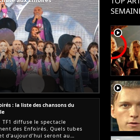
TOP ART
SEMAIN
player2
player2
oirés : la liste des chansons du
le
, TF1 diffuse le spectacle
ent des Enfoirés. Quels tubes
 et d'aujourd'hui seront au