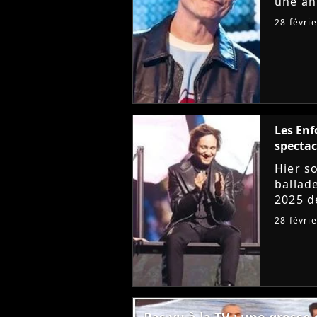
une an
Santa,
28 févri
trésors
Les Enf
spectac
Hier so
ballad
2025 d
un suc
28 févri
sur Pu
Pas vu à la TV : une grosse