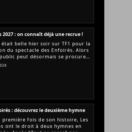
s 2027 : on connaît déjà une recrue !
 était belle hier soir sur TF1 pour la
ion du spectacle des Enfoirés. Alors
 public peut désormais se procurer
DVD au profit des Restos du Coeur,
2026
bre...
oirés : découvrez le deuxième hymne
a première fois de son histoire, Les
és ont le droit à deux hymnes en