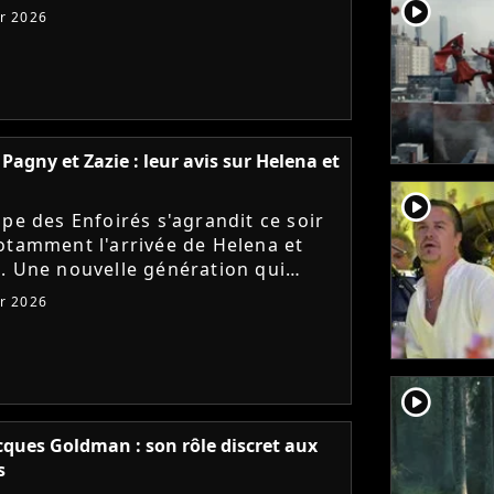
player2
mme du concert ? Découvrez la
er 2026
es chansons !
 Pagny et Zazie : leur avis sur Helena et
player2
upe des Enfoirés s'agrandit ce soir
otamment l'arrivée de Helena et
. Une nouvelle génération qui
 Florent Pagny et Zazie, qui livrent
er 2026
is sur les deux...
player2
cques Goldman : son rôle discret aux
s