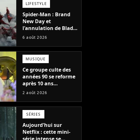
LIFESTYLE
Spider-Man : Brand
New Day et
l'annulation de Blade
montrent que Marvel
6 août 2026
n'est plus capable de
faire quoi que ce soit
de simple
MUSIQUE
Ce groupe culte des
années 90 se reforme
après 10 ans
d'absence et annonce
2 août 2026
des concerts
SÉRIES
Aujourd'hui sur
Netflix : cette mini-
série intense se