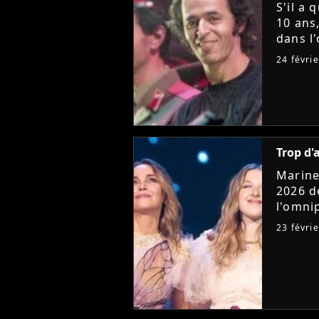
S'il a 
10 ans
dans l
la tro
24 févri
Marcas
Trop d'a
Marine
2026 d
l'omni
en lie
23 févri
critiqu