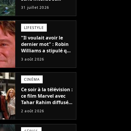
regarde en une seule
31 juillet 2026
après-midi
LIFESTYLE
"Il voulait avoir le
dernier mot" : Robin
Williams a stipulé que
sa voix ne pourrait
3 août 2026
pas être utilisée avant
2039, pourtant Disney
possède des
CINÉMA
enregistrements
inédits
Ce soir à la télévision :
ce film Marvel avec
Tahar Rahim diffusé
pour la toute
2 août 2026
première fois en
France