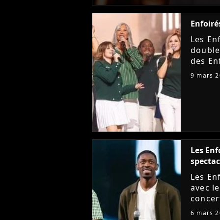
Enfoiré
Les En
double
des En
histor
9 mars 
sorten
Les Enf
spectac
Les En
avec l
concer
les pr
6 mars 
Purech