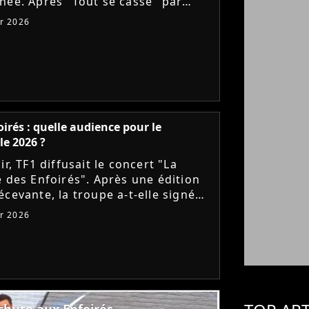
née. Après "Tout se casse" par
 découvrez la chanson "L'île aux
er 2026
", signée Gaëtan...
oirés : quelle audience pour le
le 2026 ?
ir, TF1 diffusait le concert "La
e des Enfoirés". Après une édition
écevante, la troupe a-t-elle signé
cès d'audience ? Tous les chiffres
er 2026
recharts !
 chute aux Enfoirés