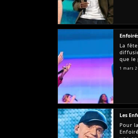
Enfoiré
La fête
diffus
que le
le CD/
1 mars 
ce célè
Les Enf
Pour l
Enfoir