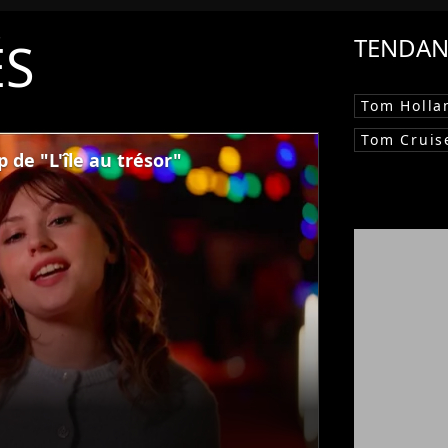
ÉS
TENDAN
Tom Holla
Tom Cruis
p de "L'île au trésor"