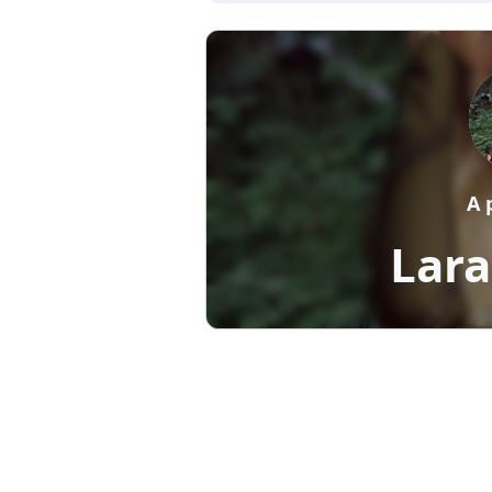
A 
Lara