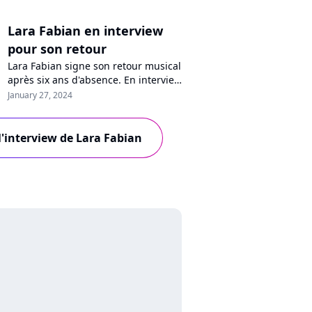
Lara Fabian en interview
pour son retour
Lara Fabian signe son retour musical
après six ans d'absence. En interview
sur Purecharts, la chanteuse se
January 27, 2024
confie sur sa nouvelle chanson "Ta
peine", sa rencontre avec Slimane, la
transmission, son nouvel album, les
 l'interview de Lara Fabian
Enfoirés, la "Star Academy" ou son
rôle de coach dans "The Voice Kids".