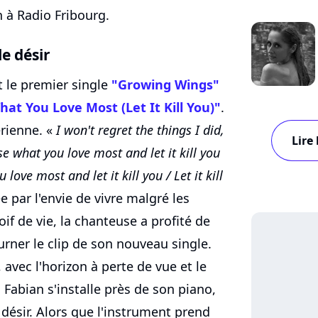
n à Radio Fribourg.
e désir
 le premier single
"Growing Wings"
at You Love Most (Let It Kill You)"
.
érienne. «
I won't regret the things I did,
Lire
ose what you love most and let it kill you
love most and let it kill you / Let it kill
e par l'envie de vivre malgré les
oif de vie, la chanteuse a profité de
rner le clip de son nouveau single.
 avec l'horizon à perte de vue et le
a Fabian s'installe près de son piano,
e désir. Alors que l'instrument prend