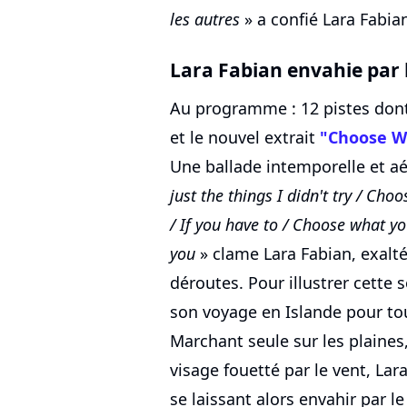
les autres
» a confié Lara Fabia
Lara Fabian envahie par l
Au programme : 12 pistes dont
et le nouvel extrait
"Choose Wh
Une ballade intemporelle et a
just the things I didn't try / Cho
/ If you have to / Choose what you 
you
» clame Lara Fabian, exalté
déroutes. Pour illustrer cette s
son voyage en Islande pour tou
Marchant seule sur les plaines,
visage fouetté par le vent, Lar
se laissant alors envahir par l