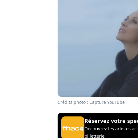
Crédits photo : Capture YouTube
Réservez votre spe
Découvrez les artistes ac
billetterie