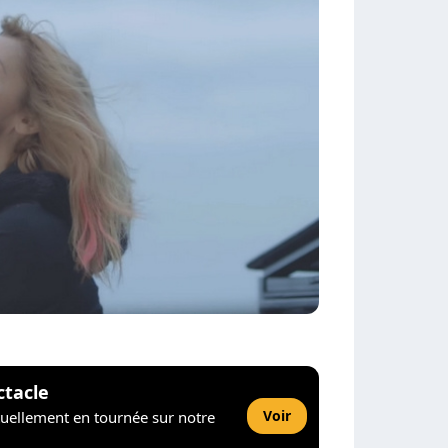
ctacle
Voir
tuellement en tournée sur notre