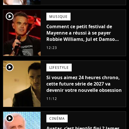
player2
MUSIQUE
Comment ce petit festival de
Mayenne a réussi à se payer
Robbie Williams, Jul et Damso
cette année ?
12:23
player2
LIFESTYLE
Si vous aimez 24 heures chrono,
cette future série de 2027 va
devenir votre nouvelle obsession
11:12
player2
CINÉMA
Avatar, c'est bientôt fini ? James