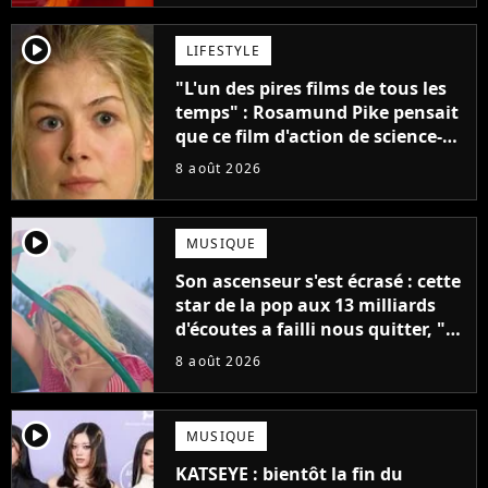
player2
LIFESTYLE
"L'un des pires films de tous les
temps" : Rosamund Pike pensait
que ce film d'action de science-
fiction avec Dwayne Johnson
8 août 2026
mettrait fin à sa carrière
player2
MUSIQUE
Son ascenseur s'est écrasé : cette
star de la pop aux 13 milliards
d'écoutes a failli nous quitter, "Je
pensais ne plus jamais chanter"
8 août 2026
player2
MUSIQUE
KATSEYE : bientôt la fin du