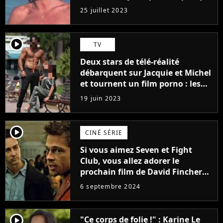
j'arriverais à le faire..."
25 juillet 2023
player2
TV
Deux stars de télé-réalité
débarquent sur Jacquie et Michel
et tournent un film porno : les
premières images du tournage
19 juin 2023
(exclu)
player2
CINÉ SÉRIE
Si vous aimez Seven et Fight
Club, vous allez adorer le
prochain film de David Fincher
avec lequel il se réinvente
6 septembre 2024
complètement
player2
"Ce corps de folie !" : Karine Le