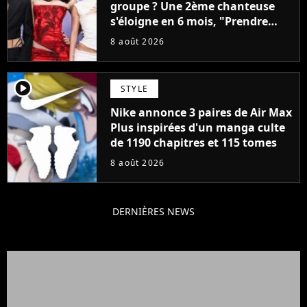
groupe ? Une 2ème chanteuse
s'éloigne en 6 mois, "Prendre
cette décision n’a pas été facile"
8 août 2026
player2
STYLE
Nike annonce 3 paires de Air Max
Plus inspirées d'un manga culte
de 1190 chapitres et 115 tomes
8 août 2026
DERNIÈRES NEWS