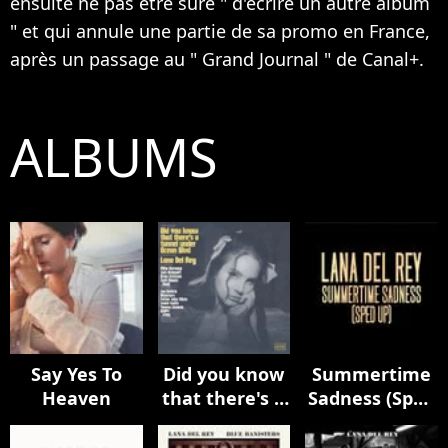
ensuite ne pas être sure " d'écrire un autre album
" et qui annule une partie de sa promo en France,
après un passage au " Grand Journal " de Canal+.
ALBUMS
Say Yes To
Did you know
Summertime
Heaven
that there's a
Sadness (Sped
tunnel under
Up)
Ocean Blvd