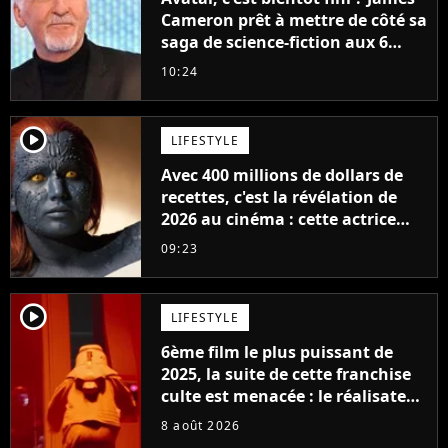
Cameron prêt à mettre de côté sa
saga de science-fiction aux 6
milliards de recettes
10:24
player2
LIFESTYLE
Avec 400 millions de dollars de
recettes, c'est la révélation de
2026 au cinéma : cette actrice
adorée prête à remplacer
09:23
Jennifer Lawrence chez Marvel
player2
LIFESTYLE
6ème film le plus puissant de
2025, la suite de cette franchise
culte est menacée : le réalisateur
claque la porte pour "différends
8 août 2026
créatifs"