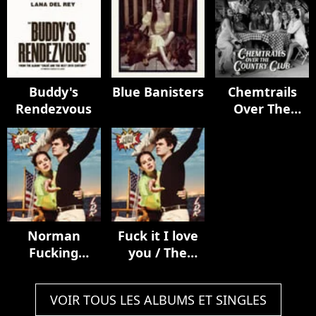
Buddy's
Blue Banisters
Chemtrails
Rendezvous
Over The
Country Club
Norman
Fuck it I love
Fucking
you / The
Rockwell!
greatest
VOIR TOUS LES ALBUMS ET SINGLES