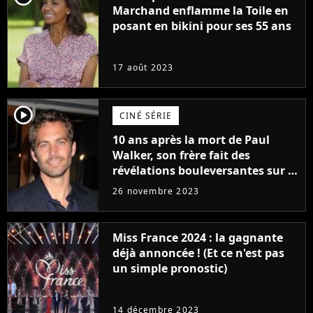
Marchand enflamme la Toile en
posant en bikini pour ses 55 ans
17 août 2023
player2
CINÉ SÉRIE
10 ans après la mort de Paul
Walker, son frère fait des
révélations bouleversantes sur la
réaction des acteurs de Fast and
26 novembre 2023
Furious
Miss France 2024 : la gagnante
déjà annoncée ! (Et ce n'est pas
un simple pronostic)
14 décembre 2023