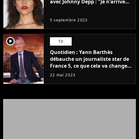
avec Johnny Depp : "Je n'arrive
même pas..."
5 septembre 2023
player2
TV
Quotidien : Yann Barthès
débauche un journaliste star de
France 5, ce que cela va changer
à la rentrée
22 mai 2023