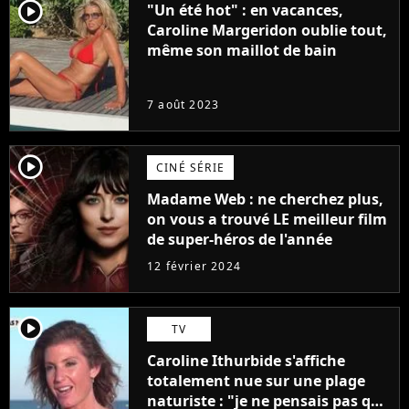
player2
"Un été hot" : en vacances,
Caroline Margeridon oublie tout,
même son maillot de bain
7 août 2023
player2
CINÉ SÉRIE
Madame Web : ne cherchez plus,
on vous a trouvé LE meilleur film
de super-héros de l'année
12 février 2024
player2
TV
Caroline Ithurbide s'affiche
totalement nue sur une plage
naturiste : "je ne pensais pas que