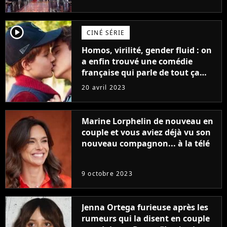
player2
CINÉ SÉRIE
Homos, virilité, gender fluid : on
a enfin trouvé une comédie
française qui parle de tout ça
sans être super ringarde
20 avril 2023
Marine Lorphelin de nouveau en
couple et vous aviez déjà vu son
nouveau compagnon... à la télé
9 octobre 2023
Jenna Ortega furieuse après les
rumeurs qui la disent en couple