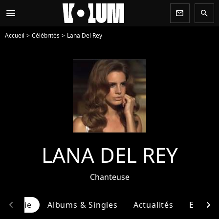
menu
newsletter
search
Accueil
Célébrités
Lana Del Rey
LANA DEL REY
Chanteuse
chevron_left
chevron_right
ographie
Albums & Singles
Actualités
Entour