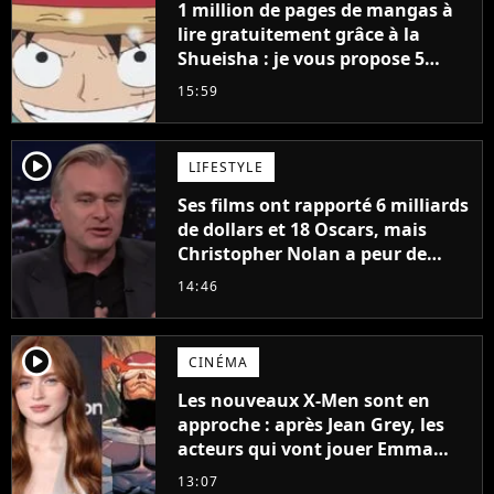
1 million de pages de mangas à
lire gratuitement grâce à la
Shueisha : je vous propose 5
mangas jamais sortis en France
15:59
à découvrir absolument
player2
LIFESTYLE
Ses films ont rapporté 6 milliards
de dollars et 18 Oscars, mais
Christopher Nolan a peur de
tourner un genre de films très
14:46
particulier
player2
CINÉMA
Les nouveaux X-Men sont en
approche : après Jean Grey, les
acteurs qui vont jouer Emma
Frost et Cyclope trouvés !
13:07