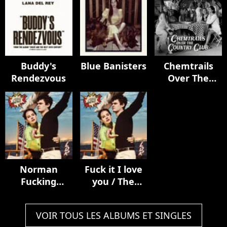
Buddy's
Blue Banisters
Chemtrails
Rendezvous
Over The
Country Club
Norman
Fuck it I love
Fucking
you / The
Rockwell!
greatest
VOIR TOUS LES ALBUMS ET SINGLES