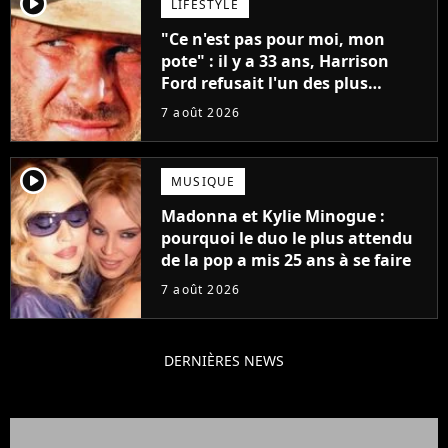
player2
LIFESTYLE
"Ce n'est pas pour moi, mon
pote" : il y a 33 ans, Harrison
Ford refusait l'un des plus
grands succès de tous les temps
7 août 2026
player2
MUSIQUE
Madonna et Kylie Minogue :
pourquoi le duo le plus attendu
de la pop a mis 25 ans à se faire
7 août 2026
DERNIÈRES NEWS