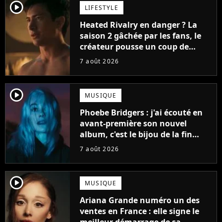
player2
LIFESTYLE
Heated Rivalry en danger ? La
saison 2 gâchée par les fans, le
créateur pousse un coup de
gueule
7 août 2026
player2
MUSIQUE
Phoebe Bridgers : j'ai écouté en
avant-première son nouvel
album, c'est le bijou de la fin
d'été
7 août 2026
player2
MUSIQUE
Ariana Grande numéro un des
ventes en France : elle signe le