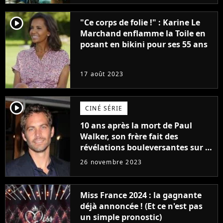
player2
"Ce corps de folie !" : Karine Le
Marchand enflamme la Toile en
posant en bikini pour ses 55 ans
17 août 2023
player2
CINÉ SÉRIE
10 ans après la mort de Paul
Walker, son frère fait des
révélations bouleversantes sur la
réaction des acteurs de Fast and
26 novembre 2023
Furious
Miss France 2024 : la gagnante
déjà annoncée ! (Et ce n'est pas
un simple pronostic)