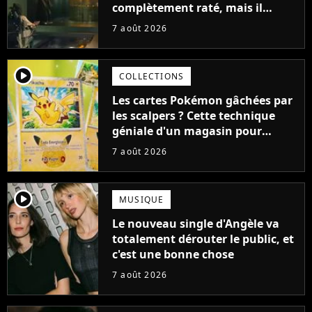
complètement raté, mais il
aurait pu être encore pire à
7 août 2026
cause de son acteur
player2
COLLECTIONS
Les cartes Pokémon gâchées par
les scalpers ? Cette technique
géniale d'un magasin pour
ruiner les revendeurs
7 août 2026
player2
MUSIQUE
Le nouveau single d'Angèle va
totalement dérouter le public, et
c'est une bonne chose
7 août 2026