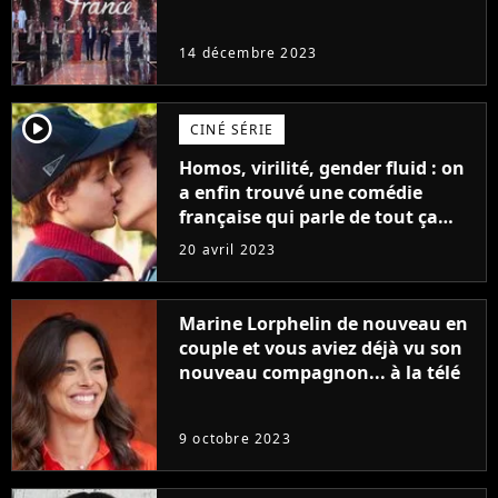
14 décembre 2023
player2
CINÉ SÉRIE
Homos, virilité, gender fluid : on
a enfin trouvé une comédie
française qui parle de tout ça
sans être super ringarde
20 avril 2023
Marine Lorphelin de nouveau en
couple et vous aviez déjà vu son
nouveau compagnon... à la télé
9 octobre 2023