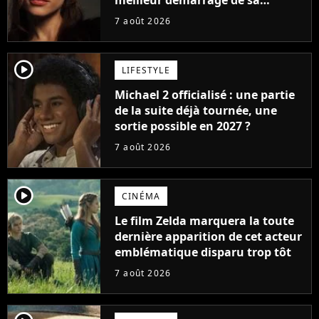
meilleur démarrage de sa
carrière avec son album Petal
7 août 2026
player2
LIFESTYLE
Michael 2 officialisé : une partie
de la suite déjà tournée, une
sortie possible en 2027 ?
7 août 2026
player2
CINÉMA
Le film Zelda marquera la toute
dernière apparition de cet acteur
emblématique disparu trop tôt
7 août 2026