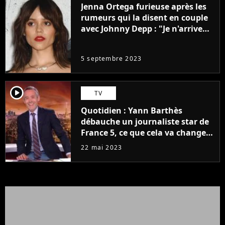
Jenna Ortega furieuse après les
rumeurs qui la disent en couple
avec Johnny Depp : "Je n'arrive
même pas..."
5 septembre 2023
player2
TV
Quotidien : Yann Barthès
débauche un journaliste star de
France 5, ce que cela va changer
à la rentrée
22 mai 2023