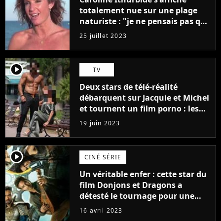
totalement nue sur une plage
naturiste : "je ne pensais pas que
j'arriverais à le faire..."
25 juillet 2023
player2
TV
Deux stars de télé-réalité
débarquent sur Jacquie et Michel
et tournent un film porno : les
premières images du tournage
19 juin 2023
(exclu)
player2
CINÉ SÉRIE
Un véritable enfer : cette star du
film Donjons et Dragons a
détesté le tournage pour une
raison très spéciale
16 avril 2023