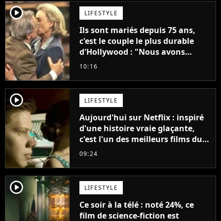
player2
LIFESTYLE
Ils sont mariés depuis 75 ans,
c'est le couple le plus durable
d'Hollywood : "Nous avons
avancé jour après jour, et les
10:16
jours se sont transformés en
décennies"
player2
LIFESTYLE
Aujourd'hui sur Netflix : inspiré
d'une histoire vraie glaçante,
c'est l'un des meilleurs films du
21ème siècle
09:24
player2
LIFESTYLE
Ce soir à la télé : noté 24%, ce
film de science-fiction est