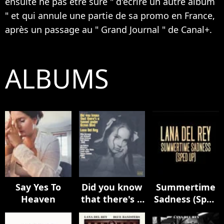
ensuite ne pas être sure " d'écrire un autre album
" et qui annule une partie de sa promo en France,
après un passage au " Grand Journal " de Canal+.
ALBUMS
Say Yes To
Did you know
Summertime
Heaven
that there's a
Sadness (Sped
tunnel under
Up)
Ocean Blvd