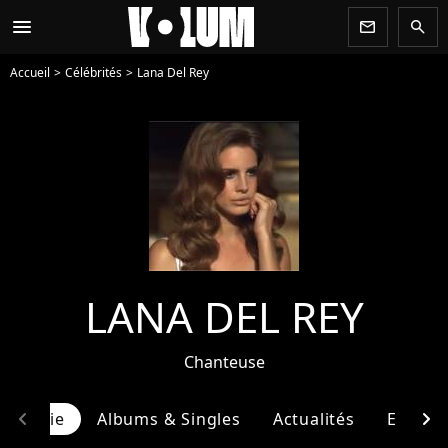
menu
newsletter
search
Accueil
Célébrités
Lana Del Rey
LANA DEL REY
Chanteuse
chevron_left
chevron_right
ographie
Albums & Singles
Actualités
Entour