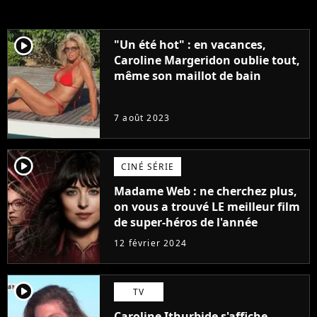
player2
"Un été hot" : en vacances,
Caroline Margeridon oublie tout,
même son maillot de bain
7 août 2023
player2
CINÉ SÉRIE
Madame Web : ne cherchez plus,
on vous a trouvé LE meilleur film
de super-héros de l'année
12 février 2024
player2
TV
Caroline Ithurbide s'affiche