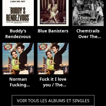
Buddy's
Blue Banisters
Chemtrails
Rendezvous
Over The
Country Club
Norman
Fuck it I love
Fucking
you / The
Rockwell!
greatest
VOIR TOUS LES ALBUMS ET SINGLES