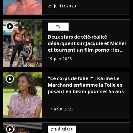
j'arriverais à le faire..."
25 juillet 2023
player2
TV
Deux stars de télé-réalité
débarquent sur Jacquie et Michel
et tournent un film porno : les
premières images du tournage
19 juin 2023
(exclu)
player2
"Ce corps de folie !" : Karine Le
Marchand enflamme la Toile en
posant en bikini pour ses 55 ans
17 août 2023
player2
CINÉ SÉRIE