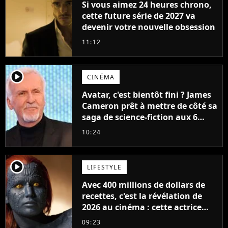
Si vous aimez 24 heures chrono,
cette future série de 2027 va
devenir votre nouvelle obsession
11:12
player2
CINÉMA
Avatar, c'est bientôt fini ? James
Cameron prêt à mettre de côté sa
saga de science-fiction aux 6
milliards de recettes
10:24
player2
LIFESTYLE
Avec 400 millions de dollars de
recettes, c'est la révélation de
2026 au cinéma : cette actrice
adorée prête à remplacer
09:23