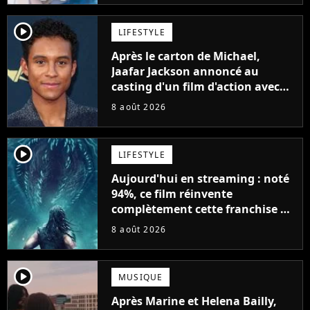
player2
LIFESTYLE
Après le carton de Michael,
Jaafar Jackson annoncé au
casting d'un film d'action avec
Will Smith
8 août 2026
player2
LIFESTYLE
Aujourd'hui en streaming : noté
94%, ce film réinvente
complètement cette franchise de
science-fiction vieille de 40 ans
8 août 2026
player2
MUSIQUE
Après Marine et Helena Bailly,