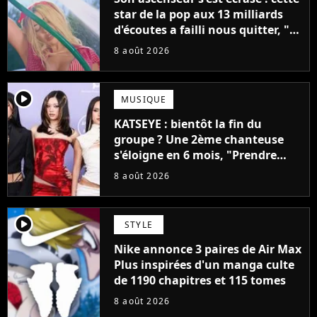
star de la pop aux 13 milliards
d'écoutes a failli nous quitter, "Je
pensais ne plus jamais chanter"
8 août 2026
player2
MUSIQUE
KATSEYE : bientôt la fin du
groupe ? Une 2ème chanteuse
s'éloigne en 6 mois, "Prendre
cette décision n’a pas été facile"
8 août 2026
player2
STYLE
Nike annonce 3 paires de Air Max
Plus inspirées d'un manga culte
de 1190 chapitres et 115 tomes
8 août 2026