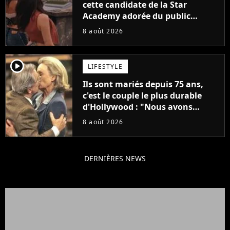
cette candidate de la Star
Academy adorée du public
annonce son premier album,
8 août 2026
"C'est tellement puissant"
player2
LIFESTYLE
Ils sont mariés depuis 75 ans,
c'est le couple le plus durable
d'Hollywood : "Nous avons
avancé jour après jour, et les
8 août 2026
jours se sont transformés en
décennies"
DERNIÈRES NEWS