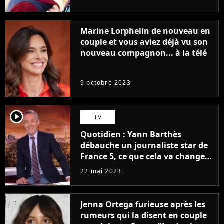
Marine Lorphelin de nouveau en
couple et vous aviez déjà vu son
nouveau compagnon... à la télé
9 octobre 2023
player2
TV
Quotidien : Yann Barthès
débauche un journaliste star de
France 5, ce que cela va changer
à la rentrée
22 mai 2023
Jenna Ortega furieuse après les
rumeurs qui la disent en couple