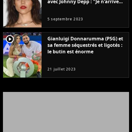
avec Johnny Depp : "Je n'arrive
même pas..."
5 septembre 2023
player2
Gianluigi Donnarumma (PSG) et
sa femme séquestrés et ligotés :
le butin est énorme
21 juillet 2023