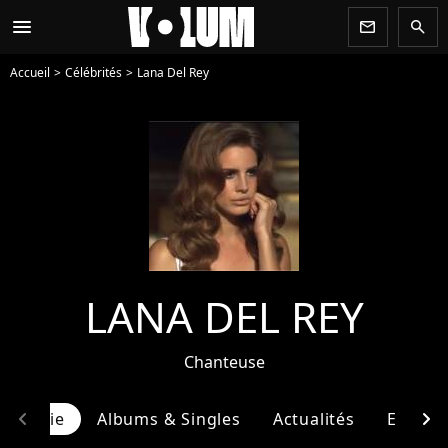
menu
newsletter
search
Accueil
Célébrités
Lana Del Rey
LANA DEL REY
Chanteuse
chevron_left
chevron_right
ographie
Albums & Singles
Actualités
Entour