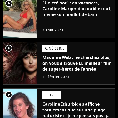
player2
"Un été hot" : en vacances,
Caroline Margeridon oublie tout,
même son maillot de bain
7 août 2023
player2
CINÉ SÉRIE
Madame Web : ne cherchez plus,
on vous a trouvé LE meilleur film
de super-héros de l'année
12 février 2024
player2
TV
Caroline Ithurbide s'affiche
totalement nue sur une plage
naturiste : "je ne pensais pas que