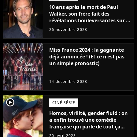
10 ans après la mort de Paul
Walker, son frère fait des
révélations bouleversantes sur la
réaction des acteurs de Fast and
26 novembre 2023
Furious
Miss France 2024 : la gagnante
déjà annoncée ! (Et ce n'est pas
un simple pronostic)
14 décembre 2023
player2
CINÉ SÉRIE
Homos, virilité, gender fluid : on
a enfin trouvé une comédie
française qui parle de tout ça
sans être super ringarde
20 avril 2023