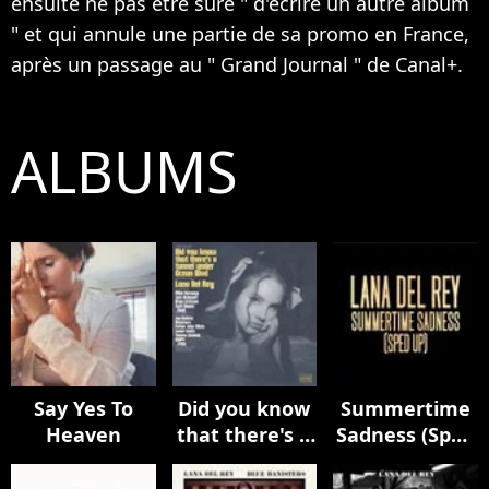
ensuite ne pas être sure " d'écrire un autre album
" et qui annule une partie de sa promo en France,
après un passage au " Grand Journal " de Canal+.
ALBUMS
Say Yes To
Did you know
Summertime
Heaven
that there's a
Sadness (Sped
tunnel under
Up)
Ocean Blvd