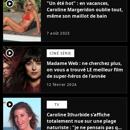
player2
"Un été hot" : en vacances,
Caroline Margeridon oublie tout,
même son maillot de bain
7 août 2023
player2
CINÉ SÉRIE
Madame Web : ne cherchez plus,
on vous a trouvé LE meilleur film
de super-héros de l'année
12 février 2024
player2
TV
Caroline Ithurbide s'affiche
totalement nue sur une plage
naturiste : "je ne pensais pas que