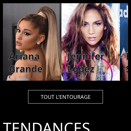
Ariana
Jennifer
B
Grande
Lopez
S
TOUT L'ENTOURAGE
TENDANCES