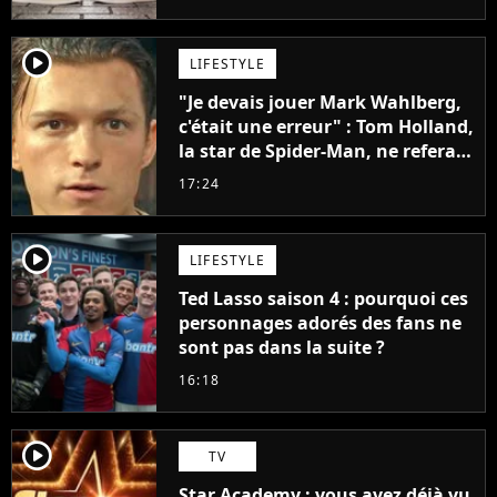
penser
player2
LIFESTYLE
"Je devais jouer Mark Wahlberg,
c'était une erreur" : Tom Holland,
la star de Spider-Man, ne referait
pas ce blockbuster
17:24
player2
LIFESTYLE
Ted Lasso saison 4 : pourquoi ces
personnages adorés des fans ne
sont pas dans la suite ?
16:18
player2
TV
Star Academy : vous avez déjà vu