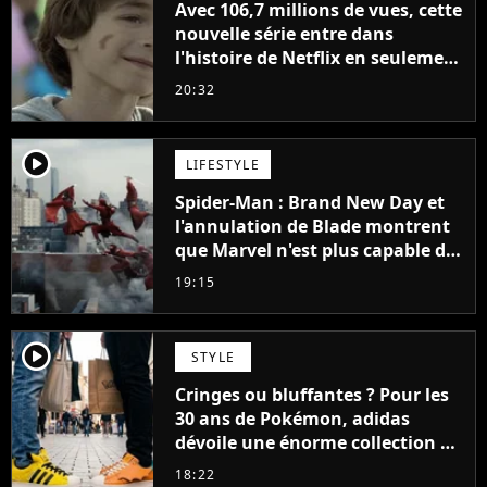
Avec 106,7 millions de vues, cette
nouvelle série entre dans
l'histoire de Netflix en seulement
48 jours
20:32
player2
LIFESTYLE
Spider-Man : Brand New Day et
l'annulation de Blade montrent
que Marvel n'est plus capable de
faire quoi que ce soit de simple
19:15
player2
STYLE
Cringes ou bluffantes ? Pour les
30 ans de Pokémon, adidas
dévoile une énorme collection de
sneakers et je ne sais pas quoi en
18:22