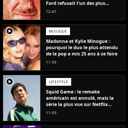
Ford refusait l'un des plus
grands succès de tous les temps
12:47
player2
MUSIQUE
Madonna et Kylie Minogue :
pourquoi le duo le plus attendu
de la pop a mis 25 ans à se faire
11:50
player2
LIFESTYLE
Squid Game : le remake
américain est annulé, mais la
série la plus vue sur Netflix
pourrait avoir une version
11:00
française