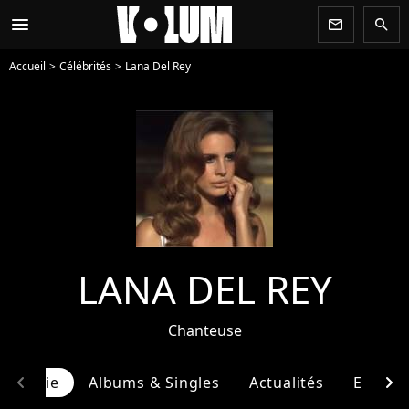
menu
newsletter
search
Accueil
Célébrités
Lana Del Rey
LANA DEL REY
Chanteuse
chevron_left
chevron_right
ographie
Albums & Singles
Actualités
Entour