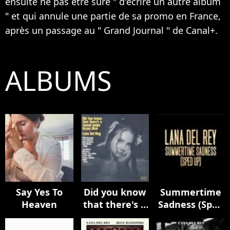
ensuite ne pas être sure " d'écrire un autre album
" et qui annule une partie de sa promo en France,
après un passage au " Grand Journal " de Canal+.
ALBUMS
Say Yes To
Did you know
Summertime
Heaven
that there's a
Sadness (Sped
tunnel under
Up)
Ocean Blvd