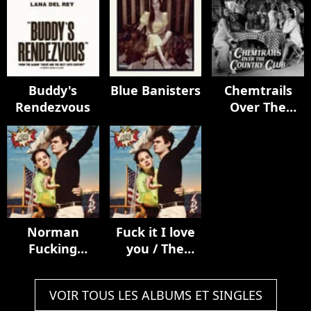
Buddy's
Blue Banisters
Chemtrails
Rendezvous
Over The
Country Club
Norman
Fuck it I love
Fucking
you / The
Rockwell!
greatest
VOIR TOUS LES ALBUMS ET SINGLES