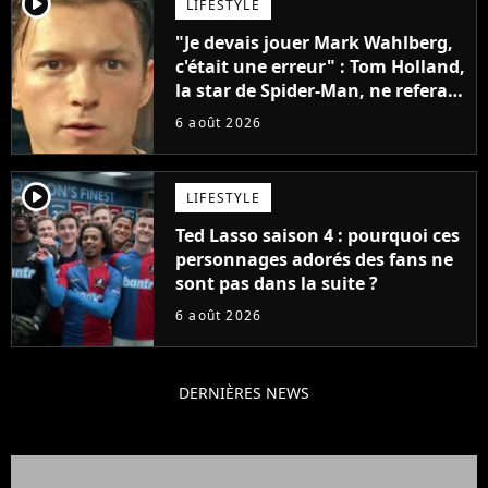
player2
LIFESTYLE
"Je devais jouer Mark Wahlberg,
c'était une erreur" : Tom Holland,
la star de Spider-Man, ne referait
pas ce blockbuster
6 août 2026
player2
LIFESTYLE
Ted Lasso saison 4 : pourquoi ces
personnages adorés des fans ne
sont pas dans la suite ?
6 août 2026
DERNIÈRES NEWS