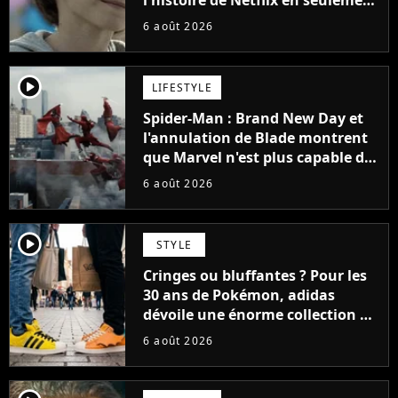
l'histoire de Netflix en seulement
48 jours
6 août 2026
player2
LIFESTYLE
Spider-Man : Brand New Day et
l'annulation de Blade montrent
que Marvel n'est plus capable de
faire quoi que ce soit de simple
6 août 2026
player2
STYLE
Cringes ou bluffantes ? Pour les
30 ans de Pokémon, adidas
dévoile une énorme collection de
sneakers et je ne sais pas quoi en
6 août 2026
penser