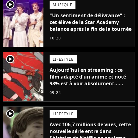
player2
MUSIQUE
"Un sentiment de délivrance" :
cet élève de la Star Academy
balance après la fin de la tournée
10:20
player2
LIFESTYLE
Aujourd'hui en streaming : ce
film adapté d'un anime et noté
98% est à voir absolument...
sinon vous ne comprendrez plus
09:24
la série
player2
LIFESTYLE
Avec 106,7 millions de vues, cette
nouvelle série entre dans