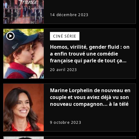
14 décembre 2023
player2
CINÉ SÉRIE
Homos, virilité, gender fluid : on
a enfin trouvé une comédie
française qui parle de tout ça
sans être super ringarde
20 avril 2023
Marine Lorphelin de nouveau en
couple et vous aviez déjà vu son
nouveau compagnon... à la télé
9 octobre 2023