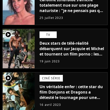
totalement nue sur une plage
naturiste : "je ne pensais pas que
j'arriverais à le faire..."
25 juillet 2023
player2
TV
Deux stars de télé-réalité
débarquent sur Jacquie et Michel
et tournent un film porno : les
premières images du tournage
19 juin 2023
(exclu)
player2
CINÉ SÉRIE
Un véritable enfer : cette star du
film Donjons et Dragons a
détesté le tournage pour une
raison très spéciale
16 avril 2023