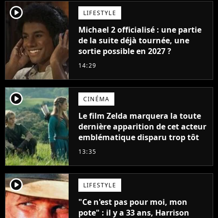
player2
LIFESTYLE
Michael 2 officialisé : une partie
de la suite déjà tournée, une
sortie possible en 2027 ?
14:29
player2
CINÉMA
Le film Zelda marquera la toute
dernière apparition de cet acteur
emblématique disparu trop tôt
13:35
player2
LIFESTYLE
"Ce n'est pas pour moi, mon
pote" : il y a 33 ans, Harrison