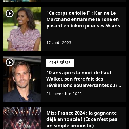
player2
"Ce corps de folie !" : Karine Le
Marchand enflamme la Toile en
posant en bikini pour ses 55 ans
17 août 2023
player2
CINÉ SÉRIE
10 ans après la mort de Paul
Walker, son frère fait des
révélations bouleversantes sur la
réaction des acteurs de Fast and
26 novembre 2023
Furious
Miss France 2024 : la gagnante
déjà annoncée ! (Et ce n'est pas
un simple pronostic)