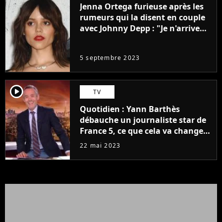
Jenna Ortega furieuse après les
rumeurs qui la disent en couple
avec Johnny Depp : "Je n'arrive
même pas..."
5 septembre 2023
player2
TV
Quotidien : Yann Barthès
débauche un journaliste star de
France 5, ce que cela va changer
à la rentrée
22 mai 2023