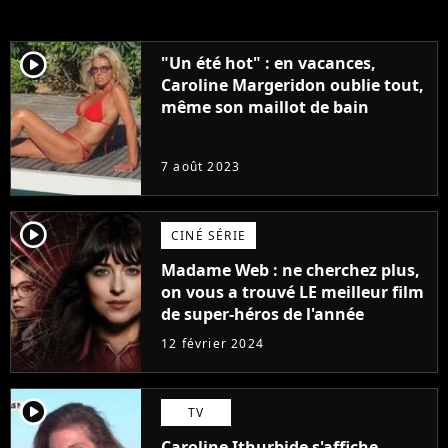
player2
"Un été hot" : en vacances,
Caroline Margeridon oublie tout,
même son maillot de bain
7 août 2023
player2
CINÉ SÉRIE
Madame Web : ne cherchez plus,
on vous a trouvé LE meilleur film
de super-héros de l'année
12 février 2024
player2
TV
Caroline Ithurbide s'affiche