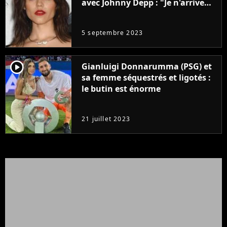
avec Johnny Depp : "Je n'arrive
même pas..."
5 septembre 2023
player2
Gianluigi Donnarumma (PSG) et
sa femme séquestrés et ligotés :
le butin est énorme
21 juillet 2023