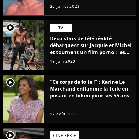
j'arriverais à le faire..."
25 juillet 2023
player2
TV
Deux stars de télé-réalité
débarquent sur Jacquie et Michel
et tournent un film porno : les
premières images du tournage
19 juin 2023
(exclu)
player2
"Ce corps de folie !" : Karine Le
Marchand enflamme la Toile en
posant en bikini pour ses 55 ans
17 août 2023
player2
CINÉ SÉRIE