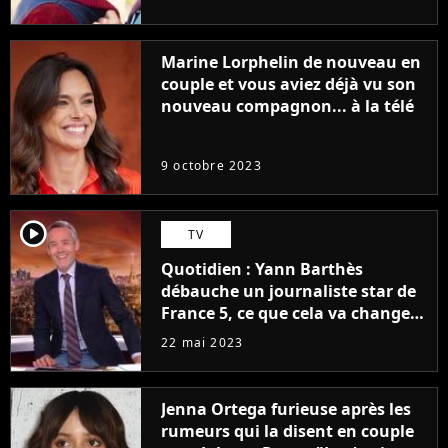
Marine Lorphelin de nouveau en
couple et vous aviez déjà vu son
nouveau compagnon... à la télé
9 octobre 2023
player2
TV
Quotidien : Yann Barthès
débauche un journaliste star de
France 5, ce que cela va changer
à la rentrée
22 mai 2023
Jenna Ortega furieuse après les
rumeurs qui la disent en couple