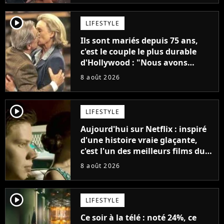
player2
LIFESTYLE
Ils sont mariés depuis 75 ans,
c'est le couple le plus durable
d'Hollywood : "Nous avons
avancé jour après jour, et les
8 août 2026
jours se sont transformés en
décennies"
player2
LIFESTYLE
Aujourd'hui sur Netflix : inspiré
d'une histoire vraie glaçante,
c'est l'un des meilleurs films du
21ème siècle
8 août 2026
player2
LIFESTYLE
Ce soir à la télé : noté 24%, ce