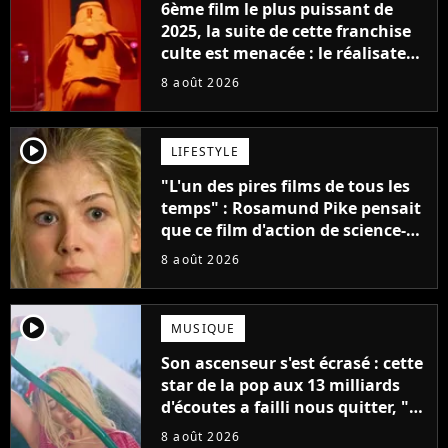
6ème film le plus puissant de
2025, la suite de cette franchise
culte est menacée : le réalisateur
claque la porte pour "différends
8 août 2026
créatifs"
player2
LIFESTYLE
"L'un des pires films de tous les
temps" : Rosamund Pike pensait
que ce film d'action de science-
fiction avec Dwayne Johnson
8 août 2026
mettrait fin à sa carrière
player2
MUSIQUE
Son ascenseur s'est écrasé : cette
star de la pop aux 13 milliards
d'écoutes a failli nous quitter, "Je
pensais ne plus jamais chanter"
8 août 2026