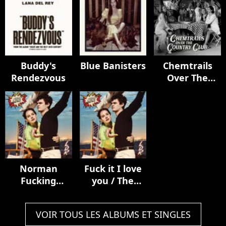
Buddy's
Blue Banisters
Chemtrails
Rendezvous
Over The
Country Club
Norman
Fuck it I love
Fucking
you / The
Rockwell!
greatest
VOIR TOUS LES ALBUMS ET SINGLES