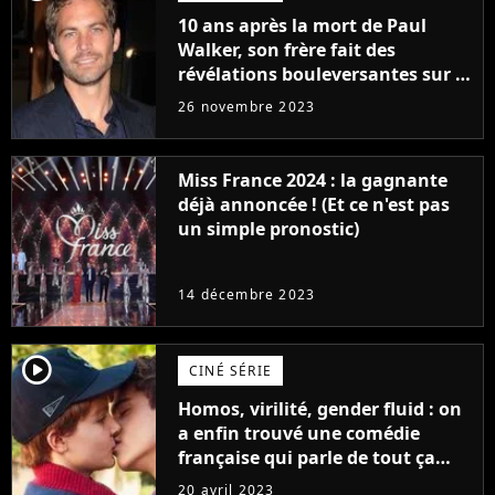
10 ans après la mort de Paul
Walker, son frère fait des
révélations bouleversantes sur la
réaction des acteurs de Fast and
26 novembre 2023
Furious
Miss France 2024 : la gagnante
déjà annoncée ! (Et ce n'est pas
un simple pronostic)
14 décembre 2023
player2
CINÉ SÉRIE
Homos, virilité, gender fluid : on
a enfin trouvé une comédie
française qui parle de tout ça
sans être super ringarde
20 avril 2023