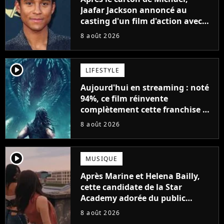
Jaafar Jackson annoncé au
casting d'un film d'action avec
Will Smith
8 août 2026
player2
LIFESTYLE
Aujourd'hui en streaming : noté
94%, ce film réinvente
complètement cette franchise de
science-fiction vieille de 40 ans
8 août 2026
player2
MUSIQUE
Après Marine et Helena Bailly,
cette candidate de la Star
Academy adorée du public
annonce son premier album,
8 août 2026
"C'est tellement puissant"