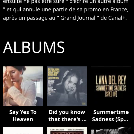
ensuite ne pas être sure " d'écrire un autre album
" et qui annule une partie de sa promo en France,
après un passage au " Grand Journal " de Canal+.
ALBUMS
Say Yes To
Did you know
Summertime
Heaven
that there's a
Sadness (Sped
tunnel under
Up)
Ocean Blvd