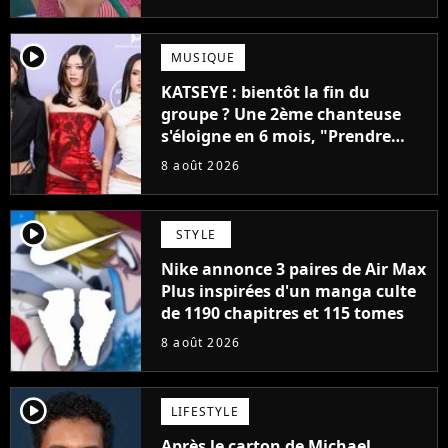
player2
MUSIQUE
KATSEYE : bientôt la fin du
groupe ? Une 2ème chanteuse
s'éloigne en 6 mois, "Prendre
cette décision n’a pas été facile"
8 août 2026
player2
STYLE
Nike annonce 3 paires de Air Max
Plus inspirées d'un manga culte
de 1190 chapitres et 115 tomes
8 août 2026
player2
LIFESTYLE
Après le carton de Michael,