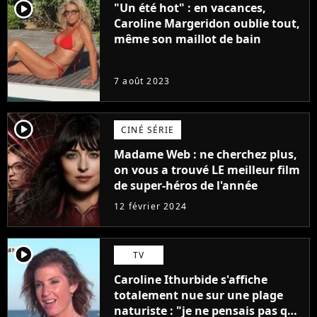
player2
"Un été hot" : en vacances,
Caroline Margeridon oublie tout,
même son maillot de bain
7 août 2023
player2
CINÉ SÉRIE
Madame Web : ne cherchez plus,
on vous a trouvé LE meilleur film
de super-héros de l'année
12 février 2024
player2
TV
Caroline Ithurbide s'affiche
totalement nue sur une plage
naturiste : "je ne pensais pas que