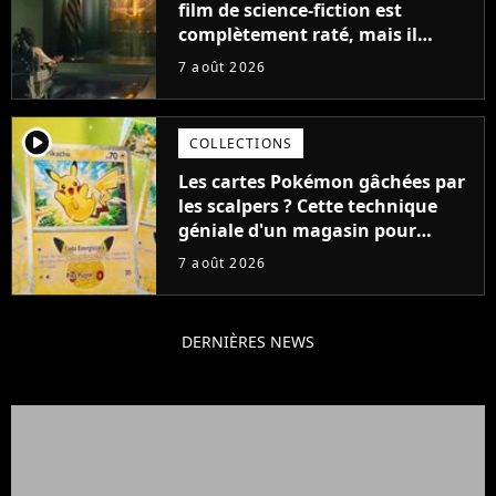
film de science-fiction est
complètement raté, mais il
aurait pu être encore pire à
7 août 2026
cause de son acteur
player2
COLLECTIONS
Les cartes Pokémon gâchées par
les scalpers ? Cette technique
géniale d'un magasin pour
ruiner les revendeurs
7 août 2026
DERNIÈRES NEWS