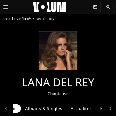
menu
newsletter
search
Accueil
Célébrités
Lana Del Rey
LANA DEL REY
Chanteuse
chevron_left
chevron_right
ographie
Albums & Singles
Actualités
Entour