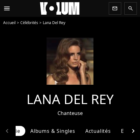
menu
newsletter
search
Accueil
Célébrités
Lana Del Rey
LANA DEL REY
Chanteuse
chevron_left
chevron_right
ographie
Albums & Singles
Actualités
Entour