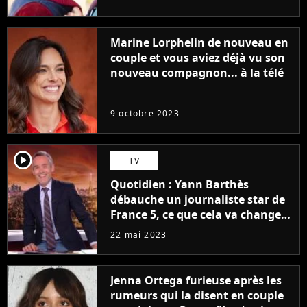
Marine Lorphelin de nouveau en
couple et vous aviez déjà vu son
nouveau compagnon... à la télé
9 octobre 2023
player2
TV
Quotidien : Yann Barthès
débauche un journaliste star de
France 5, ce que cela va changer
à la rentrée
22 mai 2023
Jenna Ortega furieuse après les
rumeurs qui la disent en couple