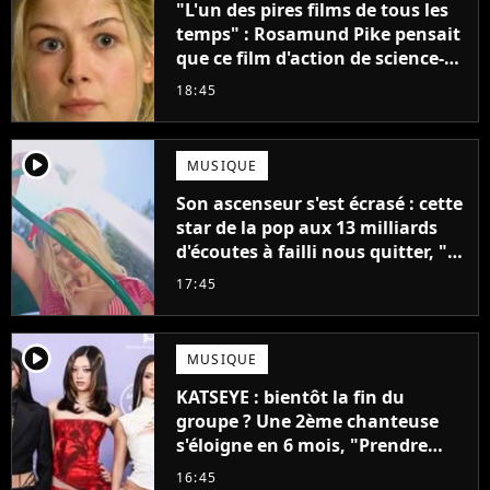
"L'un des pires films de tous les
temps" : Rosamund Pike pensait
que ce film d'action de science-
fiction avec Dwayne Johnson
18:45
mettrait fin à sa carrière
player2
MUSIQUE
Son ascenseur s'est écrasé : cette
star de la pop aux 13 milliards
d'écoutes à failli nous quitter, "Je
pensais ne plus jamais chanter"
17:45
player2
MUSIQUE
KATSEYE : bientôt la fin du
groupe ? Une 2ème chanteuse
s'éloigne en 6 mois, "Prendre
cette décision n’a pas été facile"
16:45