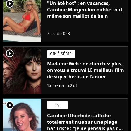
player2
"Un été hot" : en vacances,
Caroline Margeridon oublie tout,
même son maillot de bain
7 août 2023
player2
CINÉ SÉRIE
Madame Web : ne cherchez plus,
on vous a trouvé LE meilleur film
de super-héros de l'année
12 février 2024
player2
TV
Caroline Ithurbide s'affiche
totalement nue sur une plage
naturiste : "je ne pensais pas que