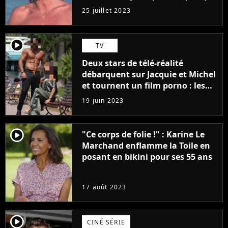
j'arriverais à le faire..."
25 juillet 2023
player2
TV
Deux stars de télé-réalité
débarquent sur Jacquie et Michel
et tournent un film porno : les
premières images du tournage
19 juin 2023
(exclu)
player2
"Ce corps de folie !" : Karine Le
Marchand enflamme la Toile en
posant en bikini pour ses 55 ans
17 août 2023
player2
CINÉ SÉRIE