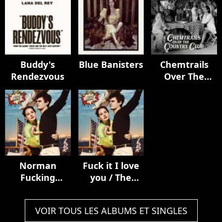
Buddy's
Blue Banisters
Chemtrails
Rendezvous
Over The
Country Club
Norman
Fuck it I love
Fucking
you / The
Rockwell!
greatest
VOIR TOUS LES ALBUMS ET SINGLES