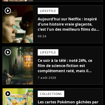
décennies"
player2
LIFESTYLE
Aujourd'hui sur Netflix : inspiré
d'une histoire vraie glaçante,
c'est l'un des meilleurs films du
21ème siècle
09:24
player2
LIFESTYLE
Ce soir à la télé : noté 24%, ce
film de science-fiction est
complètement raté, mais il
aurait pu être encore pire à
7 août 2026
cause de son acteur
player2
COLLECTIONS
Les cartes Pokémon gâchées par