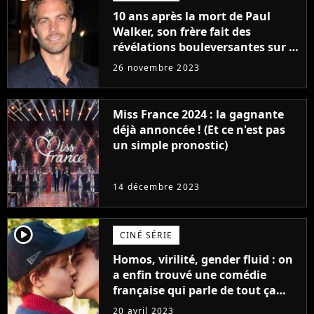
10 ans après la mort de Paul
Walker, son frère fait des
révélations bouleversantes sur la
réaction des acteurs de Fast and
26 novembre 2023
Furious
Miss France 2024 : la gagnante
déjà annoncée ! (Et ce n'est pas
un simple pronostic)
14 décembre 2023
player2
CINÉ SÉRIE
Homos, virilité, gender fluid : on
a enfin trouvé une comédie
française qui parle de tout ça
sans être super ringarde
20 avril 2023