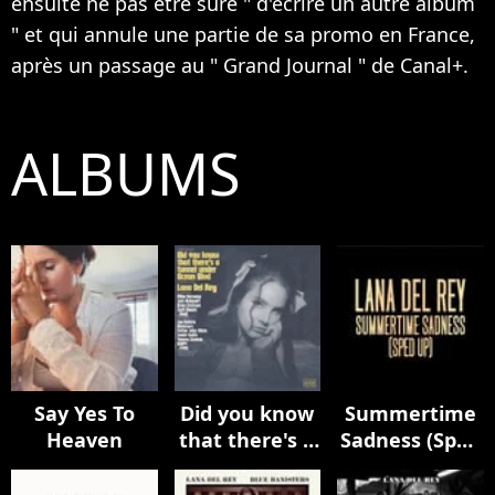
ensuite ne pas être sure " d'écrire un autre album
" et qui annule une partie de sa promo en France,
après un passage au " Grand Journal " de Canal+.
ALBUMS
Say Yes To
Did you know
Summertime
Heaven
that there's a
Sadness (Sped
tunnel under
Up)
Ocean Blvd