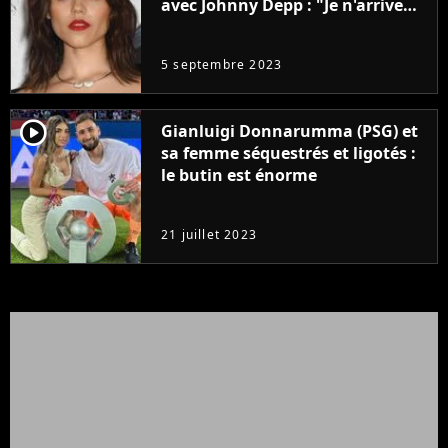
avec Johnny Depp : "Je n'arrive
même pas..."
5 septembre 2023
player2
Gianluigi Donnarumma (PSG) et
sa femme séquestrés et ligotés :
le butin est énorme
21 juillet 2023