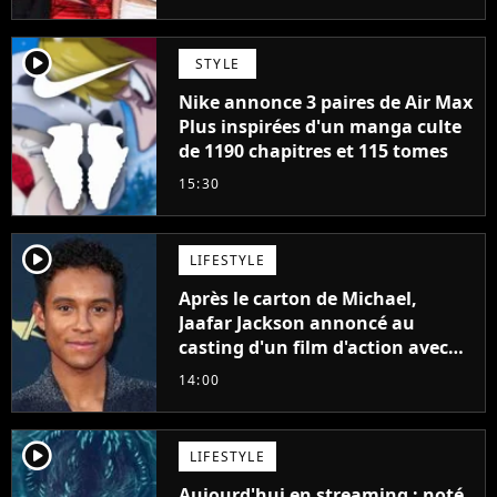
player2
STYLE
Nike annonce 3 paires de Air Max
Plus inspirées d'un manga culte
de 1190 chapitres et 115 tomes
15:30
player2
LIFESTYLE
Après le carton de Michael,
Jaafar Jackson annoncé au
casting d'un film d'action avec
Will Smith
14:00
player2
LIFESTYLE
Aujourd'hui en streaming : noté