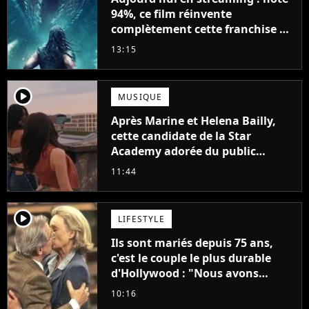
94%, ce film réinvente
complètement cette franchise de
science-fiction vieille de 40 ans
13:15
player2
MUSIQUE
Après Marine et Helena Bailly,
cette candidate de la Star
Academy adorée du public
annonce son premier album,
11:44
"C'est tellement puissant"
player2
LIFESTYLE
Ils sont mariés depuis 75 ans,
c'est le couple le plus durable
d'Hollywood : "Nous avons
avancé jour après jour, et les
10:16
jours se sont transformés en