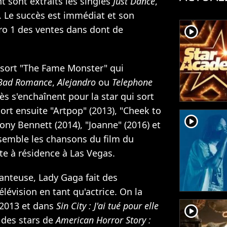
 sont extraits les singles
Just Dance
,
. Le succès est immédiat et son
player2
ro 1 des ventes dans dont de
e sort "The Fame Monster" qui
Bad Romance
,
Alejandro
ou
Telephone
s s'enchaînent pour la star qui sort
ort ensuite "Artpop" (2013), "Cheek to
player2
ony Bennett (2014), "Joanne" (2016) et
ssemble les chansons du film du
e à résidence à Las Vegas.
hanteuse, Lady Gaga fait des
élévision en tant qu'actrice. On la
2013 et dans
Sin City : J'ai tué pour elle
player2
e des stars de
American Horror Story :