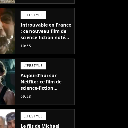
LIFESTYLE
Introuvable en France
: ce nouveau film de
science-fiction noté
55% est décrit comme
10:55
"le plus stupide de
l'année"
LIFESTYLE
Aujourd'hui sur
Netflix : ce film de
science-fiction
totalement oublié est
09:23
pourtant l'un des
meilleurs des années
2010
LIFESTYLE
Le fils de Michael