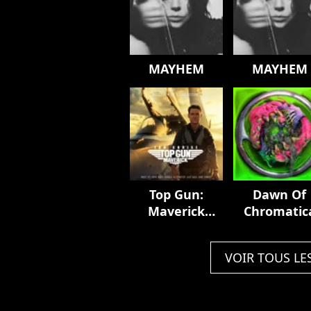
MAYHEM
MAYHEM
Top Gun:
Dawn Of
Maverick
Chromatic
(Music From
The Motion
VOIR TOUS LE
Picture)