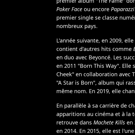
premier album "The Fame" dont
Poker Face
ou encore
Paparazzi
premier single se classe numé
nombreux pays.
L'année suivante, en 2009, ell
contient d'autres hits comme
en duo avec Beyoncé. Les succè
en 2011 "Born This Way". Elle s
Cheek" en collaboration avec T
"A Star is Born", album qui ra
même nom. En 2019, elle chant
En parallèle à sa carrière de c
apparitions au cinéma et à la t
retrouve dans
Machete Kills
en 
en 2014. En 2015, elle est l'un