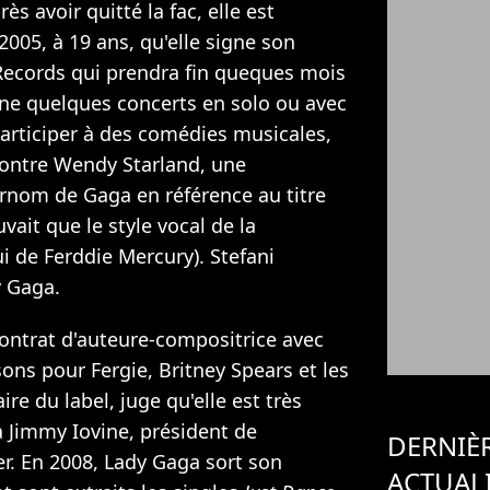
ès avoir quitté la fac, elle est
2005, à 19 ans, qu'elle signe son
Records qui prendra fin queques mois
onne quelques concerts en solo ou avec
articiper à des comédies musicales,
contre Wendy Starland, une
urnom de Gaga en référence au titre
uvait que le style vocal de la
ui de Ferddie Mercury). Stefani
 Gaga.
 contrat d'auteure-compositrice avec
ons pour Fergie, Britney Spears et les
re du label, juge qu'elle est très
à Jimmy Iovine, président de
DERNIÈ
er. En 2008, Lady Gaga sort son
ACTUAL