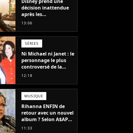
Disney prend une
décision inattendue
après les
"performances
13:06
mitigées" de Vaiana
et The Mandalorian &
Grogu au box-office
SÉRIES
Ni Michael ni Janet : le
personnage le plus
controversé de la
famille Jackson va
12:18
avoir le droit à sa
propre série
MUSIQUE
Rihanna ENFIN de
retour avec un nouvel
album ? Selon A$AP
Rocky, "c'est du
11:33
sérieux"