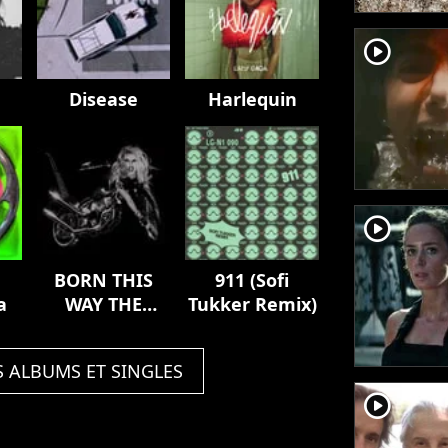
player2
Disease
Harlequin
player2
BORN THIS
911 (Sofi
a
WAY THE
Tukker Remix)
TENTH
ANNIVERSARY
S ALBUMS ET SINGLES
player2