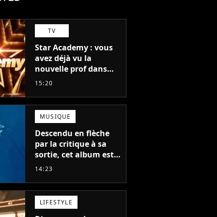
TV
Star Academy : vous
avez déjà vu la
nouvelle prof dans
The Voice et aux
15:20
Enfoirés
MUSIQUE
Descendu en flèche
par la critique à sa
sortie, cet album est
en train de devenir le
14:23
plus populaire de son
auteur
LIFESTYLE