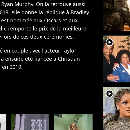
de Ryan Murphy. On la retrouve aussi
2018, elle donne la réplique à Bradley
le est nommée aux Oscars et aux
lle remporte le prix de la meilleure
w
lors de ces deux cérémonies.
player2
é en couple avec l'acteur Taylor
 a ensuite été fiancée à Christian
e en 2019.
player2