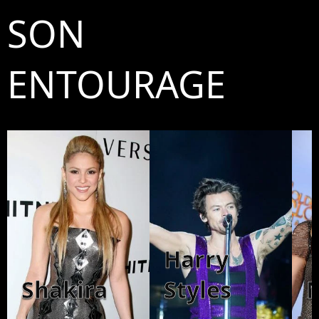
SON
ENTOURAGE
Harry
Shakira
Styles