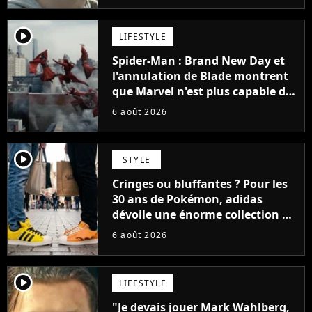
player2
LIFESTYLE
Spider-Man : Brand New Day et
l'annulation de Blade montrent
que Marvel n'est plus capable de
faire quoi que ce soit de simple
6 août 2026
player2
STYLE
Cringes ou bluffantes ? Pour les
30 ans de Pokémon, adidas
dévoile une énorme collection de
sneakers et je ne sais pas quoi en
6 août 2026
penser
player2
LIFESTYLE
"Je devais jouer Mark Wahlberg,