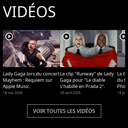
VIDÉOS
player2
player2
player2
Lady Gaga lors du concert
Le clip "Runway" de Lady
La b
Mayhem : Requiem sur
Gaga pour "Le diable
du fi
Apple Music.
s'habille en Prada 2".
Phoe
devra
18 mai 2026
28 avril 2026
14 jui
Quinn
2 !
VOIR TOUTES LES VIDÉOS