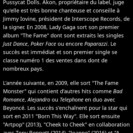
Pussycat Dolls. Akon, propriétaire du label, juge
qu'elle est très bonne chanteuse et conseille à
Jimmy Iovine, président de Interscope Records, de
la signer. En 2008, Lady Gaga sort son premier
album "The Fame" dont sont extraits les singles
Just Dance
,
Poker Face
ou encore
Paparazzi
. Le
succès est immédiat et son premier single se
classe numéro 1 des ventes dans dont de
nombreux pays.
L'année suivante, en 2009, elle sort "The Fame
Monster" qui contient d'autres hits comme
Bad
Romance
,
Alejandro
ou
Telephone
en duo avec
Beyoncé. Les succès s'enchaînent pour la star qui
sort en 2011 "Born This Way". Elle sort ensuite
"Artpop" (2013), "Cheek to Cheek" en collaboration
avec Tony Bennett (2014), "Joanne" (2016) et "A