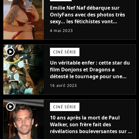
Emilie Nef Naf débarque sur
OnlyFans avec des photos très
sexy... les fétichistes vont
prendre leur pied !
4 mai 2023
player2
CINÉ SÉRIE
Un véritable enfer : cette star du
film Donjons et Dragons a
détesté le tournage pour une
raison très spéciale
16 avril 2023
player2
CINÉ SÉRIE
10 ans après la mort de Paul
Walker, son frère fait des
révélations bouleversantes sur la
réaction des acteurs de Fast and