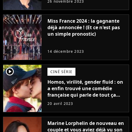
26 novembre 2023
Furious
Miss France 2024 : la gagnante
déjà annoncée ! (Et ce n'est pas
un simple pronostic)
14 décembre 2023
player2
CINÉ SÉRIE
Homos, virilité, gender fluid : on
a enfin trouvé une comédie
française qui parle de tout ça
sans être super ringarde
20 avril 2023
Marine Lorphelin de nouveau en
couple et vous aviez déjà vu son