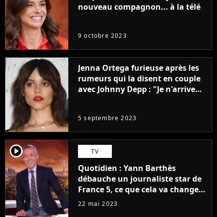
nouveau compagnon... à la télé
9 octobre 2023
Jenna Ortega furieuse après les
rumeurs qui la disent en couple
avec Johnny Depp : "Je n'arrive
même pas..."
5 septembre 2023
player2
TV
Quotidien : Yann Barthès
débauche un journaliste star de
France 5, ce que cela va changer
à la rentrée
22 mai 2023