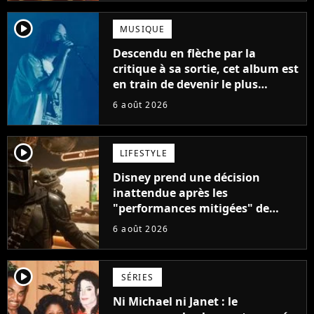
player2
MUSIQUE
Descendu en flèche par la
critique à sa sortie, cet album est
en train de devenir le plus
populaire de son auteur
6 août 2026
player2
LIFESTYLE
Disney prend une décision
inattendue après les
"performances mitigées" de
Vaiana et The Mandalorian &
6 août 2026
Grogu au box-office
player2
SÉRIES
Ni Michael ni Janet : le