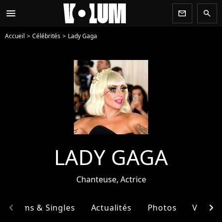
menu
newsletter
search
Accueil
Célébrités
Lady Gaga
LADY GAGA
Chanteuse, Actrice
chevron_left
chevron_right
Albums & Singles
Actualités
Photos
Vidéos