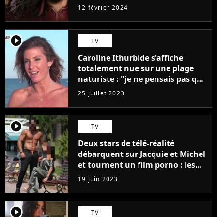
12 février 2024
player2
TV
Caroline Ithurbide s'affiche
totalement nue sur une plage
naturiste : "je ne pensais pas que
j'arriverais à le faire..."
25 juillet 2023
player2
TV
Deux stars de télé-réalité
débarquent sur Jacquie et Michel
et tournent un film porno : les
premières images du tournage
19 juin 2023
(exclu)
player2
TV