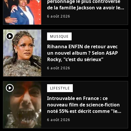
personnage le plus controversé
de la famille Jackson va avoir le
droit à sa propre série
6 août 2026
player2
MUSIQUE
Rihanna ENFIN de retour avec
un nouvel album ? Selon A$AP
Rocky, "c'est du sérieux"
6 août 2026
player2
LIFESTYLE
Introuvable en France : ce
nouveau film de science-fiction
noté 55% est décrit comme "le
plus stupide de l'année"
6 août 2026