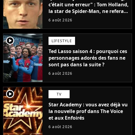
c'était une erreur" : Tom Holland,
la star de Spider-Man, ne referait
pas ce blockbuster
6 août 2026
player2
LIFESTYLE
Ted Lasso saison 4 : pourquoi ces
personnages adorés des fans ne
sont pas dans la suite ?
6 août 2026
player2
TV
Star Academy : vous avez déjà vu
la nouvelle prof dans The Voice
et aux Enfoirés
6 août 2026