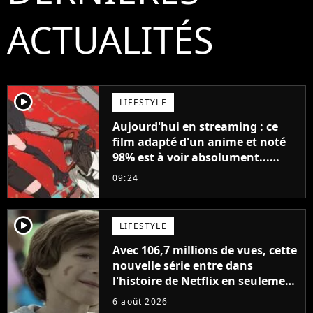
ACTUALITÉS
player2
LIFESTYLE
Aujourd'hui en streaming : ce
film adapté d'un anime et noté
98% est à voir absolument...
sinon vous ne comprendrez plus
09:24
la série
player2
LIFESTYLE
Avec 106,7 millions de vues, cette
nouvelle série entre dans
l'histoire de Netflix en seulement
48 jours
6 août 2026