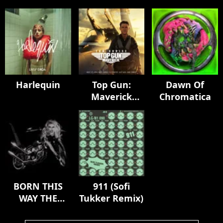
Harlequin
Top Gun:
Dawn Of
Maverick
Chromatica
(Music From
The Motion
Picture)
BORN THIS
911 (Sofi
WAY THE
Tukker Remix)
TENTH
ANNIVERSARY