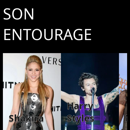
SON
ENTOURAGE
Harry
Shakira
Styles