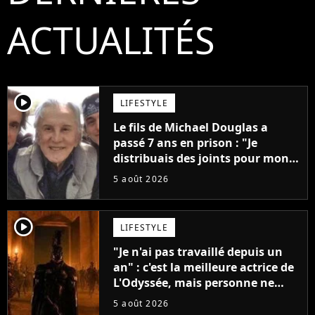
ACTUALITÉS
player2
LIFESTYLE
Le fils de Michael Douglas a
passé 7 ans en prison : "Je
distribuais des joints pour mon
père"
5 août 2026
player2
LIFESTYLE
"Je n'ai pas travaillé depuis un
an" : c'est la meilleure actrice de
L'Odyssée, mais personne ne
veut lui donner de rôle au
5 août 2026
cinéma