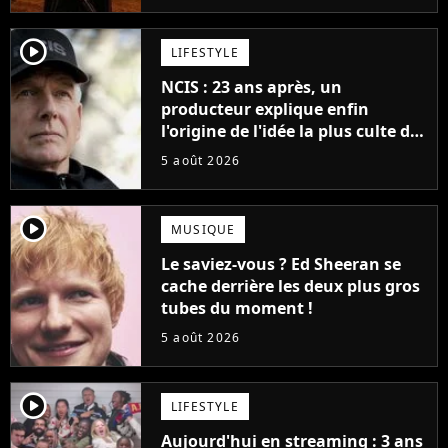
player2
LIFESTYLE
NCIS : 23 ans après, un
producteur explique enfin
l'origine de l'idée la plus culte de
la série (et on ne parle pas du
5 août 2026
bateau)
player2
MUSIQUE
Le saviez-vous ? Ed Sheeran se
cache derrière les deux plus gros
tubes du moment !
5 août 2026
player2
LIFESTYLE
Aujourd'hui en streaming : 3 ans