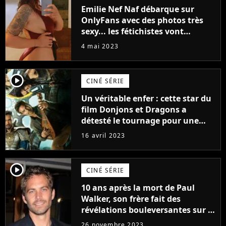
Emilie Nef Naf débarque sur
OnlyFans avec des photos très
sexy... les fétichistes vont
prendre leur pied !
4 mai 2023
player2
CINÉ SÉRIE
Un véritable enfer : cette star du
film Donjons et Dragons a
détesté le tournage pour une
raison très spéciale
16 avril 2023
player2
CINÉ SÉRIE
10 ans après la mort de Paul
Walker, son frère fait des
révélations bouleversantes sur la
réaction des acteurs de Fast and
26 novembre 2023