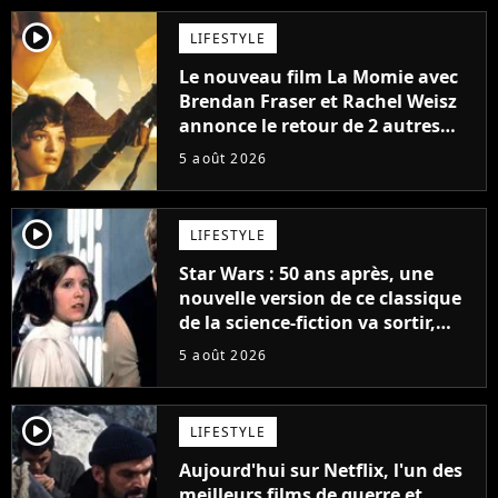
player2
LIFESTYLE
Le nouveau film La Momie avec
Brendan Fraser et Rachel Weisz
annonce le retour de 2 autres
personnages emblématiques de
5 août 2026
la saga
player2
LIFESTYLE
Star Wars : 50 ans après, une
nouvelle version de ce classique
de la science-fiction va sortir,
mais on ne la verra jamais en
5 août 2026
France
player2
LIFESTYLE
Aujourd'hui sur Netflix, l'un des
meilleurs films de guerre et