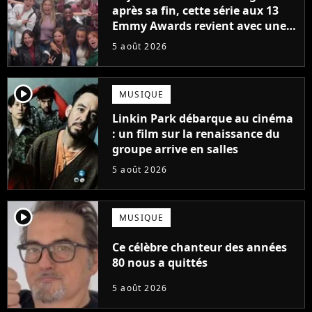
après sa fin, cette série aux 13
Emmy Awards revient avec une
suite... totalement différente
5 août 2026
player2
MUSIQUE
Linkin Park débarque au cinéma
: un film sur la renaissance du
groupe arrive en salles
5 août 2026
player2
MUSIQUE
Ce célèbre chanteur des années
80 nous a quittés
5 août 2026