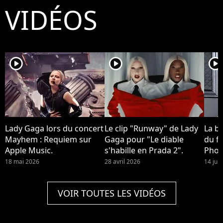
VIDÉOS
player2
player2
player2
Lady Gaga lors du concert
Le clip "Runway" de Lady
La b
Mayhem : Requiem sur
Gaga pour "Le diable
du fi
Apple Music.
s'habille en Prada 2".
Phoe
devra
18 mai 2026
28 avril 2026
14 jui
Quinn
2 !
VOIR TOUTES LES VIDÉOS