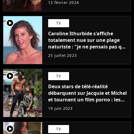
12 février 2024
player2
TV
Caroline Ithurbide s'affiche
totalement nue sur une plage
naturiste : "je ne pensais pas que
j'arriverais à le faire..."
25 juillet 2023
player2
TV
Deux stars de télé-réalité
débarquent sur Jacquie et Michel
et tournent un film porno : les
premières images du tournage
19 juin 2023
(exclu)
player2
TV