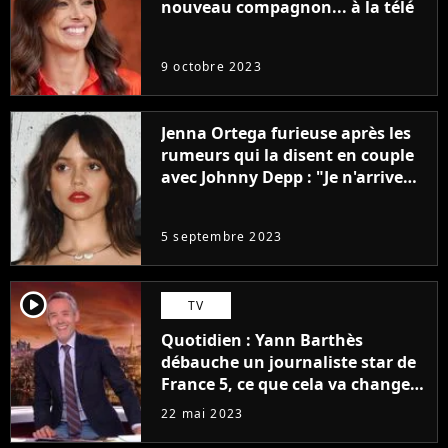
nouveau compagnon... à la télé
9 octobre 2023
Jenna Ortega furieuse après les
rumeurs qui la disent en couple
avec Johnny Depp : "Je n'arrive
même pas..."
5 septembre 2023
player2
TV
Quotidien : Yann Barthès
débauche un journaliste star de
France 5, ce que cela va changer
à la rentrée
22 mai 2023