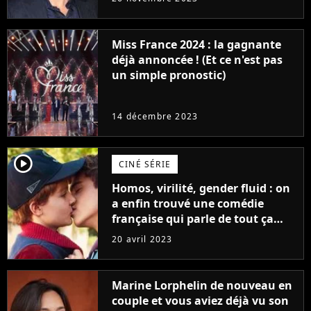
Furious
Miss France 2024 : la gagnante
déjà annoncée ! (Et ce n'est pas
un simple pronostic)
14 décembre 2023
player2
CINÉ SÉRIE
Homos, virilité, gender fluid : on
a enfin trouvé une comédie
française qui parle de tout ça
sans être super ringarde
20 avril 2023
Marine Lorphelin de nouveau en
couple et vous aviez déjà vu son