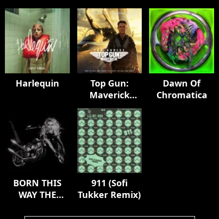
Harlequin
Top Gun:
Dawn Of
Maverick
Chromatica
(Music From
The Motion
Picture)
BORN THIS
911 (Sofi
WAY THE
Tukker Remix)
TENTH
ANNIVERSARY