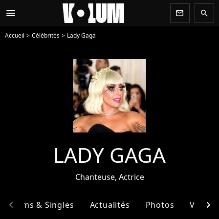
menu
newsletter
search
Accueil
Célébrités
Lady Gaga
LADY GAGA
Chanteuse, Actrice
chevron_left
chevron_right
Albums & Singles
Actualités
Photos
Vidéos