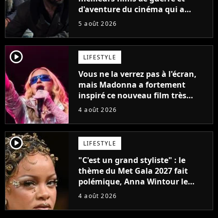
d'aventure du cinéma qui a
connu un succès retentissant à
5 août 2026
son époque
player2
LIFESTYLE
Vous ne la verrez pas à l'écran,
mais Madonna a fortement
inspiré ce nouveau film très
attendu
4 août 2026
player2
LIFESTYLE
"C'est un grand styliste" : le
thème du Met Gala 2027 fait
polémique, Anna Wintour le
défend
4 août 2026