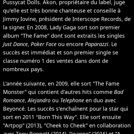
Pussycat Dolls. Akon, propriétaire du label, juge
qu'elle est très bonne chanteuse et conseille à
Jimmy Iovine, président de Interscope Records, de
la signer. En 2008, Lady Gaga sort son premier
album "The Fame" dont sont extraits les singles
Just Dance
,
Poker Face
ou encore
Paparazzi
. Le
succès est immédiat et son premier single se
classe numéro 1 des ventes dans dont de
nombreux pays.
L'année suivante, en 2009, elle sort "The Fame
Monster" qui contient d'autres hits comme
Bad
Romance
,
Alejandro
ou
Telephone
en duo avec
Beyoncé. Les succès s'enchaînent pour la star qui
sort en 2011 "Born This Way". Elle sort ensuite
"Artpop" (2013), "Cheek to Cheek" en collaboration
avec Tony Bennett (2014), "Joanne" (2016) et "A